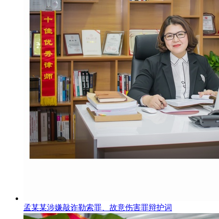
孟某某涉嫌敲诈勒索罪、故意伤害罪辩护词