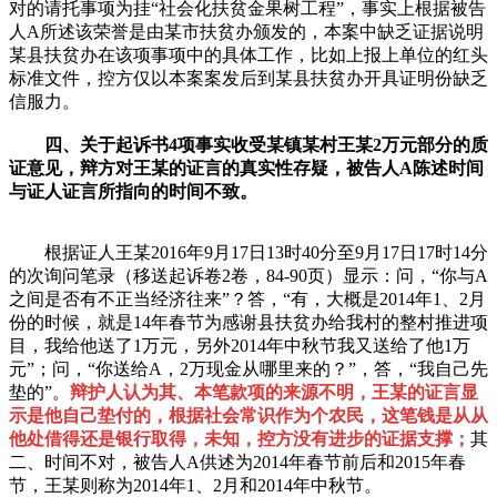
对的请托事项为挂“社会化扶贫金果树工程”，事实上根据被告
人A所述该荣誉是由某市扶贫办颁发的，本案中缺乏证据说明
某县扶贫办在该项事项中的具体工作，比如上报上单位的红头
标准文件，控方仅以本案案发后到某县扶贫办开具证明份缺乏
信服力。
四、关于起诉书4项事实收受某镇某村王某2万元部分的质
证意见，辩方对王某的证言的真实性存疑，被告人A陈述时间
与证人证言所指向的时间不致。
根据证人王某2016年9月17日13时40分至9月17日17时14分
的次询问笔录（移送起诉卷2卷，84-90页）显示：问，“你与A
之间是否有不正当经济往来”？答，“有，大概是2014年1、2月
份的时候，就是14年春节为感谢县扶贫办给我村的整村推进项
目，我给他送了1万元，另外2014年中秋节我又送给了他1万
元”；问，“你送给A，2万现金从哪里来的？”，答，“我自己先
垫的”。
辩护人认为其、本笔款项的来源不明，王某的证言显
示是他自己垫付的，根据社会常识作为个农民，这笔钱是从从
他处借得还是银行取得，未知，控方没有进步的证据支撑；
其
二、时间不对，被告人A供述为2014年春节前后和2015年春
节，王某则称为2014年1、2月和2014年中秋节。