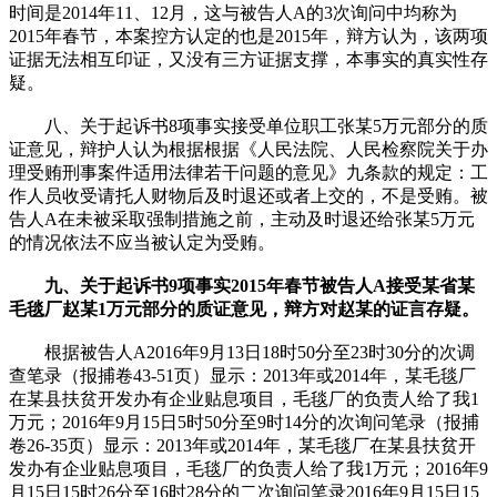
时间是2014年11、12月，这与被告人A的3次询问中均称为
2015年春节，本案控方认定的也是2015年，辩方认为，该两项
证据无法相互印证，又没有三方证据支撑，本事实的真实性存
疑。
八、关于起诉书8项事实接受单位职工张某5万元部分的质
证意见，辩护人认为根据根据《人民法院、人民检察院关于办
理受贿刑事案件适用法律若干问题的意见》九条款的规定：工
作人员收受请托人财物后及时退还或者上交的，不是受贿。被
告人A在未被采取强制措施之前，主动及时退还给张某5万元
的情况依法不应当被认定为受贿。
九、关于起诉书9项事实2015年春节被告人A接受某省某
毛毯厂赵某1万元部分的质证意见，辩方对赵某的证言存疑。
根据被告人A2016年9月13日18时50分至23时30分的次调
查笔录（报捕卷43-51页）显示：2013年或2014年，某毛毯厂
在某县扶贫开发办有企业贴息项目，毛毯厂的负责人给了我1
万元；2016年9月15日5时50分至9时14分的次询问笔录（报捕
卷26-35页）显示：2013年或2014年，某毛毯厂在某县扶贫开
发办有企业贴息项目，毛毯厂的负责人给了我1万元；2016年9
月15日15时26分至16时28分的二次询问笔录2016年9月15日15