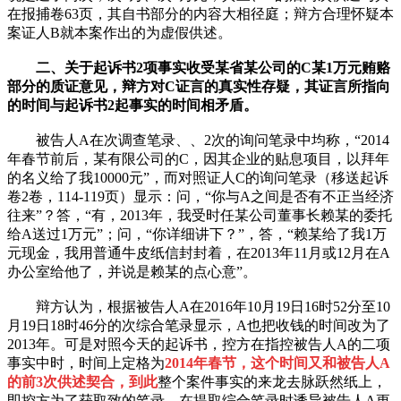
在报捕卷63页，其自书部分的内容大相径庭；辩方合理怀疑本
案证人B就本案作出的为虚假供述。
二、关于起诉书2项事实收受某省某公司的C某1万元贿赂
部分的质证意见，辩方对C证言的真实性存疑，其证言所指向
的时间与起诉书2起事实的时间相矛盾。
被告人A在次调查笔录、、2次的询问笔录中均称，“2014
年春节前后，某有限公司的C，因其企业的贴息项目，以拜年
的名义给了我10000元”，而对照证人C的询问笔录（移送起诉
卷2卷，114-119页）显示：问，“你与A之间是否有不正当经济
往来”？答，“有，2013年，我受时任某公司董事长赖某的委托
给A送过1万元”；问，“你详细讲下？”，答，“赖某给了我1万
元现金，我用普通牛皮纸信封封着，在2013年11月或12月在A
办公室给他了，并说是赖某的点心意”。
辩方认为，根据被告人A在2016年10月19日16时52分至10
月19日18时46分的次综合笔录显示，A也把收钱的时间改为了
2013年。可是对照今天的起诉书，控方在指控被告人A的二项
事实中时，时间上定格为
2014年春节，这个时间又和被告人A
的前3次供述契合，到此
整个案件事实的来龙去脉跃然纸上，
即控方为了获取致的笔录，在提取综合笔录时诱导被告人A更