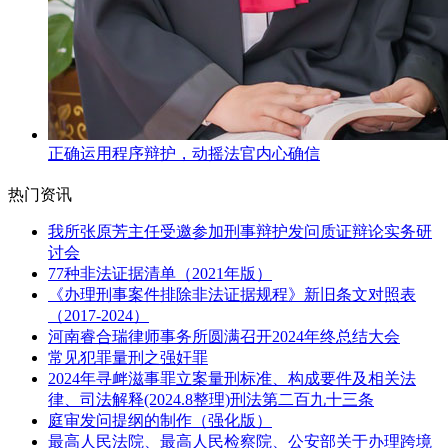
正确运用程序辩护，动摇法官内心确信
热门资讯
我所张原芳主任受邀参加刑事辩护发问质证辩论实务研
讨会
77种非法证据清单（2021年版）
《办理刑事案件排除非法证据规程》新旧条文对照表
（2017-2024）
河南睿合瑞律师事务所圆满召开2024年终总结大会
常见犯罪量刑之强奸罪
2024年寻衅滋事罪立案量刑标准、构成要件及相关法
律、司法解释(2024.8整理)刑法第二百九十三条
庭审发问提纲的制作（强化版）
最高人民法院、最高人民检察院、公安部关于办理跨境