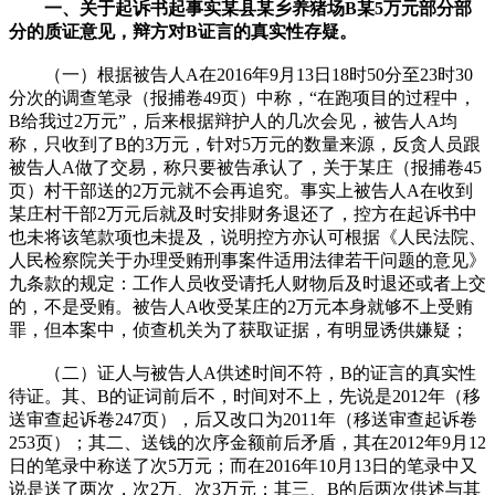
一、关于起诉书起事实某县某乡养猪场B某5万元部分部
分的质证意见，辩方对B证言的真实性存疑。
（一）根据被告人A在2016年9月13日18时50分至23时30
分次的调查笔录（报捕卷49页）中称，“在跑项目的过程中，
B给我过2万元”，后来根据辩护人的几次会见，被告人A均
称，只收到了B的3万元，针对5万元的数量来源，反贪人员跟
被告人A做了交易，称只要被告承认了，关于某庄（报捕卷45
页）村干部送的2万元就不会再追究。事实上被告人A在收到
某庄村干部2万元后就及时安排财务退还了，控方在起诉书中
也未将该笔款项也未提及，说明控方亦认可根据《人民法院、
人民检察院关于办理受贿刑事案件适用法律若干问题的意见》
九条款的规定：工作人员收受请托人财物后及时退还或者上交
的，不是受贿。被告人A收受某庄的2万元本身就够不上受贿
罪，但本案中，侦查机关为了获取证据，有明显诱供嫌疑；
（二）证人与被告人A供述时间不符，B的证言的真实性
待证。其、B的证词前后不，时间对不上，先说是2012年（移
送审查起诉卷247页），后又改口为2011年（移送审查起诉卷
253页）；其二、送钱的次序金额前后矛盾，其在2012年9月12
日的笔录中称送了次5万元；而在2016年10月13日的笔录中又
说是送了两次，次2万、次3万元；其三、B的后两次供述与其