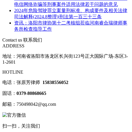
电信网络诈骗等刑事案件适用法律若干问题的意见
2024年危险驾驶罪立案量刑标准、构成要件及相关法律
司法解释(2024.8整理)|刑法第一百三十三条
资讯：洛阳市律协第十二考核组莅临河南睿合瑞律师事
务所检查指导工作
Contact us
联系我们
ADDRESS
地址：河南省洛阳市洛龙区长兴街123号正大国际广场-东区3-
1-2601
HOTLINE
电话：张原芳律师
15838556052
固话：
0379-80868665
邮箱：750498042@qq.com
扫一扫，关注我们