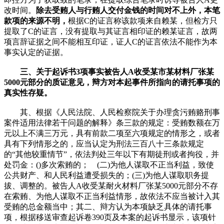
改时间。
除去受贿人与行贿人交付金钱的时间对不上外，本笔
款项的来源不明，
根据C的证言称该款项来自赖某，但检方只
提取了C的证言，没有提取与其证言相印证的赖某证言，故两
项言辞证据之间不能相互印证，证人C的证言依法不能作为本
事实认定的证据。
三、关于起诉书3项事实被告人A收受某市某材料厂张某
5000元部分的质证意见，辩方对本起事件所指向的请托事项的
真实性存疑。
其、根据《人民法院、人民检察院关于办理贪污贿赂刑事
案件适用法律若干问题的解释》条三款的规定：受贿数额在万
元以上不满三万元，具有前款二项至六项规定的情形之，或者
具有下列情形之的，应当认定为刑法三百八十三条款规定
的“其他较重情节”，依法判处三年以下有期徒刑或者拘役，并
处罚金：()多次索贿的； (二)为他人谋取不正当利益，致使
公共财产、和人民利益遭受损失的；(三)为他人谋取职务提
拔、调整的。被告人A收受某耐火材料厂张某5000元部分不存
在索贿、为他人谋取不正当利益情形，故依法不应当被计入其
受贿的总金额当中；其二、辩方认为本项缺乏具体的请托事
项，根据移送审查起诉卷390页及本案的起诉书显示，该项针