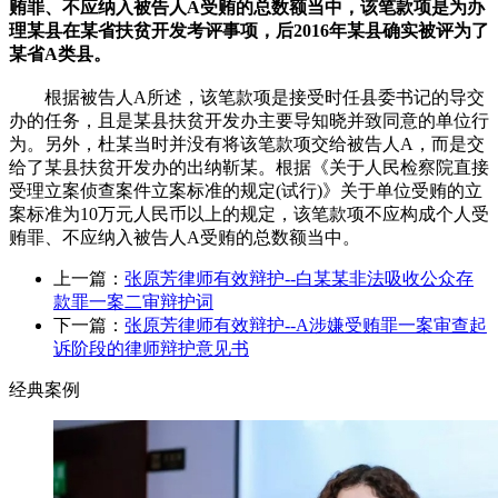
贿罪、不应纳入被告人A受贿的总数额当中，该笔款项是为办
理某县在某省扶贫开发考评事项，后2016年某县确实被评为了
某省A类县。
根据被告人A所述，该笔款项是接受时任县委书记的导交
办的任务，且是某县扶贫开发办主要导知晓并致同意的单位行
为。另外，杜某当时并没有将该笔款项交给被告人A，而是交
给了某县扶贫开发办的出纳靳某。根据《关于人民检察院直接
受理立案侦查案件立案标准的规定(试行)》关于单位受贿的立
案标准为10万元人民币以上的规定，该笔款项不应构成个人受
贿罪、不应纳入被告人A受贿的总数额当中。
上一篇：
张原芳律师有效辩护--白某某非法吸收公众存
款罪一案二审辩护词
下一篇：
张原芳律师有效辩护--A涉嫌受贿罪一案审查起
诉阶段的律师辩护意见书
经典案例