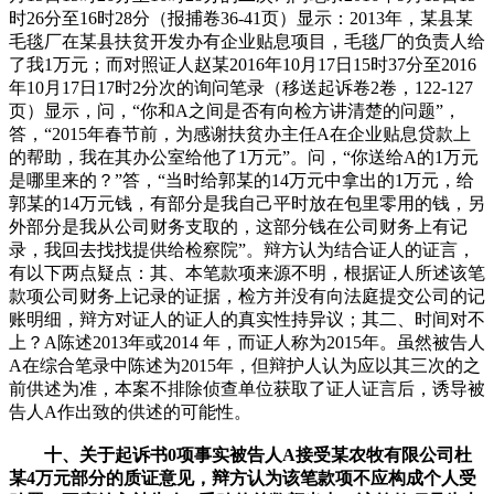
时26分至16时28分（报捕卷36-41页）显示：2013年，某县某
毛毯厂在某县扶贫开发办有企业贴息项目，毛毯厂的负责人给
了我1万元；而对照证人赵某2016年10月17日15时37分至2016
年10月17日17时2分次的询问笔录（移送起诉卷2卷，122-127
页）显示，问，“你和A之间是否有向检方讲清楚的问题”，
答，“2015年春节前，为感谢扶贫办主任A在企业贴息贷款上
的帮助，我在其办公室给他了1万元”。问，“你送给A的1万元
是哪里来的？”答，“当时给郭某的14万元中拿出的1万元，给
郭某的14万元钱，有部分是我自己平时放在包里零用的钱，另
外部分是我从公司财务支取的，这部分钱在公司财务上有记
录，我回去找找提供给检察院”。辩方认为结合证人的证言，
有以下两点疑点：其、本笔款项来源不明，根据证人所述该笔
款项公司财务上记录的证据，检方并没有向法庭提交公司的记
账明细，辩方对证人的证人的真实性持异议；其二、时间对不
上？A陈述2013年或2014 年，而证人称为2015年。虽然被告人
A在综合笔录中陈述为2015年，但辩护人认为应以其三次的之
前供述为准，本案不排除侦查单位获取了证人证言后，诱导被
告人A作出致的供述的可能性。
十、关于起诉书0项事实被告人A接受某农牧有限公司杜
某4万元部分的质证意见，辩方认为该笔款项不应构成个人受