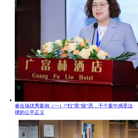
睿合瑞优秀案例（一）|“扫”黑“除”恶，于个案中感受法
律的公平正义