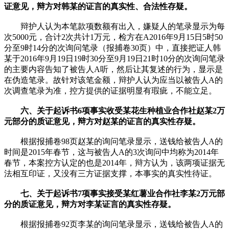
证意见，辩方对韩某的证言的真实性、合法性存疑。
辩护人认为本笔款项数额有出入，嫌疑人的笔录显示为每
次5000元，合计2次共计1万元，检方在A2016年9月15日5时50
分至9时14分的次询问笔录（报捕卷30页）中，直接把证人韩
某于2016年9月19日19时30分至9月19日21时10分的次询问笔录
的主要内容告知了被告人A听，然后让其复述的行为，显示是
在伪造笔录。故针对该笔金额，辩护人认为应当以被告人A的
次调查笔录为准，控方提供的证据明显有瑕疵，不能立足。
六、关于起诉书6项事实收受某花生种植业合作社赵某2万
元部分的质证意见，辩方对赵某的证言的真实性存疑。
根据报捕卷98页赵某的询问笔录显示，送钱给被告人A的
时间是2015年春节，这与被告人A的3次询问中均称为2014年
春节，本案控方认定的也是2014年，辩方认为，该两项证据无
法相互印证，又没有三方证据支撑，本事实的真实性待证。
七、关于起诉书7项事实接受某红薯业合作社李某2万元部
分的质证意见，辩方对李某证言的真实性存疑。
根据报捕卷92页李某的询问笔录显示，送钱给被告人A的