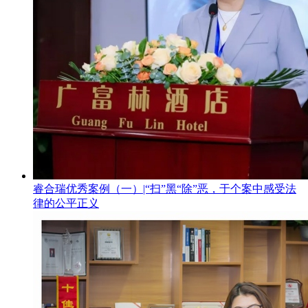
睿合瑞优秀案例（一）|“扫”黑“除”恶，于个案中感受法
律的公平正义