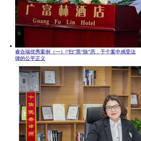
睿合瑞优秀案例（一）|“扫”黑“除”恶，于个案中感受法
律的公平正义