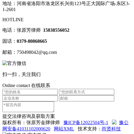
地址：河南省洛阳市洛龙区长兴街123号正大国际广场-东区3-
1-2601
HOTLINE
电话：张原芳律师
15838556052
固话：
0379-80868665
邮箱：750498042@qq.com
扫一扫，关注我们
Online contact
在线联系
提交法律咨询及获取方案
版权所有：张原芳金牌律师
豫ICP备12022504号-1
豫公
网安备41031102000620
网站XML
技术支持：
尚贤科技