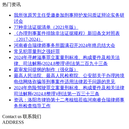
热门资讯
我所张原芳主任受邀参加刑事辩护发问质证辩论实务研
讨会
77种非法证据清单（2021年版）
《办理刑事案件排除非法证据规程》新旧条文对照表
（2017-2024）
河南睿合瑞律师事务所圆满召开2024年终总结大会
常见犯罪量刑之强奸罪
2024年寻衅滋事罪立案量刑标准、构成要件及相关法
律、司法解释(2024.8整理)刑法第二百九十三条
庭审发问提纲的制作（强化版）
最高人民法院、最高人民检察院、公安部关于办理跨境
电信网络诈骗等刑事案件适用法律若干问题的意见
2024年危险驾驶罪立案量刑标准、构成要件及相关法律
司法解释(2024.8整理)|刑法第一百三十三条
资讯：洛阳市律协第十二考核组莅临河南睿合瑞律师事
务所检查指导工作
Contact us
联系我们
ADDRESS