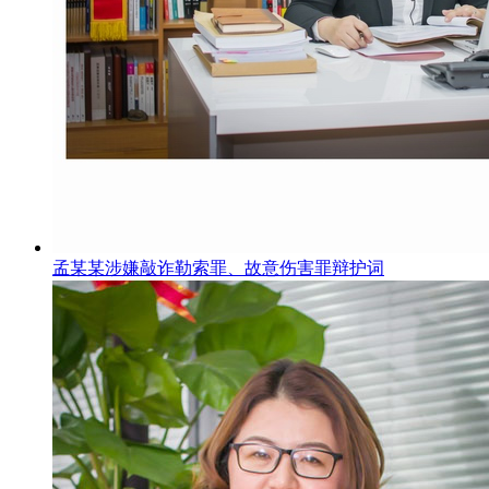
孟某某涉嫌敲诈勒索罪、故意伤害罪辩护词