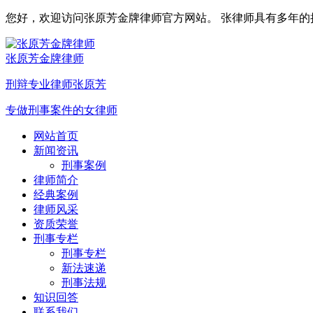
您好，欢迎访问张原芳金牌律师官方网站。 张律师具有多年的执业
张原芳金牌律师
刑辩专业律师张原芳
专做刑事案件的女律师
网站首页
新闻资讯
刑事案例
律师简介
经典案例
律师风采
资质荣誉
刑事专栏
刑事专栏
新法速递
刑事法规
知识回答
联系我们