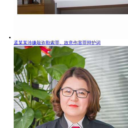
孟某某涉嫌敲诈勒索罪、故意伤害罪辩护词