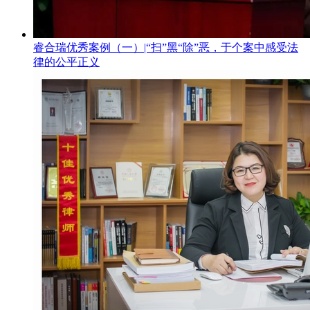
睿合瑞优秀案例（一）|“扫”黑“除”恶，于个案中感受法
律的公平正义