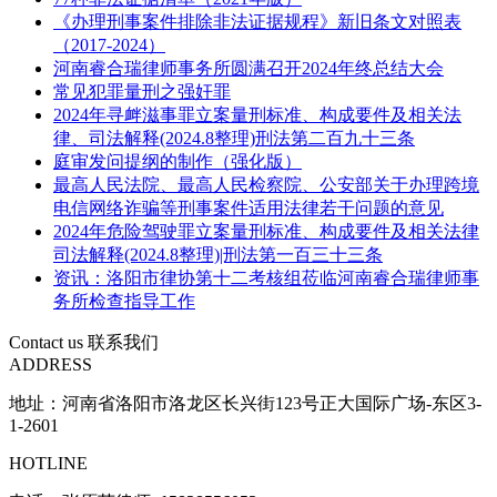
《办理刑事案件排除非法证据规程》新旧条文对照表
（2017-2024）
河南睿合瑞律师事务所圆满召开2024年终总结大会
常见犯罪量刑之强奸罪
2024年寻衅滋事罪立案量刑标准、构成要件及相关法
律、司法解释(2024.8整理)刑法第二百九十三条
庭审发问提纲的制作（强化版）
最高人民法院、最高人民检察院、公安部关于办理跨境
电信网络诈骗等刑事案件适用法律若干问题的意见
2024年危险驾驶罪立案量刑标准、构成要件及相关法律
司法解释(2024.8整理)|刑法第一百三十三条
资讯：洛阳市律协第十二考核组莅临河南睿合瑞律师事
务所检查指导工作
Contact us
联系我们
ADDRESS
地址：河南省洛阳市洛龙区长兴街123号正大国际广场-东区3-
1-2601
HOTLINE