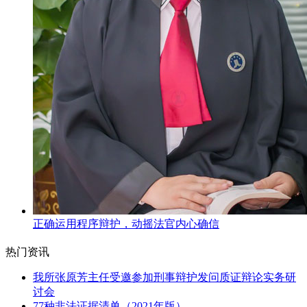
正确运用程序辩护，动摇法官内心确信
热门资讯
我所张原芳主任受邀参加刑事辩护发问质证辩论实务研
讨会
77种非法证据清单（2021年版）