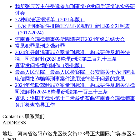
我所张原芳主任受邀参加刑事辩护发问质证辩论实务研
讨会
77种非法证据清单（2021年版）
《办理刑事案件排除非法证据规程》新旧条文对照表
（2017-2024）
河南睿合瑞律师事务所圆满召开2024年终总结大会
常见犯罪量刑之强奸罪
2024年寻衅滋事罪立案量刑标准、构成要件及相关法
律、司法解释(2024.8整理)刑法第二百九十三条
庭审发问提纲的制作（强化版）
最高人民法院、最高人民检察院、公安部关于办理跨境
电信网络诈骗等刑事案件适用法律若干问题的意见
2024年危险驾驶罪立案量刑标准、构成要件及相关法律
司法解释(2024.8整理)|刑法第一百三十三条
资讯：洛阳市律协第十二考核组莅临河南睿合瑞律师事
务所检查指导工作
Contact us
联系我们
ADDRESS
地址：河南省洛阳市洛龙区长兴街123号正大国际广场-东区3-
1-2601