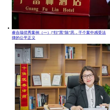
睿合瑞优秀案例（一）|“扫”黑“除”恶，于个案中感受法
律的公平正义