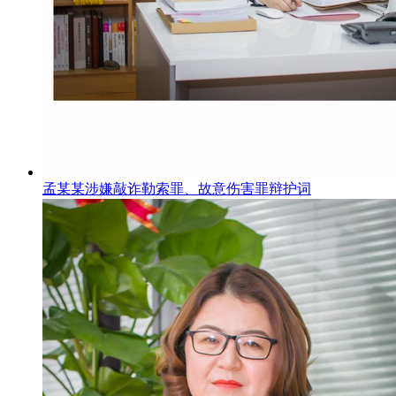
孟某某涉嫌敲诈勒索罪、故意伤害罪辩护词