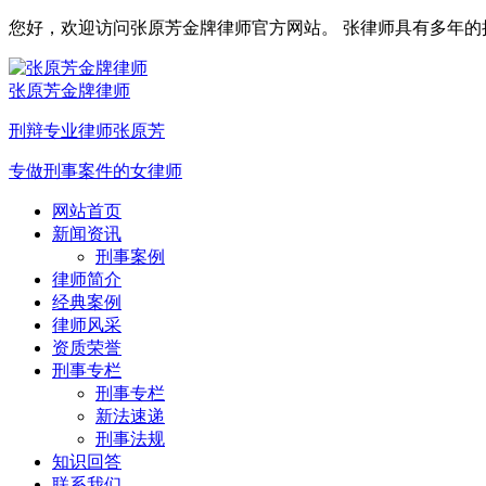
您好，欢迎访问张原芳金牌律师官方网站。 张律师具有多年的执业
张原芳金牌律师
刑辩专业律师张原芳
专做刑事案件的女律师
网站首页
新闻资讯
刑事案例
律师简介
经典案例
律师风采
资质荣誉
刑事专栏
刑事专栏
新法速递
刑事法规
知识回答
联系我们