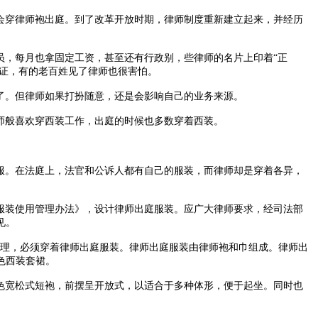
师会穿律师袍出庭。到了改革开放时期，律师制度重新建立起来，并经历
员，每月也拿固定工资，甚至还有行政别，些律师的名片上印着“正
取证，有的老百姓见了律师也很害怕。
服了。但律师如果打扮随意，还是会影响自己的业务来源。
师般喜欢穿西装工作，出庭的时候也多数穿着西装。
制服。在法庭上，法官和公诉人都有自己的服装，而律师却是穿着各异，
服装使用管理办法》，设计律师出庭服装。应广大律师要求，经司法部
见。
理，必须穿着律师出庭服装。律师出庭服装由律师袍和巾组成。律师出
色西装套裙。
色宽松式短袍，前摆呈开放式，以适合于多种体形，便于起坐。同时也