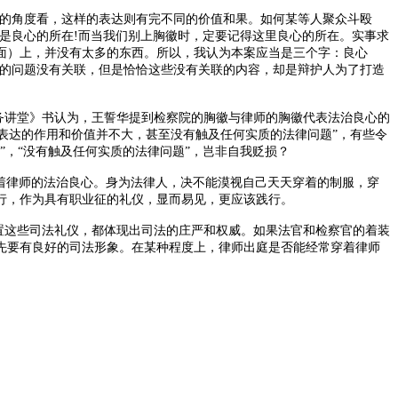
论的角度看，这样的表达则有完不同的价值和果。如何某等人聚众斗殴
是良心的所在
!
而当我们别上胸徽时，定要记得这里良心的所在。实事求
面）上，并没有太多的东西。所以，我认为本案应当是三个字：良心
立的问题没有关联，但是恰恰这些没有关联的内容，却是辩护人为了打造
务讲堂》书认为，王誓华提到检察院的胸徽与律师的胸徽代表法治良心的
语表达的作用和价值并不大，甚至没有触及任何实质的法律问题”，有些令
，“没有触及任何实质的法律问题”，岂非自我贬损？
着律师的法治良心。身为法律人，决不能漠视自己天天穿着的制服，穿
行，作为具有职业征的礼仪，显而易见，更应该践行。
置这些司法礼仪，都体现出司法的庄严和权威。如果法官和检察官的着装
先要有良好的司法形象。在某种程度上，律师出庭是否能经常穿着律师