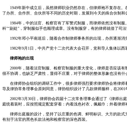
1949年新中成立后，虽然律师职业仍然存在，但律师袍不复存在
了办所、合作所、合伙所等不同的历史时期，发展到今天的殊合伙制和
1984年，中的法官、检察官有了军警式制服，而律师依然没有制
科”“副处”，穿制服似乎也顺理成章。没有制服穿，有的律师就借了司
1992年邓小平南巡后，随着合作制律师事务所的出现，办所逐渐
1982年
9
月
1
日，中共产党十二次代表大会召开，党和导人集体以西
律师袍的出现
2000年，随着法官制服、检察官制服的重大变化，律师是否应该
很不协调，也缺乏严肃性，显得不庄重，对于律师的整体形象也没有什
在律师协会组织的调研工作中，很多律师强烈要求律师协会将律师
导及律协常务理事会原则同意，律协组织设计了几款律师服样，在
2001
2002年
3
月
30
日，律师协会四届十二次常务理事会通过了《律师出庭
庭统着装时，应按照规定配套穿着：内着浅色衬衣，佩戴巾；外着律师
律师出庭服的设计，坚持了以庄重的色调、鲜明标识、大方的款式
有别于法官的黑色长款法袍和检察官的深色西装。