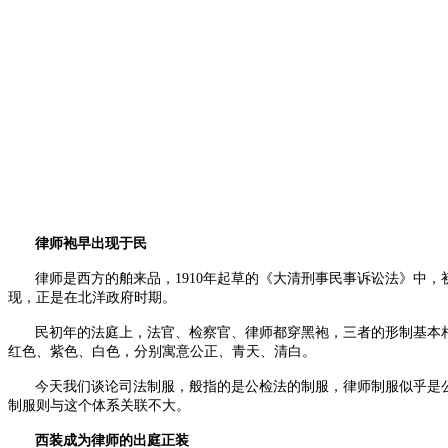
律师袍早出现于民
律师是西方的舶来品，
1910
年起草的《大清刑事民事诉讼法》中，
现，正是在北洋政府时期。
民初年的法庭上，法官、检察官、律师都穿黑袍，三者的形制基本
红色、紫色、白色，分别寓意公正、青天、清白。
今天我们谈论司法制服，般指的是公检法的制服，律师制服似乎是
制服则与这个体系关联不大。
西装成为律师的出庭正装