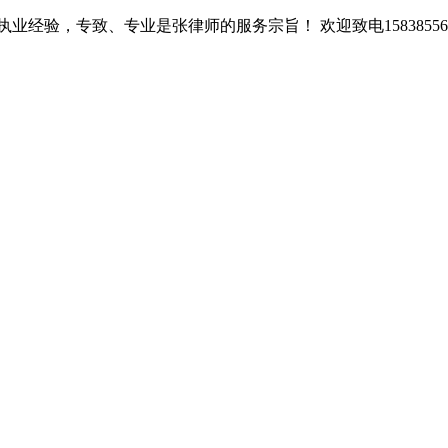
经验，专致、专业是张律师的服务宗旨！ 欢迎致电15838556