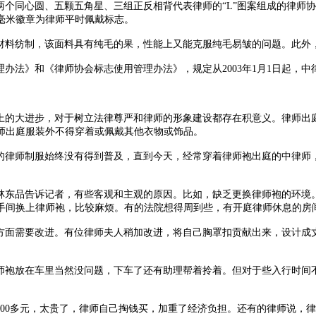
两个同心圆、五颗五角星、三组正反相背代表律师的“
L
”图案组成的律师
毫米徽章为律师平时佩戴标志。
材料纺制，该面料具有纯毛的果，性能上又能克服纯毛易皱的问题。此外
理办法》和《律师协会标志使用管理办法》，规定从
2003
年
1
月
1
日起，中
上的大进步，对于树立法律尊严和律师的形象建设都存在积意义。律师出
师出庭服装外不得穿着或佩戴其他衣物或饰品。
的律师制服始终没有得到普及，直到今天，经常穿着律师袍出庭的中律师
林东品告诉记者，有些客观和主观的原因。比如，缺乏更换律师袍的环境
手间换上律师袍，比较麻烦。有的法院想得周到些，有开庭律师休息的房
方面需要改进。有位律师夫人稍加改进，将自己胸罩扣贡献出来，设计成
师袍放在车里当然没问题，下车了还有助理帮着拎着。但对于些入行时间
00
多元，太贵了，律师自己掏钱买，加重了经济负担。还有的律师说，律