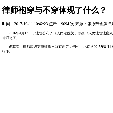
律师袍穿与不穿体现了什么？
时间：2017-10-11 10:42:23
点击：9094 次
来源：张原芳金牌律
2016年
4
月
13
日，法院公布了《人民法院关于修改〈人民法院法庭规
律师袍了。
但其实，律师应该穿律师袍早就有规定，例如，北京从
2015
年
8
月
1
很少。