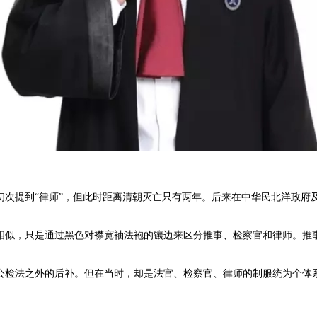
初次提到“律师”，但此时距离清朝灭亡只有两年。后来在中华民北洋政府
相似，只是通过黑色对襟宽袖法袍的镶边来区分推事、检察官和律师。推
公检法之外的后补。但在当时，却是法官、检察官、律师的制服统为个体