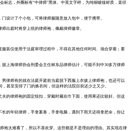
协会标志，外圈标有“中律师”黑体、中英文字样，为纯铜镀镍材质，直径
，门设计了个小包，可将律师服随意放入包中，便于携带。
律师出庭时将穿上统的律师袍，佩戴律师徽章。
庭服装仅使用于法庭审理过程中，不得在其他任何时间、场合穿着；要
，据上海律师协会刑委会主任林东品律师估计，可能不到中
30
多万律师
。男律师有的就在法庭开庭前当庭脱下西服上衣披上律师袍，也还可以
间，甚至安排了门的换衣间，但这样的法院目前还少之又少。
丈夫的律师袍的固定纽扣，穿戴时藏在巾下面，使用果还比较好。但这
不长的年轻律师，手拿案卷，手拿电脑，遇到下雨天还得拿把伞，你让
师袍太难看了，所以不喜欢穿。这些都是不是理由的理由。其实现在律