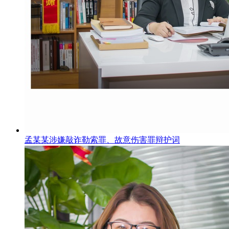
孟某某涉嫌敲诈勒索罪、故意伤害罪辩护词