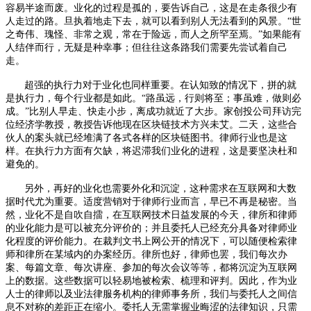
容易半途而废。业化的过程是孤的，要告诉自己，这是在走条很少有
人走过的路。旦执着地走下去，就可以看到别人无法看到的风景。“世
之奇伟、瑰怪、非常之观，常在于险远，而人之所罕至焉。”如果能有
人结伴而行，无疑是种幸事；但往往这条路我们需要先尝试着自己
走。
超强的执行力对于业化也同样重要。在认知致的情况下，拼的就
是执行力，每个行业都是如此。“路虽远，行则将至；事虽难，做则必
成。”比别人早走、快走小步，离成功就近了大步。家创投公司拜访完
位经济学教授，教授告诉他现在区块链技术方兴未艾。二天，这些合
伙人的案头就已经堆满了各式各样的区块链图书。律师行业也是这
样。在执行力方面有欠缺，将迟滞我们业化的进程，这是要坚决杜和
避免的。
另外，再好的业化也需要外化和沉淀，这种需求在互联网和大数
据时代尤为重要。适度营销对于律师行业而言，早已不再是秘密。当
然，业化不是自吹自擂，在互联网技术日益发展的今天，律所和律师
的业化能力是可以被充分评价的；并且委托人已经充分具备对律师业
化程度的评价能力。在裁判文书上网公开的情况下，可以随便检索律
师和律所在某域内的办案经历。律所也好，律师也罢，我们每次办
案、每篇文章、每次讲座、参加的每次会议等等，都将沉淀为互联网
上的数据。这些数据可以轻易地被检索、梳理和评判。因此，作为业
人士的律师以及业法律服务机构的律师事务所，我们与委托人之间信
息不对称的差距正在缩小。委托人无需掌握业晦涩的法律知识，只需