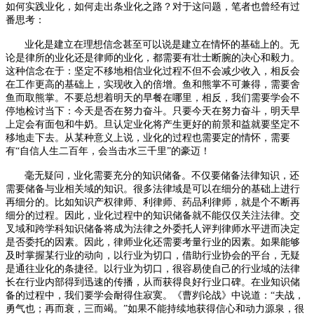
如何实践业化，如何走出条业化之路？对于这问题，笔者也曾经有过
番思考：
业化是建立在理想信念甚至可以说是建立在情怀的基础上的。无
论是律所的业化还是律师的业化，都需要有壮士断腕的决心和毅力。
这种信念在于：坚定不移地相信业化过程不但不会减少收入，相反会
在工作更高的基础上，实现收入的倍增。鱼和熊掌不可兼得，需要舍
鱼而取熊掌。不要总想着明天的早餐在哪里，相反，我们需要学会不
停地检讨当下：今天是否在努力奋斗。只要今天在努力奋斗，明天早
上定会有面包和牛奶。旦认定业化将产生更好的前景和益就要坚定不
移地走下去。从某种意义上说，业化的过程也需要定的情怀，需要
有“自信人生二百年，会当击水三千里”的豪迈！
毫无疑问，业化需要充分的知识储备。不仅要储备法律知识，还
需要储备与业相关域的知识。很多法律域是可以在细分的基础上进行
再细分的。比如知识产权律师、利律师、药品利律师，就是个不断再
细分的过程。因此，业化过程中的知识储备就不能仅仅关注法律。交
叉域和跨学科知识储备将成为法律之外委托人评判律师水平进而决定
是否委托的因素。因此，律师业化还需要考量行业的因素。如果能够
及时掌握某行业的动向，以行业为切口，借助行业协会的平台，无疑
是通往业化的条捷径。以行业为切口，很容易使自己的行业域的法律
长在行业内部得到迅速的传播，从而获得良好行业口碑。在业知识储
备的过程中，我们要学会耐得住寂寞。《曹刿论战》中说道：“夫战，
勇气也；再而衰，三而竭。”如果不能持续地获得信心和动力源泉，很