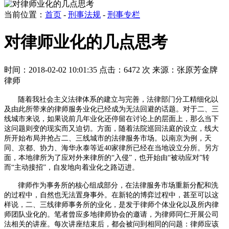
当前位置：
首页
-
刑事法规
-
刑事专栏
对律师业化的几点思考
时间：2018-02-02 10:01:35
点击：6472 次
来源：张原芳金牌
律师
随着我社会主义法律体系的建立与完善，法律部门分工精细化以
及由此所带来的律师服务业化已经成为无法回避的话题。对于二、三
线城市来说，如果说前几年业化还停留在讨论上的层面上，那么当下
这问题则变的现实而又迫切。方面，随着法院巡回法庭的设立，线大
所开始布局并抢占二、三线城市的法律服务市场。以南京为例，天
同、京都、协力、海华永泰等近
40
家律所已经在当地设立分所。另方
面，本地律所为了应对外来律所的“入侵”，也开始由“被动应对”转
而“主动接招”，自发地向着业化之路迈进。
律师作为事务所的核心组成部分，在法律服务市场重新分配和洗
的过程中，自然也无法置身事外。在新轮的博弈过程中，甚至可以这
样说，二、三线律师事务所的业化，是发于律师个体业化以及所内律
师团队业化的。笔者曾应多地律师协会的邀请，为律师同仁开展公司
法相关的讲座。每次讲座结束后，都会被问到相同的问题：律师应该