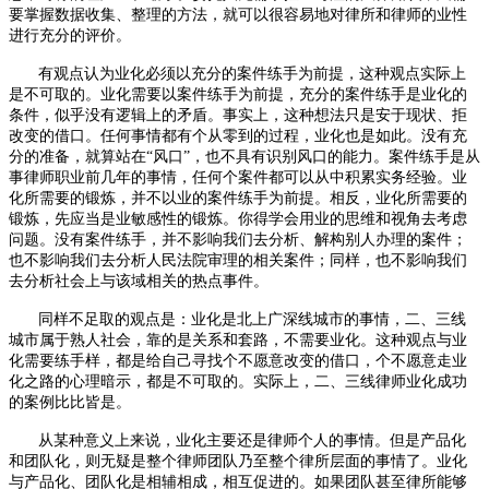
要掌握数据收集、整理的方法，就可以很容易地对律所和律师的业性
进行充分的评价。
有观点认为业化必须以充分的案件练手为前提，这种观点实际上
是不可取的。业化需要以案件练手为前提，充分的案件练手是业化的
条件，似乎没有逻辑上的矛盾。事实上，这种想法只是安于现状、拒
改变的借口。任何事情都有个从零到的过程，业化也是如此。没有充
分的准备，就算站在“风口”，也不具有识别风口的能力。案件练手是从
事律师职业前几年的事情，任何个案件都可以从中积累实务经验。业
化所需要的锻炼，并不以业的案件练手为前提。相反，业化所需要的
锻炼，先应当是业敏感性的锻炼。你得学会用业的思维和视角去考虑
问题。没有案件练手，并不影响我们去分析、解构别人办理的案件；
也不影响我们去分析人民法院审理的相关案件；同样，也不影响我们
去分析社会上与该域相关的热点事件。
同样不足取的观点是：业化是北上广深线城市的事情，二、三线
城市属于熟人社会，靠的是关系和套路，不需要业化。这种观点与业
化需要练手样，都是给自己寻找个不愿意改变的借口，个不愿意走业
化之路的心理暗示，都是不可取的。实际上，二、三线律师业化成功
的案例比比皆是。
从某种意义上来说，业化主要还是律师个人的事情。但是产品化
和团队化，则无疑是整个律师团队乃至整个律所层面的事情了。业化
与产品化、团队化是相辅相成，相互促进的。如果团队甚至律所能够