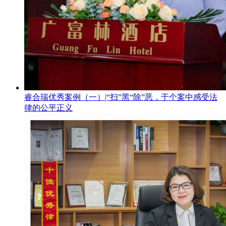
睿合瑞优秀案例（一）|“扫”黑“除”恶，于个案中感受法
律的公平正义