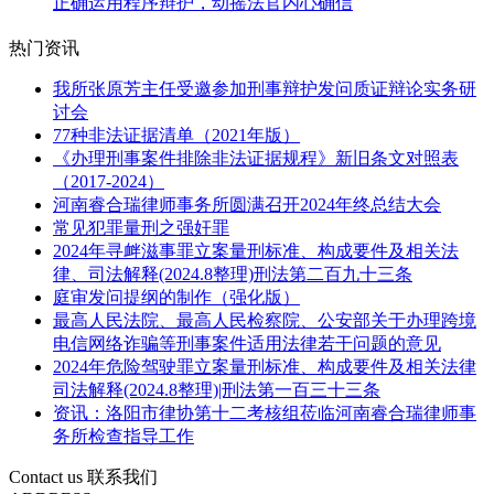
正确运用程序辩护，动摇法官内心确信
热门资讯
我所张原芳主任受邀参加刑事辩护发问质证辩论实务研
讨会
77种非法证据清单（2021年版）
《办理刑事案件排除非法证据规程》新旧条文对照表
（2017-2024）
河南睿合瑞律师事务所圆满召开2024年终总结大会
常见犯罪量刑之强奸罪
2024年寻衅滋事罪立案量刑标准、构成要件及相关法
律、司法解释(2024.8整理)刑法第二百九十三条
庭审发问提纲的制作（强化版）
最高人民法院、最高人民检察院、公安部关于办理跨境
电信网络诈骗等刑事案件适用法律若干问题的意见
2024年危险驾驶罪立案量刑标准、构成要件及相关法律
司法解释(2024.8整理)|刑法第一百三十三条
资讯：洛阳市律协第十二考核组莅临河南睿合瑞律师事
务所检查指导工作
Contact us
联系我们