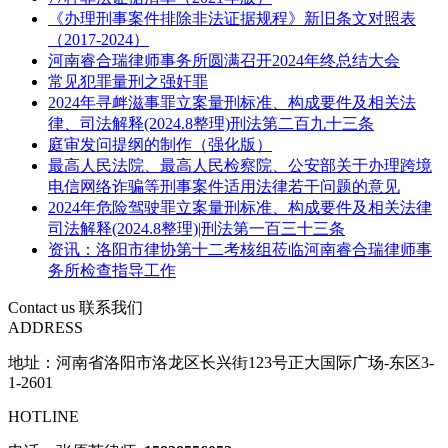
《办理刑事案件排除非法证据规程》新旧条文对照表
（2017-2024）
河南睿合瑞律师事务所圆满召开2024年终总结大会
常见犯罪量刑之强奸罪
2024年寻衅滋事罪立案量刑标准、构成要件及相关法
律、司法解释(2024.8整理)刑法第二百九十三条
庭审发问提纲的制作（强化版）
最高人民法院、最高人民检察院、公安部关于办理跨境
电信网络诈骗等刑事案件适用法律若干问题的意见
2024年危险驾驶罪立案量刑标准、构成要件及相关法律
司法解释(2024.8整理)|刑法第一百三十三条
资讯：洛阳市律协第十二考核组莅临河南睿合瑞律师事
务所检查指导工作
Contact us
联系我们
ADDRESS
地址：河南省洛阳市洛龙区长兴街123号正大国际广场-东区3-
1-2601
HOTLINE