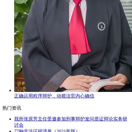
正确运用程序辩护，动摇法官内心确信
热门资讯
我所张原芳主任受邀参加刑事辩护发问质证辩论实务研
讨会
77种非法证据清单（2021年版）