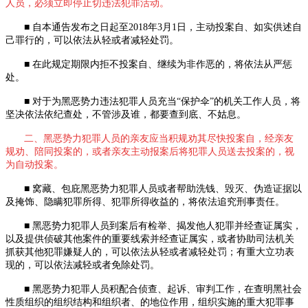
人员，必须立即停止切违法犯罪活动。
■ 自本通告发布之日起至
2018
年
3
月
1
日，主动投案自、如实供述自
己罪行的，可以依法从轻或者减轻处罚。
■ 在此规定期限内拒不投案自、继续为非作恶的，将依法从严惩
处。
■ 对于为黑恶势力违法犯罪人员充当“保护伞”的机关工作人员，将
坚决依法依纪查处，不管涉及谁，都要查到底、不姑息。
二、黑恶势力犯罪人员的亲友应当积规劝其尽快投案自，经亲友
规劝、陪同投案的，或者亲友主动报案后将犯罪人员送去投案的，视
为自动投案。
■ 窝藏、包庇黑恶势力犯罪人员或者帮助洗钱、毁灭、伪造证据以
及掩饰、隐瞒犯罪所得、犯罪所得收益的，将依法追究刑事责任。
■ 黑恶势力犯罪人员到案后有检举、揭发他人犯罪并经查证属实，
以及提供侦破其他案件的重要线索并经查证属实，或者协助司法机关
抓获其他犯罪嫌疑人的，可以依法从轻或者减轻处罚；有重大立功表
现的，可以依法减轻或者免除处罚。
■ 黑恶势力犯罪人员积配合侦查、起诉、审判工作，在查明黑社会
性质组织的组织结构和组织者、的地位作用，组织实施的重大犯罪事