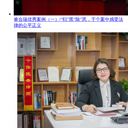
睿合瑞优秀案例（一）|“扫”黑“除”恶，于个案中感受法
律的公平正义