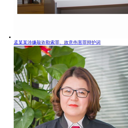
孟某某涉嫌敲诈勒索罪、故意伤害罪辩护词