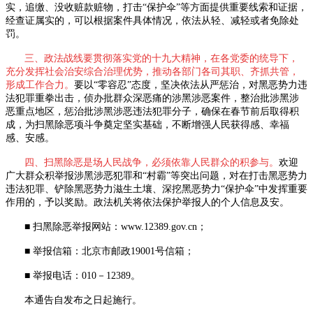
实，追缴、没收赃款赃物，打击“保护伞”等方面提供重要线索和证据，
经查证属实的，可以根据案件具体情况，依法从轻、减轻或者免除处
罚。
三、政法战线要贯彻落实党的十九大精神，在各党委的统导下，
充分发挥社会治安综合治理优势，推动各部门各司其职、齐抓共管，
形成工作合力。
要以“零容忍”态度，坚决依法从严惩治，对黑恶势力违
法犯罪重拳出击，侦办批群众深恶痛的涉黑涉恶案件，整治批涉黑涉
恶重点地区，惩治批涉黑涉恶违法犯罪分子，确保在春节前后取得积
成，为扫黑除恶项斗争奠定坚实基础，不断增强人民获得感、幸福
感、安感。
四、扫黑除恶是场人民战争，必须依靠人民群众的积参与。
欢迎
广大群众积举报涉黑涉恶犯罪和“村霸”等突出问题，对在打击黑恶势力
违法犯罪、铲除黑恶势力滋生土壤、深挖黑恶势力“保护伞”中发挥重要
作用的，予以奖励。政法机关将依法保护举报人的个人信息及安。
■ 扫黑除恶举报网站：
www.12389.gov.cn
；
■ 举报信箱：北京市邮政
19001
号信箱；
■ 举报电话：
010
－
12389
。
本通告自发布之日起施行。