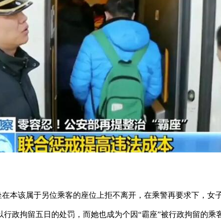
坐在本该属于另位乘客的座位上拒不离开，在乘警再要求下，女
政拘留五日的处罚，而她也成为个因“霸座”被行政拘留的乘