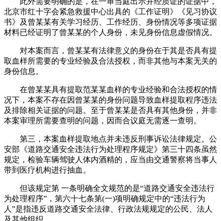
此外需要明确的是，在一审当庭出示并经质证的证据中，
北京市红十字会紧急救援中心出具的《工作证明》《见习协议
书》及曾某某有关学习经历、工作经历、身份情况等多项证据
材料已经证明了曾某某的个人身份，未见身份信息虚假情况。
对本案而言，曾某某有法律意义的身份在于其是否具有提
取血样所需要的专业经验及合法授权，而非其他与本案无关的
身份信息。
在曾某某具有提取范某某血样的专业经验和合法授权的情
况下，本案不存在因曾某某的身份问题导致血样提取程序违法
及排除相关证据的问题。至于曾某某是否具有其他身份，并非
本案审理所需要查明的问题，因而合议庭无需逐一查明。
第三，本案血样提取地点并未违反刑事诉讼法律规定。公
安部《道路交通安全违法行为处理程序规定》第三十四条虽然
规定，检验车辆驾驶人体内酒精的，应当由交通警察将当事人
带到医疗机构进行抽血。
但该规定第 一条明确全文规范的是“道路交通安全违法行
为处理程序”，第六十七条第(一)项明确规定中的“违法行为
人”是指违反道路交通安全法律、行政法规规定的公民、法人
及其他组织。