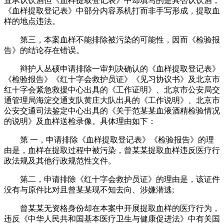
直承认饮酒但《血样提取登记表》中却填写的是其否认饮酒，
《血样提取登记表》中部分内容系机打而非手写形成，提取血
样的地点违法。
第三，本案血样不能排除被污染的可能性，因而《检验报
告》的结论存在错误。
辩护人丛硕申请排除一审判决确认的《血样提取登记表》
《检验报告》《红十字会救护员证》《见习协议书》及北京市
红十字会紧急救援中心出具的《工作证明》、北京市公安局交
通管理局海淀交通支队黄庄大队出具的《工作说明》、北京市
公安交通司法鉴定中心出具的《关于范某某血液酒精检验情况
的说明》及血样送检录像。具体理由如下：
第 一，申请排除《血样提取登记表》《检验报告》的理
由是，血样在提取过程中被污染，曾某某提取血样违反医疗行
政法规及其他行政规范性文件。
第二，申请排除《红十字会救护员证》的理由是，该证件
没有与原件比对且曾某某现不知去向、涉嫌潜逃;
曾某某无资格身份却在本案中开展提取血样的医疗行为，
违反《中华人民共和国基本医疗卫生与健康促进法》中有关国