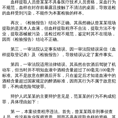
血样提取人员曾某某不具备医疗技术人员资格，采血行为
不规范，血样在封存前暴露且接触了不清洁的桌面，导致送检
的血样受到污染，不能作为本案检验的样本。
再次，《检验报告》结论不正确。其虽然确认曾某某现场
提取的是其本人血液，但血样提取程序不合法，提取方法不专
业，提取器械被污染，送检过程不规范，鉴定时其不在现场，
因而《检验报告》结论不正确。
第三，一审法院认定事实错误。因一审法院错误采信《血
样提取登记表》及《检验报告》，导致错误认定了案件事实。
第四，一审法院适用法律错误。其虽然在饮酒后驾驶了机
动车，但当时并不明知血液中酒精含量超过了80毫克/100毫升
标准。其不是故意在醉酒后开车，只在鉴定后才知道血液中的
酒精含量超过国家规定的醉酒标准，因而其行为不属于故意犯
罪，不构成危险驾驶罪。
辩护人武某某的主要辩护意见是，范某某的行为不构成犯
罪，具体理由如下：
第 一，本案侦查程序违法。首先，曾某某既非刑事侦查
人员，也没有执业医师资质，因而不具有提取血样的资格。其