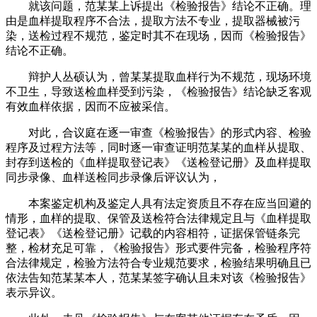
就该问题，范某某上诉提出《检验报告》结论不正确。理
由是血样提取程序不合法，提取方法不专业，提取器械被污
染，送检过程不规范，鉴定时其不在现场，因而《检验报告》
结论不正确。
辩护人丛硕认为，曾某某提取血样行为不规范，现场环境
不卫生，导致送检血样受到污染，《检验报告》结论缺乏客观
有效血样依据，因而不应被采信。
对此，合议庭在逐一审查《检验报告》的形式内容、检验
程序及过程方法等，同时逐一审查证明范某某的血样从提取、
封存到送检的《血样提取登记表》《送检登记册》及血样提取
同步录像、血样送检同步录像后评议认为，
本案鉴定机构及鉴定人具有法定资质且不存在应当回避的
情形，血样的提取、保管及送检符合法律规定且与《血样提取
登记表》《送检登记册》记载的内容相符，证据保管链条完
整，检材充足可靠，《检验报告》形式要件完备，检验程序符
合法律规定，检验方法符合专业规范要求，检验结果明确且已
依法告知范某某本人，范某某签字确认且未对该《检验报告》
表示异议。