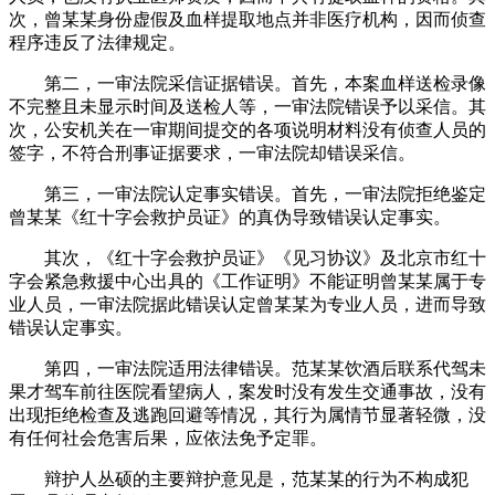
次，曾某某身份虚假及血样提取地点并非医疗机构，因而侦查
程序违反了法律规定。
第二，一审法院采信证据错误。首先，本案血样送检录像
不完整且未显示时间及送检人等，一审法院错误予以采信。其
次，公安机关在一审期间提交的各项说明材料没有侦查人员的
签字，不符合刑事证据要求，一审法院却错误采信。
第三，一审法院认定事实错误。首先，一审法院拒绝鉴定
曾某某《红十字会救护员证》的真伪导致错误认定事实。
其次，《红十字会救护员证》《见习协议》及北京市红十
字会紧急救援中心出具的《工作证明》不能证明曾某某属于专
业人员，一审法院据此错误认定曾某某为专业人员，进而导致
错误认定事实。
第四，一审法院适用法律错误。范某某饮酒后联系代驾未
果才驾车前往医院看望病人，案发时没有发生交通事故，没有
出现拒绝检查及逃跑回避等情况，其行为属情节显著轻微，没
有任何社会危害后果，应依法免予定罪。
辩护人丛硕的主要辩护意见是，范某某的行为不构成犯