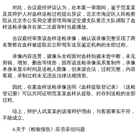
对此，合议庭经评议认为，在本案一审期间，鉴于范某某
及其辩护人对血样送检过程提出异议，北京市海淀区人民检察
院从北京市公安局交通管理局海淀交通支队黄庄大队调取了血
样送检录像并在第二次庭审时当庭播放。
合议庭经审查该血样送检录像，确认该录像完整呈现了两
名警察在血样被提取后立即驾车送至鉴定机构的全部过程。
录像内容连贯，摄像头全程面对血样拍摄未曾中断，未见
剪辑、增加、删改等情形，因而该送检录像虽系复制件，录像
本身未显示时间及送检人图像，但来源合法，过程完整，内容
客观，录制过程未见违反法律法规情形。
因此，在案血样送检录像连同《血样提取登记表》《送检
登记册》可以共同证明范某某血样从提取、封存到送检的全部
过程。
综上，辩护人武某某的该项辩护理由，与客观事实不符，
不能成立。
4.关于《检验报告》应否采信问题