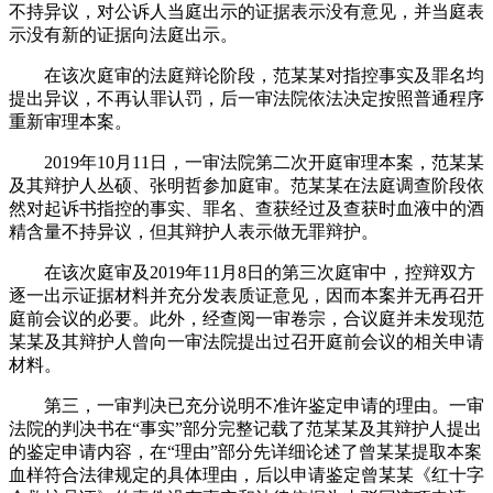
不持异议，对公诉人当庭出示的证据表示没有意见，并当庭表
示没有新的证据向法庭出示。
在该次庭审的法庭辩论阶段，范某某对指控事实及罪名均
提出异议，不再认罪认罚，后一审法院依法决定按照普通程序
重新审理本案。
2019年10月11日，一审法院第二次开庭审理本案，范某某
及其辩护人丛硕、张明哲参加庭审。范某某在法庭调查阶段依
然对起诉书指控的事实、罪名、查获经过及查获时血液中的酒
精含量不持异议，但其辩护人表示做无罪辩护。
在该次庭审及2019年11月8日的第三次庭审中，控辩双方
逐一出示证据材料并充分发表质证意见，因而本案并无再召开
庭前会议的必要。此外，经查阅一审卷宗，合议庭并未发现范
某某及其辩护人曾向一审法院提出过召开庭前会议的相关申请
材料。
第三，一审判决已充分说明不准许鉴定申请的理由。一审
法院的判决书在“事实”部分完整记载了范某某及其辩护人提出
的鉴定申请内容，在“理由”部分先详细论述了曾某某提取本案
血样符合法律规定的具体理由，后以申请鉴定曾某某《红十字