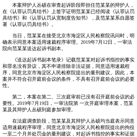
本案辩护人丛硕在审查起诉阶段即担任范某某的辩护人，
在《认罪认罚具结书》上签字证明范某某已经阅读《认罪认罚
具结书》和《认罪认罚从宽制度告知书》，及范某某系自愿签
署《认罪认罚具结书》。
当日，范某某在接受北京市海淀区人民检察院讯问时，明
确表示同意本案适用速裁程序审理。2019年7月12日，一审法
院向范某某送达起诉书副本。
《送达起诉书副本笔录》记载范某某对起诉书指控的事实
和罪名没有异议，其不申请排除非法证据，同意适用速裁程
序，同意北京市海淀区人民检察院提出的量刑建议。因此，本
案并不符合召开庭前会议的条件，不具有召开庭前会议的必要
性。
第二，本案在第二、三次庭审前已没有召开庭前会议的必
要性。2019年7月19日，一审法院第 一次开庭审理本案，范某
某及其辩护人丛硕到庭参加审理。
在法庭调查阶段，范某某及其辩护人丛硕均当庭表示同意
适用速裁程序审理，同意北京市海淀区人民检察院提出的拘役
一至二个月并处罚金的量刑建议，对起诉书指控的事实和证据