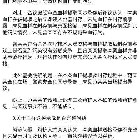
血样环境不卫生，导致送检血样受到污染。
对此，合议庭经审查血样提取同步录像后评议认为，本案
血样在被提取之后立即装入容器封存，未见血样在封存前暴
露，未见血样在封存前与桌面接触，未见血样在封存前受到其
他污染情况，未见曾某某存在不规范采血行为。
曾某某是否具备医疗技术人员资格与血样提取后封存前客
观上是否受到污染没有必然关系，且曾某某提取本案血样并非
从事诊疗行为，现行法律没有规定其必须具备医疗技术人员资
格。
此外需要明确的是，在本案血样提取及封存过程中，范某
某全程在场，警察亦全程同步录像，未见范某某当场提出异
议。
综上，范某某的该项上诉理由及辩护人丛硕的该项辩护意
见，与客观事实不符，不能成立。
3.关于血样送检录像是否完整问题
就该问题，辩护人武某某认为，本案血样送检录像不完整
且未显示时间及送检人等，一审法院错误予以采信。