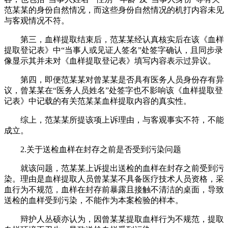
范某某的身份自然情况，而这些身份自然情况的机打内容未见
与客观情况不符。
第三，血样提取结束后，范某某经认真核实后在该《血样
提取登记表》中“当事人或见证人签名”处签字确认，且同步录
像显示其并未对《血样提取登记表》填写内容表示过异议。
第四，即便范某某对曾某某是否具有医务人员身份存有异
议，曾某某在“医务人员姓名”处签字也不影响该《血样提取登
记表》中记载的有关范某某血样提取内容的真实性。
综上，范某某所提该项上诉理由，与客观事实不符，不能
成立。
2.关于送检血样在封存之前是否受到污染问题
就该问题，范某某上诉提出送检的血样在封存之前受到污
染。理由是血样提取人员曾某某不具备医疗技术人员资格，采
血行为不规范，血样在封存前暴露且接触不清洁的桌面，导致
送检的血样受到污染，不能作为本案检验的样本。
辩护人丛硕亦认为，因曾某某提取血样行为不规范，提取