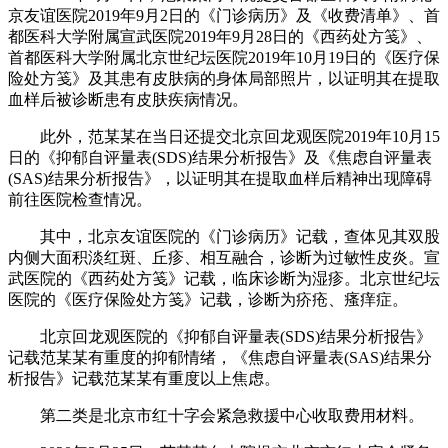
京友谊医院2019年9月2日的《门诊病历》及《收费清单》、首
都医科大学附属宣武医院2019年9月28日的《西药处方笺》、
首都医科大学附属北京世纪坛医院2019年10月19日的《医疗保
险处方笺》及其患有皮肤病的身体局部照片，以证明其在提取
血样后被诊断患有皮肤疾病情况。
此外，范某某在当日还提交北京回龙观医院2019年10月15
日的《抑郁自评量表(SDS)结果分析报告》及《焦虑自评量表
(SAS)结果分析报告》，以证明其在提取血样后精神出现障碍
前往医院检查情况。
其中，北京友谊医院的《门诊病历》记载，查体见其双股
内侧大面积淡红斑、丘疹、相互融合，诊断为过敏性皮炎。宣
武医院的《西药处方笺》记载，临床诊断为湿疹。北京世纪坛
医院的《医疗保险处方笺》记载，诊断为疥疮、瘙痒症。
北京回龙观医院的《抑郁自评量表(SDS)结果分析报告》
记载范某某有重度的抑郁情绪，《焦虑自评量表(SAS)结果分
析报告》记载范某某有重度以上焦虑。
第二类是北京市红十字会紧急救援中心收取费用材料。