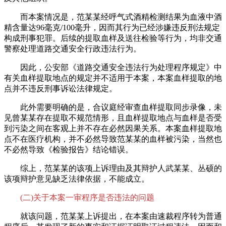
而本案情况是，范某某经呼气式酒精检测结果为血液中酒
精含量达96毫克/100毫升，因而其行为已经涉嫌违反刑法规定
构成刑事犯罪。后续的提取血样及送往检验等行为，均非交通
警察处理道路交通安全行政违法行为。
因此，公安部《道路交通安全违法行为处理程序规定》中
有关血样提取地点的规定并不适用于本案，本案血样提取的地
点并不违反刑事诉讼法律规定。
此外需要明确的是，合议庭经审查血样提取同步录像，未
见曾某某存在提取不规范情形，且血样提取地点与血样是否受
到污染之间在客观上并不存在必然因果关系。本案血样提取地
点不在医疗机构，并不必然导致范某某的血样被污染，当然也
不必然导致《检验报告》结论错误。
综上，范某某的该项上诉理由及其辩护人武某某、丛硕的
该项辩护意见缺乏法律依据，不能成立。
(二)关于本案一审程序是否违法的问题
就该问题，范某某上诉提出，在本案由速裁程序转为普通