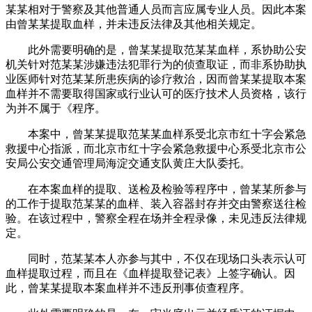
某某相对于警察及其他普通人员而言应属专业人员。因此本案
由曾某某提取血样，并未违反法律及其他相关规定。
此外需要明确的是，曾某某提取范某某血样，系协助公安
机关针对范某某涉嫌违法犯罪行为的侦查取证，而非系协助执
业医师针对范某某所患疾病的诊疗救治，因而曾某某提取本案
血样并不需要取得国家或行业认可的医疗技术人员资格，该行
为并不属于《程序。
本案中，曾某某提取范某某血样系受北京市红十字会紧急
救援中心指派，而北京市红十字会紧急救援中心系受北京市公
安局公安交通管理局海淀交通支队黄庄大队委托。
在本案血样的提取、送检及检验等程序中，曾某某所参与
的工作于提取范某某的血样、装入容器封存并交由警察送往检
验。在该过程中，警察全程在场并全程录像，未见违反法律规
定。
同时，范某某本人亦参与其中，不仅在现场口头表示认可
血样提取过程，而且在《血样提取登记表》上签字确认。因
此，曾某某提取本案血样并不违反刑事侦查程序。