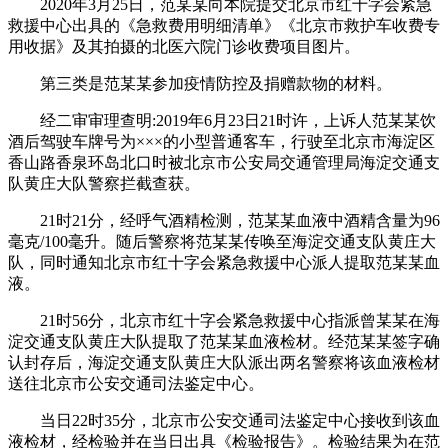
2020年3月25日，范某某向本院提交北京市红十字会紧急
救援中心出具的《急救费用明细清单》《北京市救护车收费专
用收据》及其拍摄的北医六院门诊收费项目图片。
第三类是范某某参加疫情防控及捐赠款物的材料。
经二审审理查明:2019年6月23日21时许，上诉人范某某饮
酒后驾驶车牌号为×××的小型普通客车，行驶至北京市海淀区
香山路香泉环岛北口时被北京市公安局交通管理局海淀交通支
队黄庄大队警察拦截查获。
21时21分，经呼气酒精检测，范某某血液中酒精含量为96
毫克/100毫升。随后警察将范某某传唤至海淀交通支队黄庄大
队，同时通知北京市红十字会紧急救援中心派人提取范某某血
液。
21时56分，北京市红十字会紧急救援中心指派曾某某在海
淀交通支队黄庄大队提取了范某某血液检材。经范某某签字确
认封存后，海淀交通支队黄庄大队派出两名警察将该血液检材
送往北京市公安交通司法鉴定中心。
当日22时35分，北京市公安交通司法鉴定中心接收到该血
液检材，经检验并在当日出具《检验报告》。检验结果为在范