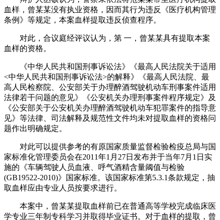
血样，曾某某没有执业资格，因而其行为违反《医疗机构管理
条例》等规定，本案血样提取违反侦查程序。
对此，合议庭经评议认为，第 一，曾某某具有提取本案
血样的资格。
《中华人民共和国刑事诉讼法》《最高人民法院关于适用
<中华人民共和国刑事诉讼法>的解释》《最高人民法院、最
高人民检察院、公安部关于办理醉酒驾驶机动车刑事案件适用
法律若干问题的意见》《公安机关办理刑事案件程序规定》及
《公安部关于公安机关办理醉酒驾驶机动车犯罪案件的指导意
见》等法律、司法解释及规范性文件均未对提取血样的资格问
题作出明确规定。
对此可以提供参考的有原国家质量监督检验检疫总局与国
家标准化管理委员会在2011年1月27日发布并于当年7月1日实
施的《车辆驾驶人员血液、呼气酒精含量阈值与检验
(GB19522-2010)》国家标准。该国家标准第5.3.1条款规定，抽
取血样应由专业人员按要求进行。
本案中，曾某某提取血样前已在普通高等学校完成临床医
学专业三年制专科学习并取得毕业证书。对于血样的提取，曾