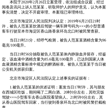
本院于2020年2月26日立案受理，依法组成合议庭，经过
阅卷及讯问上诉人范某某，听取辩护人的辩护意见，认为本案
事实清楚，决定不开庭审理。本案现已审理终结。
北京市海淀区人民法院判决认定：2019年6月23日21时
许，被告人范某某饮酒后驾驶一辆车牌号码为×××的小型普通
客车行驶至本市海淀区香山路香泉环岛北口时被民警查获。
当日21时21分，经呼气检测，被告人范某某酒精含量为96
毫克/100毫升。
当日21时56分抽取被告人范某某体内静脉血并留存，经鉴
定，该血液中酒精含量为85.6毫克/100毫升，已达到国家人体
血液酒精含量标准中规定的醉酒标准。被告人范某某于当日被
公安机关抓获归案。
北京市海淀区人民法院认定上述事实的证据有：
1.被告人范某某的供述证明：案发当日17时许，其与朋友
在西城区吃饭，期间喝了二两白酒。20时0分左右，其吃完饭
驾驶×××小型客车去香山医院看望病人。21时许0分左右，其
从香山医院驾车回家，当行驶到香泉环岛北口时被民警拦截检
查。