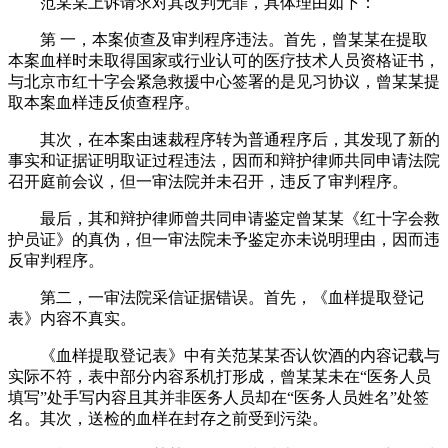
范某某上诉请求对其改判无罪，具体理由如下：
第 一，本案侦查及审判程序违法。首先，曾某某在提取
本案血样时未取得国家或行业认可的医疗技术人员资格证书，
与北京市红十字会紧急救援中心签署的是见习协议，曾某某提
取本案血样违反侦查程序。
其次，在本案由速裁程序转为普通程序后，其发现了新的
事实和证据证明取证过程违法，因而和辩护律师共同申请法院
召开庭前会议，但一审法院并未召开，违反了审判程序。
最后，其和辩护律师曾共同申请鉴定曾某某《红十字会救
护员证》的真伪，但一审法院未予鉴定亦未说明理由，因而违
反审判程序。
第二，一审法院采信证据错误。首先，《血样提取登记
表》内容不真实。
《血样提取登记表》中有关范某某否认饮酒的内容记载与
实际不符，表中部分内容系机打形成，曾某某未在“医务人员
填写”处手写内容且其并非医务人员却在“医务人员姓名”处签
名。其次，送检的血样在封存之前受到污染。