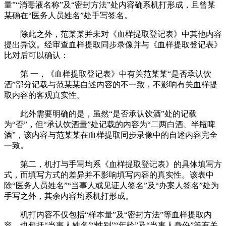
量”“消毒液名称”及“密封方法”处内容确系机打形成，且曾某
某确在“医务人员姓名”处手写签名。
除此之外，范某某并未对《血样提取登记表》中其他内容
提出异议。经审查血样提取同步录像并与《血样提取登记表》
比对后可以确认：
第 一，《血样提取登记表》中有关范某某“是否承认饮
酒”部分记载与范某某自述内容的不一致，不影响有关血样提
取内容的客观真实性。
此外需要明确的是，虽然“是否承认饮酒”处的记载
为“否”，但“承认饮酒量”处记载的内容为“二两白酒、半瓶啤
酒”，该内容与范某某在血样提取同步录像中的自述内容完全
一致。
第二，机打与手写均系《血样提取登记表》的具体填写方
式，而填写方式的差异并不影响填写内容的真实性。该表中
除“医务人员姓名”“当事人或见证人签名”及“办案人签名”处为
手写之外，其余内容均系机打形成。
机打内容不仅包括“样本量”及“密封方法”等血样提取内
容，也包括“当事人姓名”“性别”“年龄”及“当事人身份”等有关