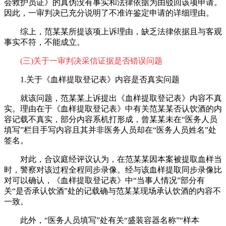
会救护员证》的真伪没有事实和法律依据为由驳回该项申请。
因此，一审判决已充分说明了不准许鉴定申请的详细理由。
综上，范某某所提该项上诉理由，缺乏法律依据且与客观
事实不符，不能成立。
(三)关于一审判决采信证据是否错误问题
1.关于《血样提取登记表》内容是否真实问题
就该问题，范某某上诉提出《血样提取登记表》内容不真
实。理由在于《血样提取登记表》中有关范某某否认饮酒的内
容记载不真实，部分内容系机打形成，曾某某未在“医务人员
填写”栏目手写内容且其并非医务人员却在“医务人员姓名”处
签名。
对此，合议庭经评议认为，在范某某因本案被提取血样当
时，警察对该过程全程同步录像。经与该血样提取同步录像比
对可以确认，《血样提取登记表》中“当事人情况”部分有
关“是否承认饮酒”处的记载确与范某某现场承认饮酒的内容不
一致。
此外，“医务人员填写”处有关“盛装容器名称”“样本