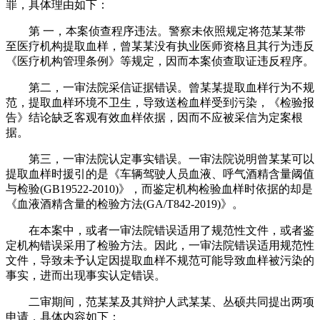
罪，具体理由如下：
第 一，本案侦查程序违法。警察未依照规定将范某某带
至医疗机构提取血样，曾某某没有执业医师资格且其行为违反
《医疗机构管理条例》等规定，因而本案侦查取证违反程序。
第二，一审法院采信证据错误。曾某某提取血样行为不规
范，提取血样环境不卫生，导致送检血样受到污染，《检验报
告》结论缺乏客观有效血样依据，因而不应被采信为定案根
据。
第三，一审法院认定事实错误。一审法院说明曾某某可以
提取血样时援引的是《车辆驾驶人员血液、呼气酒精含量阈值
与检验(GB19522-2010)》，而鉴定机构检验血样时依据的却是
《血液酒精含量的检验方法(GA/T842-2019)》。
在本案中，或者一审法院错误适用了规范性文件，或者鉴
定机构错误采用了检验方法。因此，一审法院错误适用规范性
文件，导致未予认定因提取血样不规范可能导致血样被污染的
事实，进而出现事实认定错误。
二审期间，范某某及其辩护人武某某、丛硕共同提出两项
申请，具体内容如下：