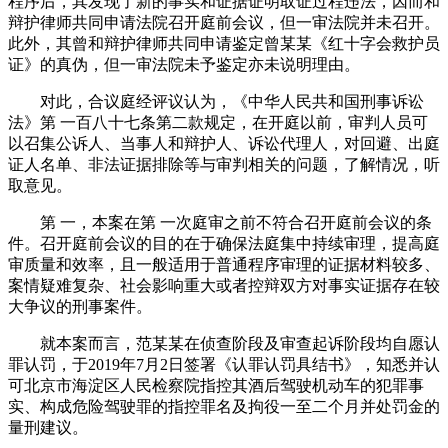
程序后，其发现了新的事实和证据证明取证过程违法，因而和
辩护律师共同申请法院召开庭前会议，但一审法院并未召开。
此外，其曾和辩护律师共同申请鉴定曾某某《红十字会救护员
证》的真伪，但一审法院未予鉴定亦未说明理由。
对此，合议庭经评议认为，《中华人民共和国刑事诉讼
法》第 一百八十七条第二款规定，在开庭以前，审判人员可
以召集公诉人、当事人和辩护人、诉讼代理人，对回避、出庭
证人名单、非法证据排除等与审判相关的问题，了解情况，听
取意见。
第 一，本案在第 一次庭审之前不符合召开庭前会议的条
件。召开庭前会议的目的在于确保法庭集中持续审理，提高庭
审质量和效率，且一般适用于普通程序审理的证据材料较多、
案情疑难复杂、社会影响重大或者控辩双方对事实证据存在较
大争议的刑事案件。
就本案而言，范某某在侦查阶段及审查起诉阶段均自愿认
罪认罚，于2019年7月2日签署《认罪认罚具结书》，知悉并认
可北京市海淀区人民检察院指控其酒后驾驶机动车的犯罪事
实、构成危险驾驶罪的指控罪名及拘役一至二个月并处罚金的
量刑建议。