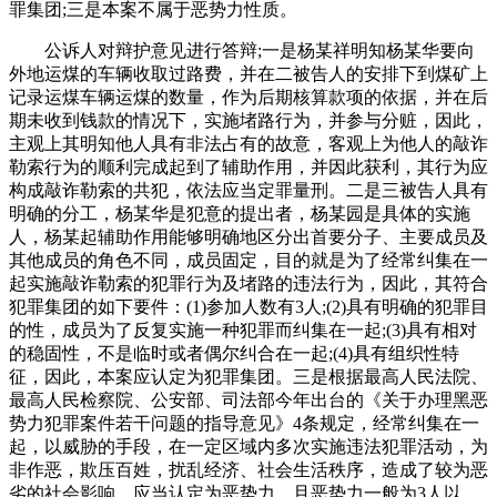
罪集团;三是本案不属于恶势力性质。
公诉人对辩护意见进行答辩;一是杨某祥明知杨某华要向
外地运煤的车辆收取过路费，并在二被告人的安排下到煤矿上
记录运煤车辆运煤的数量，作为后期核算款项的依据，并在后
期未收到钱款的情况下，实施堵路行为，并参与分赃，因此，
主观上其明知他人具有非法占有的故意，客观上为他人的敲诈
勒索行为的顺利完成起到了辅助作用，并因此获利，其行为应
构成敲诈勒索的共犯，依法应当定罪量刑。二是三被告人具有
明确的分工，杨某华是犯意的提出者，杨某园是具体的实施
人，杨某起辅助作用能够明确地区分出首要分子、主要成员及
其他成员的角色不同，成员固定，目的就是为了经常纠集在一
起实施敲诈勒索的犯罪行为及堵路的违法行为，因此，其符合
犯罪集团的如下要件：(1)参加人数有3人;(2)具有明确的犯罪目
的性，成员为了反复实施一种犯罪而纠集在一起;(3)具有相对
的稳固性，不是临时或者偶尔纠合在一起;(4)具有组织性特
征，因此，本案应认定为犯罪集团。三是根据最高人民法院、
最
高人民检察院、公安部、司法部今年出台的《关于办理黑恶
势力犯罪案件若干问题的指导意见》4条规定，经常纠集在一
起，以威胁的手段，在一定区域内多次实施违法犯罪活动，为
非作恶，欺压百姓，扰乱经济、社会生活秩序，造成了较为恶
劣的社会影响，应当认定为恶势力，且恶势力一般为3人以