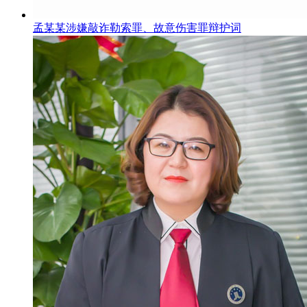
孟某某涉嫌敲诈勒索罪、故意伤害罪辩护词