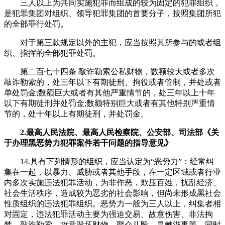
三人以上为共同实施犯罪而组成的较为固定的犯罪组织，
是犯罪集团对组织、领导犯罪集团的首要分子，按照集团所犯
的全部罪行处罚。
对于第三款规定以外的主犯，应当按照其所参与的或者组
织、指挥的全部犯罪处罚。
第二百七十四条 敲诈勒索公私财物，数额较大或者多次
敲诈勒索的，处三年以下有期徒刑、拘役或者管制，并处或者
单处罚金;数额巨大或者有其他严重情节的，处三年以上十年
以下有期徒刑并处罚金;数额特别巨大或者有其他特别严重情
节的，处十年以上有期徒刑，并处罚金。
2.
最
高人民法院、
最
高人民检察院、公安部、司法部《关
于办理黑恶势力犯罪案件若干问题的指导意见》
14.具有下列情形的组织，应当认定为“恶势力”：经常纠
集在一起，以暴力、威胁或者其他手段，在一定区域或者行业
内多次实施违法犯罪活动，为非作恶，欺压百姓，扰乱经济、
社会生活秩序，造成较为恶劣的社会影响，但尚未形成黑社会
性质组织的违法犯罪组织。恶势力一般为三人以上，纠集者相
对固定，违法犯罪活动主要为强迫交易、故意伤害、非法拘
禁、敲诈勒索、故意毁坏财物、聚众斗殴、寻衅滋事等，同时