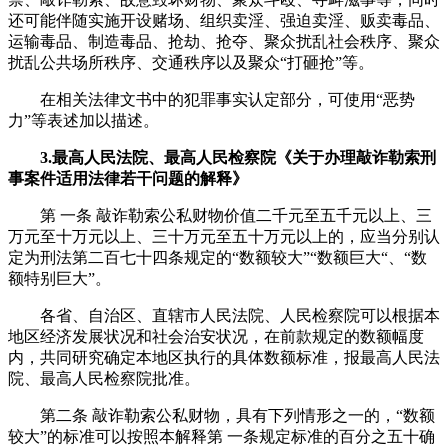
还可能伴随实施开设赌场、组织卖淫、强迫卖淫、贩卖毒品、
运输毒品、制造毒品、抢劫、抢夺、聚众扰乱社会秩序、聚众
扰乱公共场所秩序、交通秩序以及聚众“打砸抢”等。
在相关法律文书中的犯罪事实认定部分，可使用“恶势
力”等表述加以描述。
3.
最
高人民法院、
最
高人民检察院《关于办理敲诈勒索刑
事案件适用法律若干问题的解释》
第 一条 敲诈勒索公私财物价值二千元至五千元以上、三
万元至十万元以上、三十万元至五十万元以上的，应当分别认
定为刑法第二百七十四条规定的“数额较大”“数额巨大“、“数
额特别巨大”。
各省、自治区、直辖市人民法院、人民检察院可以根据本
地区经济发展状况和社会治安状况，在前款规定的数额幅度
内，共同研究确定本地区执行的具体数额标准，报
最
高人民法
院、
最
高人民检察院批准。
第二条 敲诈勒索公私财物，具有下列情形之一的，“数额
较大”的标准可以按照本解释第 一条规定标准的百分之五十确