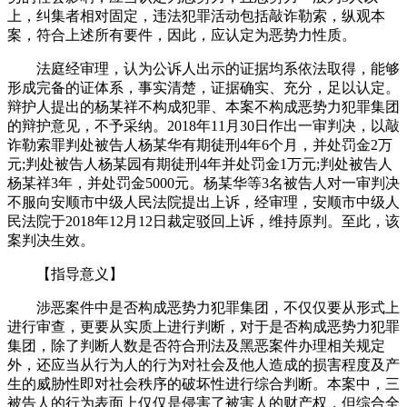
上，纠集者相对固定，违法犯罪活动包括敲诈勒索，纵观本
案，符合上述所有要件，因此，应认定为恶势力性质。
法庭经审理，认为公诉人出示的证据均系依法取得，能够
形成完备的证体系，事实清楚，证据确实、充分，足以认定。
辩护人提出的杨某祥不构成犯罪、本案不构成恶势力犯罪集团
的辩护意见，不予采纳。2018年11月30日作出一审判决，以敲
诈勒索罪判处被告人杨某华有期徒刑4年6个月，并处罚金2万
元;判处被告人杨某园有期徒刑4年并处罚金1万元;判处被告人
杨某祥3年，并处罚金5000元。杨某华等3名被告人对一审判决
不服向安顺市中级人民法院提出上诉，经审理，安顺市中级人
民法院于2018年12月12日裁定驳回上诉，维持原判。至此，该
案判决生效。
【指导意义】
涉恶案件中是否构成恶势力犯罪集团，不仅仅要从形式上
进行审查，更要从实质上进行判断，对于是否构成恶势力犯罪
集团，除了判断人数是否符合刑法及黑恶案件办理相关规定
外，还应当从行为人的行为对社会及他人造成的损害程度及产
生的威胁性即对社会秩序的破坏性进行综合判断。本案中，三
被告人的行为表面上仅仅是侵害了被害人的财产权，但综合全