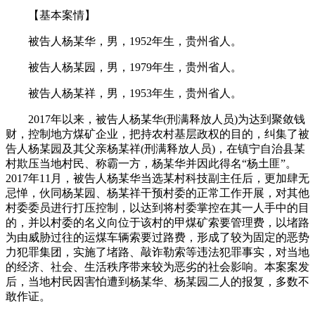
【基本案情】
被告人杨某华，男，1952年生，贵州省人。
被告人杨某园，男，1979年生，贵州省人。
被告人杨某祥，男，1953年生，贵州省人。
2017年以来，被告人杨某华(刑满释放人员)为达到聚敛钱
财，控制地方煤矿企业，把持农村基层政权的目的，纠集了被
告人杨某园及其父亲杨某祥(刑满释放人员)，在镇宁自治县某
村欺压当地村民、称霸一方，杨某华并因此得名“杨土匪”。
2017年11月，被告人杨某华当选某村科技副主任后，更加肆无
忌惮，伙同杨某园、杨某祥干预村委的正常工作开展，对其他
村委委员进行打压控制，以达到将村委掌控在其一人手中的目
的，并以村委的名义向位于该村的甲煤矿索要管理费，以堵路
为由威胁过往的运煤车辆索要过路费，形成了较为固定的恶势
力犯罪集团，实施了堵路、敲诈勒索等违法犯罪事实，对当地
的经济、社会、生活秩序带来较为恶劣的社会影响。本案案发
后，当地村民因害怕遭到杨某华、杨某园二人的报复，多数不
敢作证。