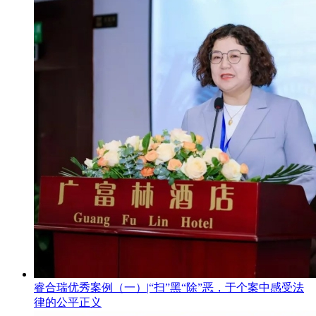
睿合瑞优秀案例（一）|“扫”黑“除”恶，于个案中感受法
律的公平正义