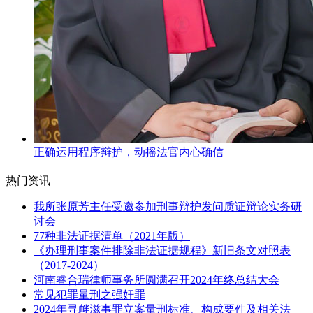
正确运用程序辩护，动摇法官内心确信
热门资讯
我所张原芳主任受邀参加刑事辩护发问质证辩论实务研
讨会
77种非法证据清单（2021年版）
《办理刑事案件排除非法证据规程》新旧条文对照表
（2017-2024）
河南睿合瑞律师事务所圆满召开2024年终总结大会
常见犯罪量刑之强奸罪
2024年寻衅滋事罪立案量刑标准、构成要件及相关法