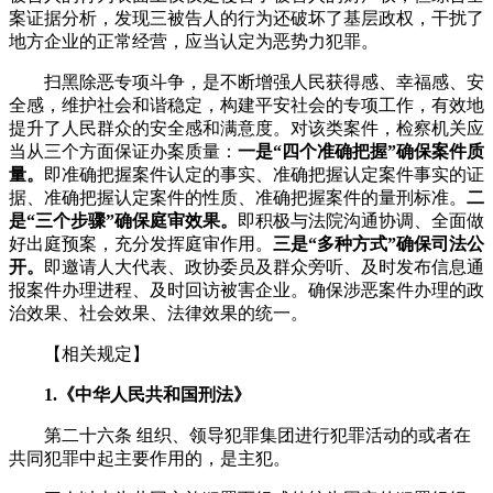
案证据分析，发现三被告人的行为还破坏了基层政权，干扰了
地方企业的正常经营，应当认定为恶势力犯罪。
扫黑除恶专项斗争，是不断增强人民获得感、幸福感、安
全感，维护社会和谐稳定，构建平安社会的专项工作，有效地
提升了人民群众的安全感和满意度。对该类案件，检察机关应
当从三个方面保证办案质量：
一是“四个准确把握”确保案件质
量。
即准确把握案件认定的事实、准确把握认定案件事实的证
据、准确把握认定案件的性质、准确把握案件的量刑标准。
二
是“三个步骤”确保庭审效果。
即积极与法院沟通协调、全面做
好出庭预案，充分发挥庭审作用。
三是“多种方式”确保司法公
开。
即邀请人大代表、政协委员及群众旁听、及时发布信息通
报案件办理进程、及时回访被害企业。确保涉恶案件办理的政
治效果、社会效果、法律效果的统一。
【相关规定】
1.《中华人民共和国刑法》
第二十六条 组织、领导犯罪集团进行犯罪活动的或者在
共同犯罪中起主要作用的，是主犯。