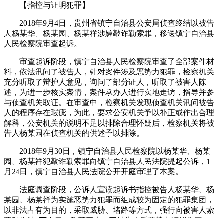
【指控与证明犯罪】
2018年9月4日，贵州省镇宁自治县公安局侦查终结以被告
人杨某华、杨某园、杨某祥涉嫌敲诈勒索罪，移送镇宁自治县
人民检察院审查起诉。
审查起诉阶段，镇宁自治县人民检察院审查了全部案件材
料，依法讯问了被告人，针对案件涉及恶势力犯罪，检察机关
充分听取了辩护人意见，询问了部分证人，听取了被害人陈
述，为进一步核实案情，案件承办人进行实地走访，指导并参
与侦查机关取证。在审查中，检察机关发现侦查机关讯问被告
人的程序存在瑕疵，为此，要求公安机关予以补正或作出合理
解释，公安机关的说明不足以排除合理怀疑后，检察机关将被
告人杨某园在侦查机关的供述予以排除。
2018年9月30日，镇宁自治县人民检察院以杨某华、杨某
园、杨某祥犯敲诈勒索罪向镇宁自治县人民法院提起公诉，1
月24日，镇宁自治县人民法院公开开庭审理了本案。
法庭调查阶段，公诉人宣读起诉书指控被告人杨某华、杨
某园、杨某祥为实施恶势力犯罪而组成较为固定的犯罪集团，
以非法占有为目的，采取威胁、堵路等方式，强行向被害人索