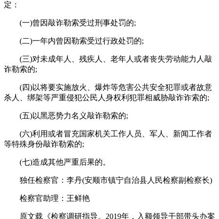
定：
(一)曾因敲诈勒索受过刑事处罚的;
(二)一年内曾因勒索受过行政处罚的;
(三)对未成年人、残疾人、老年人或者丧失劳动能力人敲
诈勒索的;
(四)以将要实施放火、爆炸等危害公共安全犯罪或者故意
杀人、绑架等严重侵犯公民人身权利犯罪相威胁敲诈诈索的;
(五)以黑恶势力名义敲诈勒索的;
(六)利用或者冒充国家机关工作人员、军人、新闻工作者
等特殊身份敲诈勒索的;
(七)造成其他严重后果的。
独任检察官：李丹(安顺市镇宁自治县人民检察副检察长)
检察官助理：王鲜艳
原文载《检察调研指导。2019年，入额领导干部带头办案