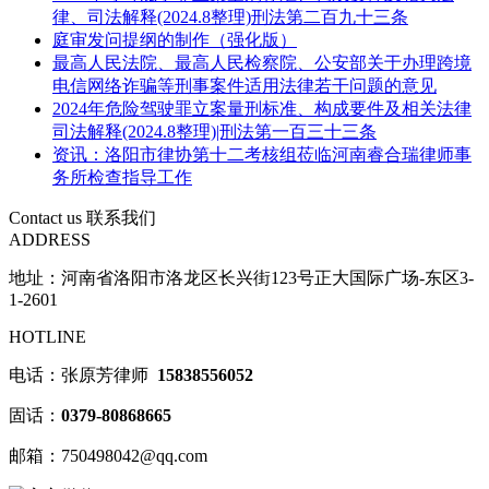
律、司法解释(2024.8整理)刑法第二百九十三条
庭审发问提纲的制作（强化版）
最高人民法院、最高人民检察院、公安部关于办理跨境
电信网络诈骗等刑事案件适用法律若干问题的意见
2024年危险驾驶罪立案量刑标准、构成要件及相关法律
司法解释(2024.8整理)|刑法第一百三十三条
资讯：洛阳市律协第十二考核组莅临河南睿合瑞律师事
务所检查指导工作
Contact us
联系我们
ADDRESS
地址：河南省洛阳市洛龙区长兴街123号正大国际广场-东区3-
1-2601
HOTLINE
电话：张原芳律师
15838556052
固话：
0379-80868665
邮箱：750498042@qq.com