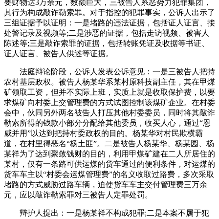
要财物达3万余元，数额巨大，三被告人系恶势力犯罪集团，
其行为构成敲诈勒索罪。对于指控的犯罪事实，公诉人出示了
三组证据予以证明：一是堵路的违法证据，包括证人证言、接
处警记录及视频等;二是涉恶的证据，包括走访视频、被害人
陈述等;三是敲诈索罪的证据，包括转账凭证及收据等书证、
证人证言、被告人供述等证据。
法庭辩论阶段，公诉人发表公诉意见：一是三被告人把持
农村基层政权。被告人杨某华系某村原科技副主任，其在甲煤
矿领取工资，但并不实际上班，实质上就是收取保护费，以要
求煤矿向村委上交管理费的方式试图控制该煤矿企业。在村委
会中，伙同另外两名被告人打压其他村委委员，同时将其敲诈
勒索所得的钱款小部分分配给其他委员，收买人心，通过“恩
威并用”以达到把持村委政权的目的。杨某华对村民欺横霸
道，在村里得恶名“杨土匪”。二是被告人杨某华、杨某园、杨
某祥为了达到聚敛钱财的目的，利用甲煤矿建在二人所居住的
某村，仅有一条路可供运煤的货车通过的便利条件，对运煤的
货车车主以“村委会运煤管理费”的名义收取过路费，多次采取
堵路的方式威胁过路车辆，迫使货车车主交付管理费三万余
元，应以敲诈勒索罪对三被告人定罪处罚。
辩护人提出：一是杨某祥不构成犯罪;二是本案不属于犯