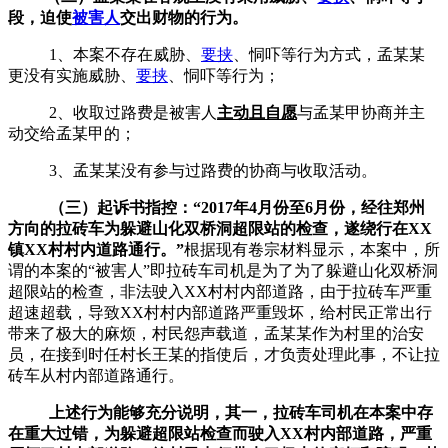
段，迫使
被害人
交出财物的行为。
1、本案不存在威胁、
要挟
、恫吓等行为方式，孟某某
更没有实施威胁、
要挟
、恫吓等行为；
2、收取过路费是被害人
主动且自愿
与孟某甲协商并主
动交给孟某甲的；
3、孟某某没有参与过路费的协商与收取活动。
（
三
）
起诉书指控：
“2017年4月份至6月份，经往郑州
方向的拉砖车为躲避山化双桥洞超限站的检查，遂绕行在XX
镇XX村村内道路通行。”
根据现有卷宗材料显示，本案中，所
谓的本案的
“被害人”即拉砖车司机是为了为了躲避山化双桥洞
超限站的检查，非法驶入XX村村内部道路，由于拉砖车严重
超速超载，导致XX村村内部道路严重毁坏，给村民正常出行
带来了极大的麻烦，村民怨声载道，孟某某作为村里的治安
员，在接到时任村长王某的指使后，才负责处理此事，不让拉
砖车从村内部道路通行。
上述行为能够充分说明，其一，拉砖车司机在本案中存
在重大过错，为躲避超限站检查而驶入
XX村内部道路，严重