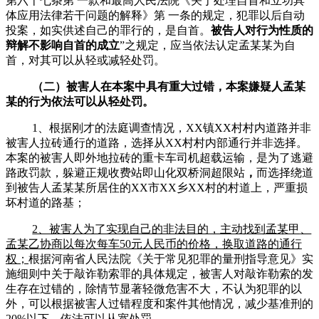
第六十七条第 一款和最高人民法院《关于处理自首和立功具
体应用法律若干问题的解释》第 一条的规定，犯罪以后自动
投案，如实供述自己的罪行的，是自首。
被告人对行为性质的
辩解不影响自首的成立
”之规定，应当依法认定孟某某为自
首，对其可以从轻或减轻处罚。
（
二
）
被害人在本案中具有重大过错，本案嫌疑人
孟某
某
的行为依法可以从轻处罚。
1、
根据刚才的法庭调查情况，
XX镇XX村村内道路并非
被害人拉砖通行的道路，选择从XX村村内部通行并非选择。
本案的被害人即外地拉砖的重卡车司机超载运输，是为了逃避
路政罚款，躲避正规收费站即山化双桥洞超限站
，
而选择绕道
到被告人孟某某所居住的XX市XX乡XX村的村道上，严重损
坏村道的路基；
2、被害人为了实现自己的非法目的，主动找到
孟某甲
、
孟某乙
协商以每次每车
50元人民币的价格，换取道路的通行
权；
根据河南省人民法院《关于常见犯罪的量刑指导意见》实
施细则中关于敲诈勒索罪的具体规定，
被害人对敲诈勒索的发
生存在过错的，除情节显著轻微危害不大，不认为犯罪的以
外，可以根据被害人过错程度和案件其他情况，减少基准刑的
20%以下，依法可以从宽处罚。