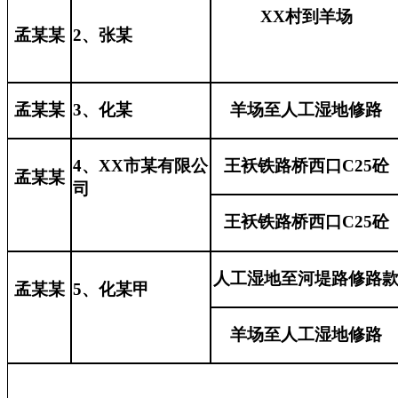
XX村
到羊场
孟某某
2、张
某
孟某某
3、化
某
羊场至人工湿地修路
4、XX市
某
有限公
王袄铁路桥西口C25砼
孟某某
司
王袄铁路桥西口C25砼
人工湿地至河堤路修路
孟某某
5、化
某甲
羊场至人工湿地修路