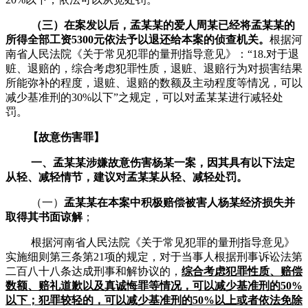
（
三
）
在案发以后，孟某某的爱人周某已经将孟某某的
所得全部工资
5300元依法予以退还给本案的侦查机关。
根据河
南省人民法院《关于常见犯罪的量刑指导意见》
：
“18.对于退
赃、退赔的，综合考虑犯罪性质，退赃、退赔行为对损害结果
所能弥补的程度，退赃、退赔的数额及主动程度等情况，可以
减少基准刑的30%以下”之规定，可以对孟某某进行减轻处
罚。
【
故意伤害罪
】
一、
孟某某
涉嫌故意伤害
杨某
一案，因其具有以下法定
从轻、减轻情节
，
建议对
孟某某
从轻、减轻处罚。
（一）
孟某某
在本案中积极赔偿被害人
杨某
经济损失并
取得其书面谅解
；
根据河南省人民法院《关于常见犯罪的量刑指导意见》
实施细则第三条第
21项的规定，对于当事人根据刑事诉讼法第
二百八十八条达成刑事和解协议的，
综合考虑犯罪性质、赔偿
数额、赔礼道歉以及真诚悔罪等情况，可以减少基准刑的
50%
以下；犯罪较轻的，可以减少基准刑的50%以上或者依法免除