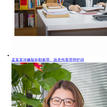
孟某某涉嫌敲诈勒索罪、故意伤害罪辩护词