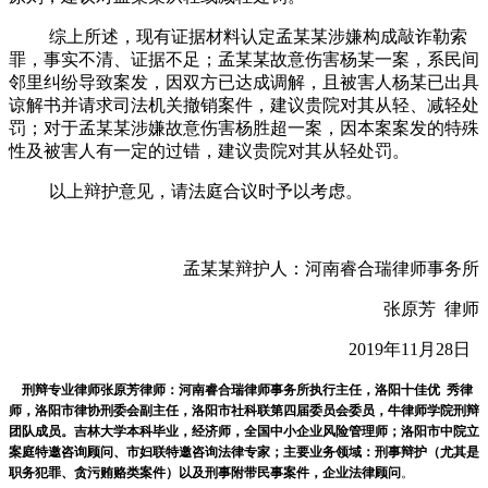
综上所述，现有证据材料认定孟某某涉嫌构成敲诈勒索
罪，事实不清、证据不足；孟某某故意伤害杨某一案，系民间
邻里纠纷导致案发，因双方已达成调解，且被害人杨某已出具
谅解书并请求司法机关撤销案件，建议贵院对其从轻、减轻处
罚；对于孟某某涉嫌故意伤害杨胜超一案，因本案案发的特殊
性及被害人有一定的过错，建议贵院对其从轻处罚。
以上辩护意见，请法庭合议时予以考虑。
孟某某辩护人：河南睿合瑞律师事务所
张原芳
律师
2019年11月28日
刑辩专业律师张原芳律师：河南睿合瑞律师事务所执行主任，洛阳十佳优 秀律
师，洛阳市律协刑委会副主任，洛阳市社科联第四届委员会委员，牛律师学院刑辩
团队成员。吉林大学本科毕业，经济师，全国中小企业风险管理师；洛阳市中院立
案庭特邀咨询顾问、市妇联特邀咨询法律专家；主要业务领域：刑事辩护（尤其是
职务犯罪、贪污贿赂类案件）以及刑事附带民事案件，企业法律顾问
。