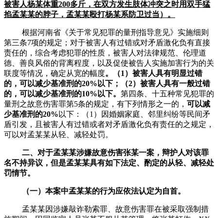
被害人
杨某
体重
200多斤，在双方发生肢体冲突之时用双手猛
掐
孟某某
的脖子，
孟某某
殴打
杨某
系防卫过当）
。
根据河南省《关于常见犯罪的量刑指导意见》实施细则
第三条7项的规定；对于被害人有过错或对矛盾激化负有直接
责任的，综合考虑犯罪的性质，被害人对法律规范、伦理道
德、善良风俗的背离程度，以及促使被告人实施加害行为的关
联度等情况，确定从宽的幅度
。（
1）被害人具有明显过错
的，可以减少基准刑的20%以下；（2）被害人具有一般过错
的，可以减少基准刑的10%以下。
第四条、十五种常见犯罪的
量刑之故意伤害罪第5条的规定，有下列情形之一的，
可以减
少基准刑的
20%
以下：（
1）因婚姻家庭、邻里纠纷等民间矛
盾引发，且被害人有过错或者对矛盾激化负有责任的之规定，
可以对孟某某从轻、减轻处罚。
二、对于孟某某涉嫌故意伤害张某一案，辩护人对该罪
名不持异议，但是孟某某具有如下法定、酌定的从轻、减轻处
罚情节。
（一）本案中孟某某的行为应依法认定为自首。
孟某某因涉嫌敲诈勒索罪、故意伤害罪在被采取强制措