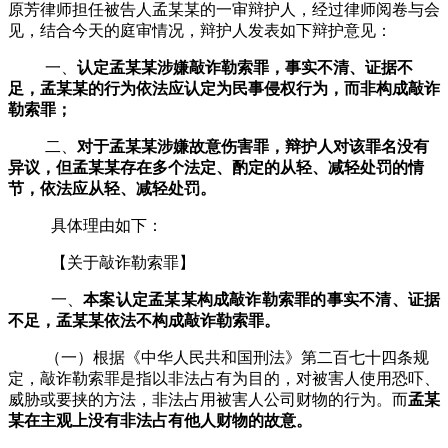
原芳律师担任被告人孟某某的一审辩护人，经过律师阅卷与会
见，结合今天的庭审情况，辩护人发表如下辩护意见：
一、
认定孟某某涉嫌敲诈勒索罪
，
事实不清、证据不
足，孟某某的行为依法应认定为民事侵权行为，而非构成敲诈
勒索罪；
二、
对于孟某某涉嫌故意伤害罪，辩护人对该罪名没有
异议，但孟某某存在
多个
法定、酌定的从轻、减轻处罚的情
节
，依法应从轻、减轻处罚
。
具体理由如下：
【关于敲诈勒索罪】
一、
本案认定孟某某构成敲诈勒索罪的事实不清、证据
不足，孟某某依法不构成敲诈勒索罪。
（一）根据《中华人民共和国刑法》第二百七十四条规
定，敲诈勒索罪是指以非法占有为目的，对被害人使用恐吓、
威胁或要挟的方法，非法占用被害人公司财物的行为。而
孟某
某
在主观上没有非法占有他人财物的故意。