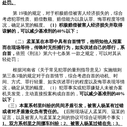
处罚
。
第
19项的规定，对于积极赔偿被害人经济损失的，综合
考虑犯罪性质、赔偿数额、赔偿能力以及认罪、悔罪程度等情
况，确定从宽的幅度。
（
1）积极赔偿被害人经济损失并取得
谅解的，可以减少基准刑的40%以下；
（二）
孟某某
在本罪中具有自首情节，他明知他人报案
而在现场等待，传唤时无拒捕行为，如实供述自己的罪行，系
自首，
依照《刑法》第六十七条第 一款之规定，可以对其从
轻处罚；
根据河南省《关于常见犯罪的量刑指导意见》实施细则
第三条3项的规定
对于自首情节，综合考虑自首的动机、时
间、方式、罪行轻重、如实供述罪行的程度以及悔罪表现等情
况，确定从宽的幅度。（
1）犯罪事实或犯罪嫌疑人未被办案
机关发觉，主动直接投案构成自首的，
可以减少基准刑的
40%
以下；
（三）
本案系邻里纠纷的民间矛盾引发，被害人
杨某
有过错
或者对矛盾激化负有责任的。（
后附现场证人孟某丙、寇某的
证言，以及被害人与孟某某之间的协议可综合证明两个事实：
1、双方系邻里之间挪车纠纷；2、
被害人
杨某
过错在先；
3、