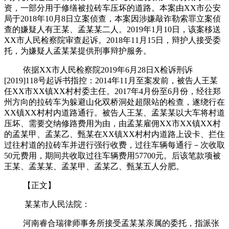
资，一部分用于修缮被拉砖车压坏的道路。本案由XX市公安
局于2018年10月8日立案侦查，本案因涉嫌敲诈勒索罪立案侦
查的嫌疑人有王某、孟某某二人。2019年1月10日，该案移送
XX市人民检察院审查起诉。2018年11月15日，辩护人接受委
托，为嫌疑人孟某某提供刑事辩护服务。
依据XX市人民检察院
2019年6月28日X检诉刑诉
[2019]118号起诉书指控：2014年11月至案发前，被告人王某
任XX市XX镇XX村村委主任。2017年4月份至6月份，经往郑
州方向的拉砖车为躲避山化双桥洞处超限站的检查，遂绕行在
XX镇XX村村内道路通行。被告人王某、孟某某以大车将村道
压坏、需要交纳修路费用为由，由孟某雇佣XX市XX镇XX村
的孟某甲、孟某乙、甄某在XX镇XX村村内道路上设卡、拦住
过往村道的拉砖车并进行强行收费，过往车辆每通行－次收取
50元费用，期间共收取过往车辆费用57700元。后该笔款项被
王某、孟某某、孟某甲、孟某乙、甄某五人分肥。
【正文】
某某市人民法院：
河南睿合瑞律师事务所接受孟某某亲属的委托，指派张