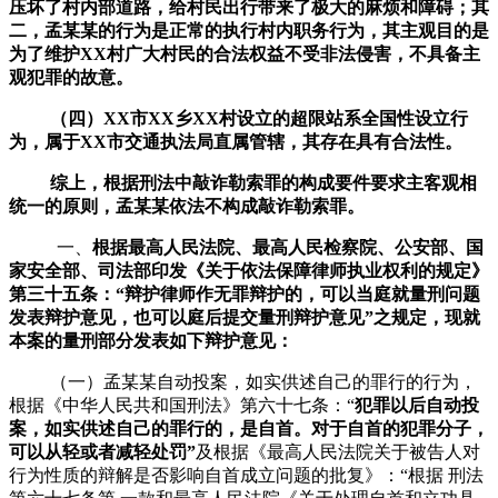
压坏了村内部道路，给村民出行带来了极大的麻烦和障碍；其
二，孟某某的行为是正常的执行村内职务行为，其主观目的是
为了维护XX村广大村民的合法权益不受非法侵
害
，不具备主
观犯罪的故意。
（四）XX
市
XX乡XX村
设立的超限站系全国性设立行
为，属于XX市交通执法局直属管辖，其存在具有合法性。
综上，根据刑法中敲诈勒索罪的构成要件要求主客观相
统一的原则，孟某某依法不构成敲诈勒索罪。
一、
根据最
高人民法院、最高人民检察院、公安部、国
家安全部、司法部印发《关于依法保障律师执业权利的规定》
第三十五条：
“辩护律师作无罪辩护的，可以当庭就量刑问题
发表辩护意见，也可以庭后提交量刑辩护意见”之规定，现就
本案的量刑部分发表如下辩护意见：
（一）孟某某自动投案，如实供述自己的罪行
的行为，
根据《中华人民共和国刑法》第六十七条：
“
犯罪以后自动投
案，如实供述自己的罪行的，是自首。对于自首的犯罪分子，
可以从轻或者减轻处罚
”
及根据《最高人民法院关于被告人对
行为性质的辩解是否影响自首成立问题的批复》：
“根据 刑法