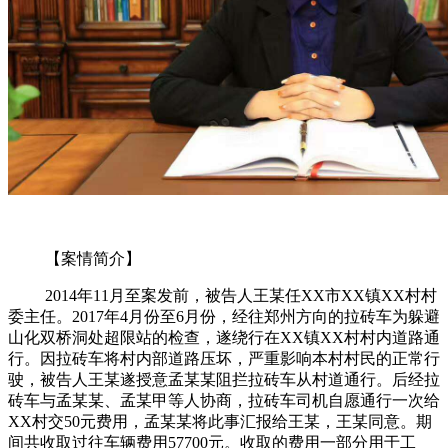
【案情简介】
2014年11月至案发前，被告人王某任XX市XX镇XX村村
委主任。2017年4月份至6月份，经往郑州方向的拉砖车为躲避
山化双桥洞处超限站的检查，遂绕行在XX镇XX村村内道路通
行。因拉砖车将村内部道路压坏，严重影响本村村民的正常行
驶，被告人王某遂授意孟某某阻拦拉砖车从村道通行。后经拉
砖车与孟某某、孟某甲等人协商，拉砖车司机自愿通行一次给
XX村交50元费用，孟某某将此事汇报给王某，王某同意。期
间共收取过往车辆费用57700元。收取的费用一部分用于工