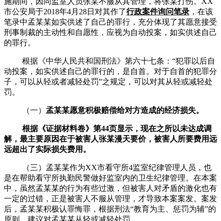
施期间，因同监室人员张某不服从其管理，将张某打伤。XX
市公安局于
2018年4月28日对其作了
行政案件询问笔录
，在该
笔录中孟某某如实供述了自己的罪行，充分体现了其愿意接受
刑事制裁的主动性和自愿性，应视为自动投案，如实供述自己
的罪行。
根据《中华人民共和国刑法》第六十七条：
“犯罪以后自
动投案，如实供述自己的罪行的，是自首。对于自首的犯罪分
子，可以从轻或者减轻处罚”之规定，可以对其从轻或减轻处
罚。
（一）
孟某某愿意积极赔偿给对方造成的经济损失。
根据《证据材料卷》第
44页显示，现在之所以未达成调
解，最主要原因在于被害人张某漫天要价，被害人所要费用远
远超出了实际损失费用。
（三）孟某某作为XX市看守所
4监室纪律管理人员，也
是在帮助看守所执勤民警做好监室内的卫生纪律管理。在本案
中，虽然孟某某的行为有些过激，但被害人对矛盾的激化也有
一定的过错，正是被害人不服从管理，才导致本案案发。案发
后，孟某某积极认罪悔罪，根据刑法“教育为主、惩罚为辅”的
原则，建议对孟某某从轻或减轻处罚。