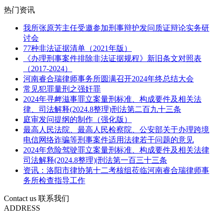
热门资讯
我所张原芳主任受邀参加刑事辩护发问质证辩论实务研
讨会
77种非法证据清单（2021年版）
《办理刑事案件排除非法证据规程》新旧条文对照表
（2017-2024）
河南睿合瑞律师事务所圆满召开2024年终总结大会
常见犯罪量刑之强奸罪
2024年寻衅滋事罪立案量刑标准、构成要件及相关法
律、司法解释(2024.8整理)刑法第二百九十三条
庭审发问提纲的制作（强化版）
最高人民法院、最高人民检察院、公安部关于办理跨境
电信网络诈骗等刑事案件适用法律若干问题的意见
2024年危险驾驶罪立案量刑标准、构成要件及相关法律
司法解释(2024.8整理)|刑法第一百三十三条
资讯：洛阳市律协第十二考核组莅临河南睿合瑞律师事
务所检查指导工作
Contact us
联系我们
ADDRESS