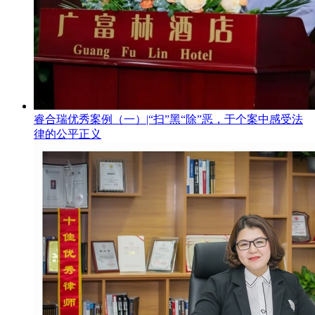
睿合瑞优秀案例（一）|“扫”黑“除”恶，于个案中感受法
律的公平正义