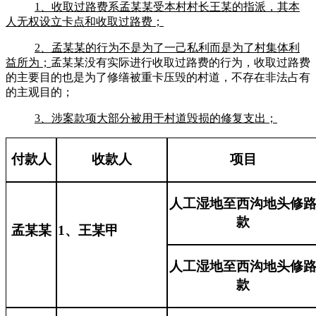
1、收取过路费系
孟某某
受本村村长
王某
的指派，其本
人无权设立卡点和收取过路费；
2、
孟某某
的行为不是为了一己私利而是为了村集体利
益所为；
孟某某没有实际进行收取过路费的行为，收取过路费
的主要目的也是为了修缮被重卡压毁的村道，不存在非法占有
的主观目的；
3、涉案款项大部分被用于村道毁损的修复支出；
付款人
收款人
项目
人工湿地至西沟地头修
款
孟某某
1、王
某甲
人工湿地至西沟地头修
款