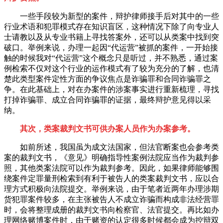
一些手段较为新型的案件，辩护律师接手后对其中的一些
行业术语和犯罪模式存在知识盲区，这种情况下除了向专业人
士请教以及从专业书籍上寻找答案外，还可以从类案中找到突
破口。举例来说，办理一起因“代运营”被抓的案件，一开始接
触的时候我对“代运营”这个概念只是听过，并不熟悉，通过案
例检索不仅对这个行业的运作模式有了较为充分的了解，也清
楚此类型案件定性方面的争议焦点是诈骗罪和合同诈骗罪之
争。在此基础上，对在办案件的涉案事实进行重新梳理，寻找
打掉诈骗罪、成立合同诈骗罪的证据，
最
终辩护意见得以采
纳。
其次，类案裁判文书可供办案人员作为办案参考。
如前所述，我国虽为成文法国家，但法官断案也会参考类
案的裁判文书，《意见》明确指导性案例法院应当作为裁判参
照，其他类案法院可以作为裁判参考。因此，如果律师能够围
绕案件定罪量刑检索到有利于被告人的类案裁判文书，应以合
理方式积极向法院提交。举例来说，由于笔者近两年办理涉期
货犯罪案件较多，在主张被告人不成立诈骗而构成非法经营罪
时，会将整理成册的裁判文书向检察官、法官提交。再比如办
理网络赌博案件时，由于赌资的认定很多时候都会成为控辩双