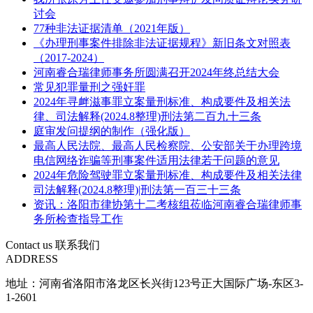
讨会
77种非法证据清单（2021年版）
《办理刑事案件排除非法证据规程》新旧条文对照表
（2017-2024）
河南睿合瑞律师事务所圆满召开2024年终总结大会
常见犯罪量刑之强奸罪
2024年寻衅滋事罪立案量刑标准、构成要件及相关法
律、司法解释(2024.8整理)刑法第二百九十三条
庭审发问提纲的制作（强化版）
最高人民法院、最高人民检察院、公安部关于办理跨境
电信网络诈骗等刑事案件适用法律若干问题的意见
2024年危险驾驶罪立案量刑标准、构成要件及相关法律
司法解释(2024.8整理)|刑法第一百三十三条
资讯：洛阳市律协第十二考核组莅临河南睿合瑞律师事
务所检查指导工作
Contact us
联系我们
ADDRESS
地址：河南省洛阳市洛龙区长兴街123号正大国际广场-东区3-
1-2601