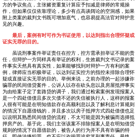
方的争议焦点，主张赌资重复计算应予扣减是律师的常规操
作，但如果仅仅依靠理论，多少有点高谈阔论的空洞感，如果
附上类案的裁判文书既可增加底气，也容易提高法官对辩护意
见的兴趣。
最
后，案例有时可作为书证使用，以达到指出合理怀疑或
证实无罪的目的。
虽说刑事案件举证责任在控方，控方需承担举证不能的责
任，但辩护一方同样具有举证的权利，生效裁判文书记录的案
件事实天然具有真实性，如果能够找到对辩护一方有利的案
例，律师应当积极举证，以达到证实控方的指控未排除合理怀
疑或直接证实无罪的目的。举例来说，之前办理的一起涉嫌诈
骗罪的民间借贷案件，公诉人以存在砍头息以及房屋抵押事实
为由给案子定了套路贷的调子，我们通过检索案例发现报案人
是一个四处借债且多次欠债不还的失信被执行人，这样的报案
人很有可能是在明知借款存在高额利息以及了解利息计算规则
的情况下自愿借钱的，并且多次以房子抵押方式四处借债也足
以说明其熟悉民间借贷的流程，不太可能是因为被骗而选择抵
押房产的。基于此，我们主张该案不排除报案人是在明知借贷
规则的情况下自愿借款的，被告人的行为并不具有诈骗的特
征，即使涉嫌犯罪，也不应以诈骗罪追究其刑事责任。
最
终，