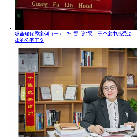
睿合瑞优秀案例（一）|“扫”黑“除”恶，于个案中感受法
律的公平正义