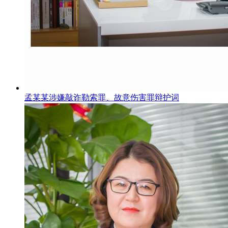
孟某某涉嫌敲诈勒索罪、故意伤害罪辩护词