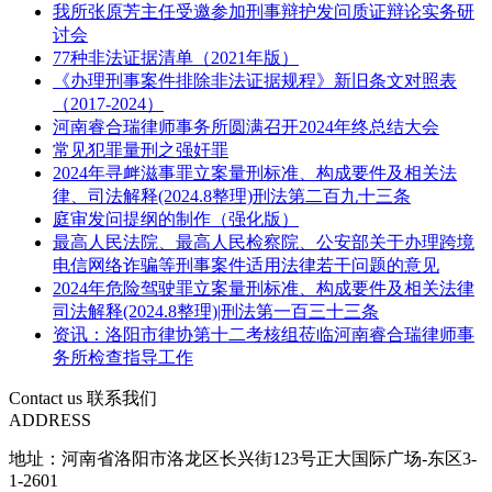
我所张原芳主任受邀参加刑事辩护发问质证辩论实务研
讨会
77种非法证据清单（2021年版）
《办理刑事案件排除非法证据规程》新旧条文对照表
（2017-2024）
河南睿合瑞律师事务所圆满召开2024年终总结大会
常见犯罪量刑之强奸罪
2024年寻衅滋事罪立案量刑标准、构成要件及相关法
律、司法解释(2024.8整理)刑法第二百九十三条
庭审发问提纲的制作（强化版）
最高人民法院、最高人民检察院、公安部关于办理跨境
电信网络诈骗等刑事案件适用法律若干问题的意见
2024年危险驾驶罪立案量刑标准、构成要件及相关法律
司法解释(2024.8整理)|刑法第一百三十三条
资讯：洛阳市律协第十二考核组莅临河南睿合瑞律师事
务所检查指导工作
Contact us
联系我们
ADDRESS
地址：河南省洛阳市洛龙区长兴街123号正大国际广场-东区3-
1-2601