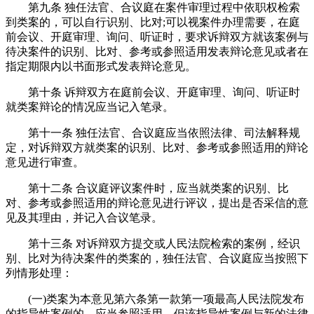
第九条 独任法官、合议庭在案件审理过程中依职权检索
到类案的，可以自行识别、比对;可以视案件办理需要，在庭
前会议、开庭审理、询问、听证时，要求诉辩双方就该案例与
待决案件的识别、比对、参考或参照适用发表辩论意见或者在
指定期限内以书面形式发表辩论意见。
第十条 诉辩双方在庭前会议、开庭审理、询问、听证时
就类案辩论的情况应当记入笔录。
第十一条 独任法官、合议庭应当依照法律、司法解释规
定，对诉辩双方就类案的识别、比对、参考或参照适用的辩论
意见进行审查。
第十二条 合议庭评议案件时，应当就类案的识别、比
对、参考或参照适用的辩论意见进行评议，提出是否采信的意
见及其理由，并记入合议笔录。
第十三条 对诉辩双方提交或人民法院检索的案例，经识
别、比对为待决案件的类案的，独任法官、合议庭应当按照下
列情形处理：
(一)类案为本意见第六条第一款第一项最高人民法院发布
的指导性案例的，应当参照适用，但该指导性案例与新的法律