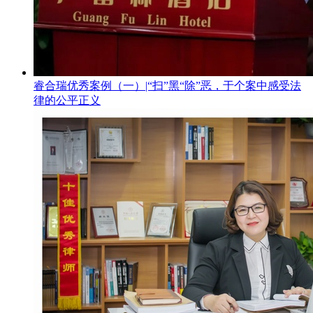
睿合瑞优秀案例（一）|“扫”黑“除”恶，于个案中感受法
律的公平正义