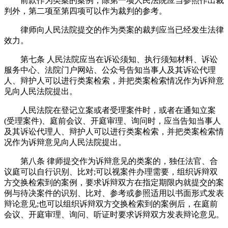
前款作为类案的案例，除第一项人民法院应当参照作出裁
判外，第二项至第四项可以作为裁判的参考。
律师向人民法院提交的作为类案的裁判应当已经发生法律
效力。
第七条 人民法院应当在诉讼须知、执行须知材料、诉讼
服务中心、法院门户网站、公众号告知当事人及其诉讼代理
人、辩护人可以进行类案检索，并把类案检索情况作为诉辩意
见向人民法院提出。
人民法院在登记立案或者受理案件时，或者在通知立案
(受理案件)、庭前会议、开庭审理、询问时，应当告知当事人
及其诉讼代理人、辩护人可以进行类案检索，并把类案检索情
况作为诉辩意见向人民法院提出。
第八条 律师提交作为诉辩意见的类案的，独任法官、合
议庭可以自行识别、比对;可以视案件办理需要，组织诉辩双
方交换检索到的案例，要求诉辩双方在指定期限内就提交的案
例与待决案件的识别、比对、参考或参照适用以书面形式发表
辩论意见;也可以组织诉辩双方交换检索到的案例后，在庭前
会议、开庭审理、询问、听证时要求诉辩双方发表辩论意见。