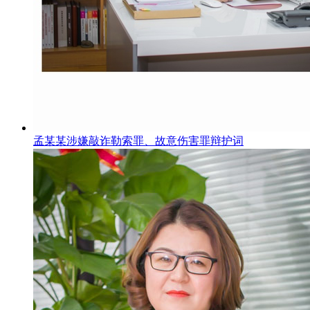
孟某某涉嫌敲诈勒索罪、故意伤害罪辩护词