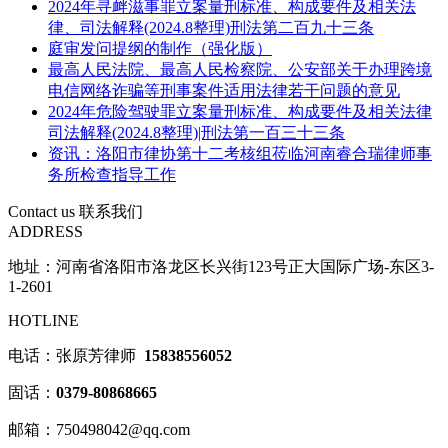
2024年寻衅滋事罪立案量刑标准、构成要件及相关法
律、司法解释(2024.8整理)刑法第二百九十三条
庭审发问提纲的制作（强化版）
最高人民法院、最高人民检察院、公安部关于办理跨境
电信网络诈骗等刑事案件适用法律若干问题的意见
2024年危险驾驶罪立案量刑标准、构成要件及相关法律
司法解释(2024.8整理)|刑法第一百三十三条
资讯：洛阳市律协第十二考核组莅临河南睿合瑞律师事
务所检查指导工作
Contact us
联系我们
ADDRESS
地址：河南省洛阳市洛龙区长兴街123号正大国际广场-东区3-
1-2601
HOTLINE
电话：张原芳律师
15838556052
固话：
0379-80868665
邮箱：750498042@qq.com