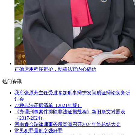
正确运用程序辩护，动摇法官内心确信
热门资讯
我所张原芳主任受邀参加刑事辩护发问质证辩论实务研
讨会
77种非法证据清单（2021年版）
《办理刑事案件排除非法证据规程》新旧条文对照表
（2017-2024）
河南睿合瑞律师事务所圆满召开2024年终总结大会
常见犯罪量刑之强奸罪