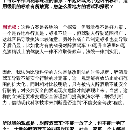
了可以不作为犯罪处理的情形，不起诉或免予起诉的标准、适
用缓刑的标准有所放宽，您怎么看地方的尝试和探索？
周光权：
这种方案是各地的一个探索，但我觉得不是好方案，
一个是各地各行其是，标准不统一，但驾驶人行驶范围很广，
这就容易导致执法比较随意。另外各省自己制定标准也会导致
矛盾凸显，比如北方有的省份对醉酒驾车100毫升血液里80毫
克酒精以上的驾驶人一律不准取保候审，法院一律判实刑。
因此，我认为比较科学的方法是修改刑法的时候规定，醉酒后
驾车导致不能安全行驶的才定罪，这一规定能有效防止处罚范
围的扩大化，同时相对比较明确，只有被告人醉酒后不能安全
行驶的，对公共安全的紧迫现实危险才能表现出来，当然，这
样的立法还要求交通安全管理部门提高执法水平，增强判断
力，借助现代科学技术来判断是否达到“不能安全驾驶”程度。
所以我的观点是，对醉酒驾车“不能一放了之，也不能一判了
之”，大量的醉酒驾车的罪犯对国家、社会、家庭、个人都是