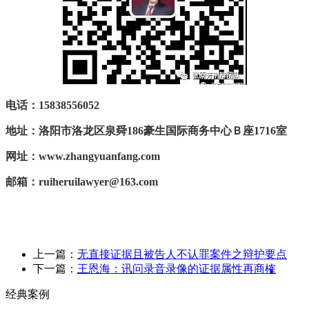
电话：15838556052
地址：
洛阳市洛龙区泉舜
186
豪生国际商务中心Ｂ座
1716
室
网址：
www.zhangyuanfang.com
邮箱：
ruiheruilawyer@163.com
上一篇：
无直接证据且被告人不认罪案件之辩护要点
下一篇：
王恩海：讯问录音录像的证据属性再商榷​
经典案例