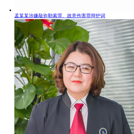
孟某某涉嫌敲诈勒索罪、故意伤害罪辩护词