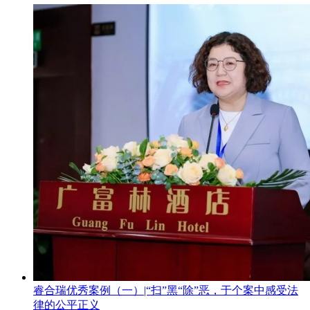
睿合瑞优秀案例（一）|“扫”黑“除”恶，于个案中感受法
律的公平正义