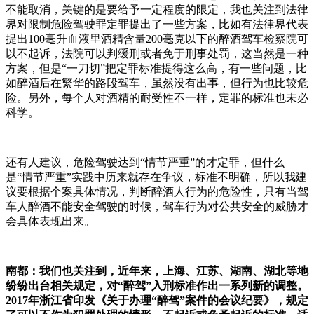
不能取消，关键的是要给予一定程度的限定，我也关注到法律
界对限制危险驾驶罪定罪提出了一些方案，比如有法律界代表
提出100毫升血液里酒精含量200毫克以下的醉酒驾车检察院可
以不起诉，法院可以判缓刑或者免于刑事处罚，这当然是一种
方案，但是“一刀切”把定罪标准提得这么高，有一些问题，比
如醉酒后在繁华的路段驾车，虽然没有出事，但行为也比较危
险。另外，每个人对酒精的耐受性不一样，定罪的标准也未必
科学。
还有人建议，危险驾驶达到“情节严重”的才定罪，但什么
是“情节严重”实践中历来就存在争议，标准不明确，所以我建
议要根据个案具体情况，判断醉酒人行为的危险性，只有当驾
车人醉酒不能安全驾驶的时候，驾车行为对公共安全的威胁才
会具体表现出来。
南都：我们也关注到，近年来，上海、江苏、湖南、湖北等地
纷纷出台相关规定，对“醉驾”入刑标准作出一系列新的调整。
2017年浙江省印发《关于办理“醉驾”案件的会议纪要》，规定