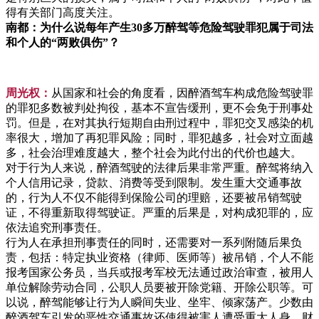
得有关部门高度关注。
南都：为什么说每年产生30多万醉驾等危险驾驶罪犯属于司法
和个人的“两败俱伤”？
周光权：
从国家和社会的角度看，因醉酒驾车构成危险驾驶罪
的罪犯多数被判处拘役，基本不宣告缓刑，更不会免于刑事处
罚。但是，在对其执行短期自由刑过程中，罪犯交叉感染的机
率很大，增加了再犯罪风险；同时，罪犯越多，社会对立面越
多，社会治理难度越大，整个社会为此付出的代价也越大。
对于行为人来说，醉酒驾驶的法律后果非常严重。醉驾将纳入
个人信用记录，贷款、消费等受到限制。发生重大交通事故
的，行为人不仅不能得到保险公司的理赔，还要被吊销驾驶
证，不得重新取得驾驶证。严重的后果是，对构成犯罪的，应
依法追究刑事责任。
行为人在承担刑事责任的同时，还需要对一系列附随后果负
责，包括：特定执业资格（律师、医师等）被吊销，个人不能
报考国家公务员，当兵或报考军校无法通过政治审查，被用人
单位解除劳动合同，公职人员要被开除党籍、开除公职等。可
以说，醉驾能够让行为人瞬间失业、坐牢、倾家荡产。少数由
醉酒驾车引发的恶性交通事故还使得被害人遭受重大人身、财