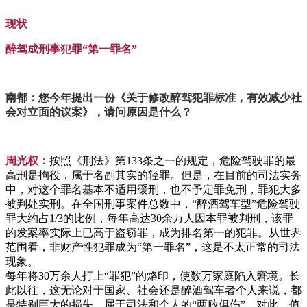
现状
醉驾成刑事犯罪“第一罪名”
南都：您今年提出一份《关于修改醉驾犯罪标准，有效减少社
会对立面的议案》，请问原因是什么？
周光权：
按照《刑法》第133条之一的规定，危险驾驶罪的最
高刑是拘役，属于名副其实的轻罪。但是，在目前的司法实务
中，对这个罪名基本不适用缓刑，也不予定罪免刑，罪犯大多
被判处实刑。在全国刑事案件总数中，“醉酒驾车型”危险驾驶
罪大约占1/3的比例，每年高达30余万人因本罪被判刑，该罪
的发案率实际上已高于盗窃罪，成为排名第一的犯罪。从世界
范围看，非财产性犯罪成为“第一罪名”，这是不太正常的司法
现象。
每年将30万余人打上“罪犯”的烙印，使数万家庭陷入窘境。长
此以往，这无论对于国家、社会还是醉酒驾车者个人来说，都
是特别巨大的损失，属于司法和个人的“两败俱伤”，对此，值