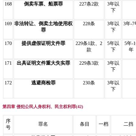
168
倒卖车票、船票罪
227条2款
3年以
下
169
非法转让、倒卖土地使用权
228条
3年以
3年-7
罪
下
170
提供虚假证明文件罪
229条1款、2
5年以
5年-1
款
下
年
171
出具证明文件重大失实罪
229条3款
3年以
下
172
逃避商检罪
230条
3年以
下
第四章 侵犯公民人身权利、民主权利罪(42)
序
罪名
条目
一档
二挡
号