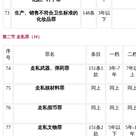
73
生产、销售不符合卫生标准的
148条
3年以
化妆品罪
下
第二节 走私罪（10）
序
罪名
条目
一档
二
号
74
走私武器、弹药罪
151条1
3年-7
7年
款
年
上
75
走私核材料罪
同上
同上
同
76
走私假币罪
同上
同上
同
77
走私文物罪
151条2
5年以
5年-
款
下
年