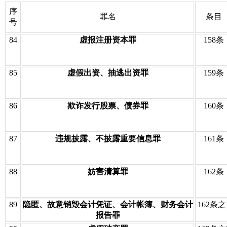
序
罪名
条目
号
84
虚报注册资本罪
158条
85
虚假出资、抽逃出资罪
159条
86
欺诈发行股票、债券罪
160条
87
违规披露、不披露重要信息罪
161条
88
妨害清算罪
162条
89
隐匿、故意销毁会计凭证、会计帐簿、财务会计
162条之
报告罪