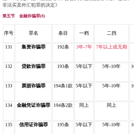
非法买卖外汇犯罪的决定》
第五节 金融诈骗罪(8)
序号
罪名
条目
一档
二挡
131
集资诈骗罪
192条
3年-7年
7年以上或无期
132
贷款诈骗罪
193条
5年以下
5年-10年
133
票据诈骗罪
194条1款
5年以下
5年-10年
134
金融凭证诈骗罪
194条2款
同上
同上
135
信用证诈骗罪
195条
5年以下
5年-10年