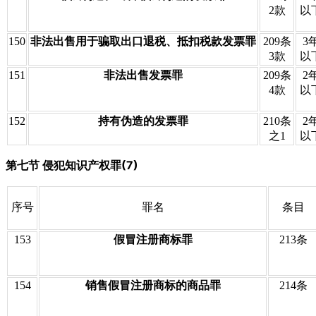
2款
以
150
非法出售用于骗取出口退税、抵扣税款发票罪
209条
3
3款
以
151
非法出售发票罪
209条
2
4款
以
152
持有伪造的发票罪
210条
2
之1
以
第七节 侵犯知识产权罪(7)
序号
罪名
条目
153
假冒注册商标罪
213条
154
销售假冒注册商标的商品罪
214条