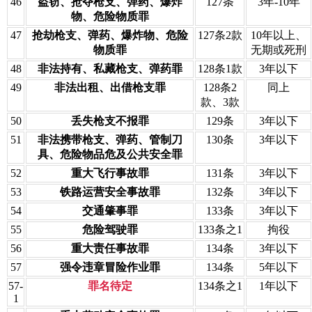
46
盗窃、抢夺枪支、弹药、爆炸
127条
3年-10年
物、危险物质罪
47
抢劫枪支、弹药、爆炸物、危险
127条2款
10年以上、
物质罪
无期或死刑
48
非法持有、私藏枪支、弹药罪
128条1款
3年以下
49
非法出租、出借枪支罪
128条2
同上
款、3款
50
丢失枪支不报罪
129条
3年以下
51
非法携带枪支、弹药、管制刀
130条
3年以下
具、危险物品危及公共安全罪
52
重大飞行事故罪
131条
3年以下
53
铁路运营安全事故罪
132条
3年以下
54
交通肇事罪
133条
3年以下
55
危险驾驶罪
133条之1
拘役
56
重大责任事故罪
134条
3年以下
57
强令违章冒险作业罪
134条
5年以下
57-
罪名待定
134条之1
1年以下
1