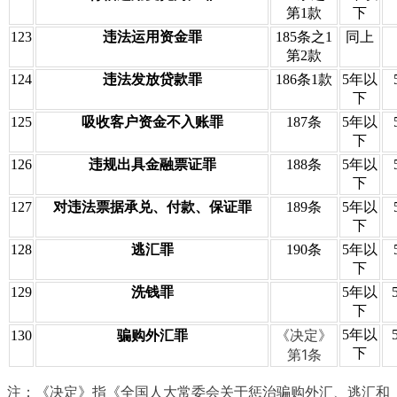
第1款
下
123
违法运用资金罪
185条之1
同上
第2款
124
违法发放贷款罪
186条1款
5年以
下
125
吸收客户资金不入账罪
187条
5年以
下
126
违规出具金融票证罪
188条
5年以
下
127
对违法票据承兑、付款、保证罪
189条
5年以
下
128
逃汇罪
190条
5年以
下
129
洗钱罪
5年以
下
《决定》
5年以
130
骗购外汇罪
第1条
下
注：《决定》指《全国人大常委会关于惩治骗购外汇、逃汇和