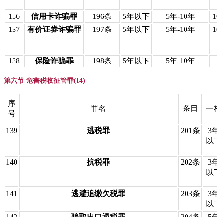
136
信用卡诈骗罪
196条
5年以下
5年-10年
137
有价证券诈骗罪
197条
5年以下
5年-10年
138
保险诈骗罪
198条
5年以下
5年-10年
第六节 危害税收征管罪(14)
序
罪名
条目
一
号
139
逃税罪
201条
3
以
140
抗税罪
202条
3
以
141
逃避追缴欠税罪
203条
3
以
142
骗取出口退税罪
204条
5