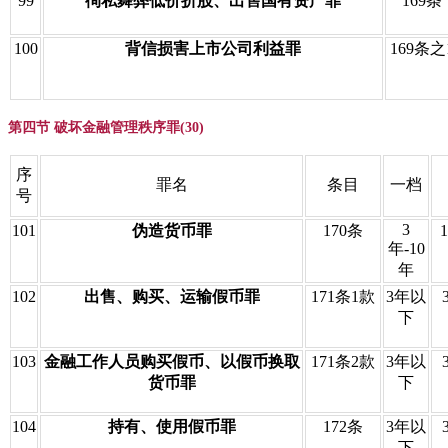
99
徇私舞弊低价折股、出售国有资产罪
169条
100
背信损害上市公司利益罪
169条之
第四节 破坏金融管理秩序罪(30)
序
罪名
条目
一档
号
3
101
伪造货币罪
170条
年-10
年
102
出售、购买、运输假币罪
171条1款
3年以
下
103
金融工作人员购买假币、以假币换取
171条2款
3年以
货币罪
下
104
持有、使用假币罪
172条
3年以
下