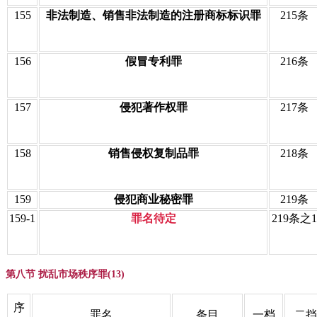
155
非法制造、销售非法制造的注册商标标识罪
215条
156
假冒专利罪
216条
157
侵犯著作权罪
217条
158
销售侵权复制品罪
218条
159
侵犯商业秘密罪
219条
159-1
罪名待定
219条之1
第八节 扰乱市场秩序罪(13)
序
罪名
条目
一档
二挡