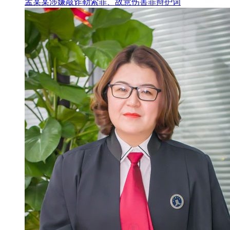
孟某某涉嫌敲诈勒索罪、故意伤害罪辩护词