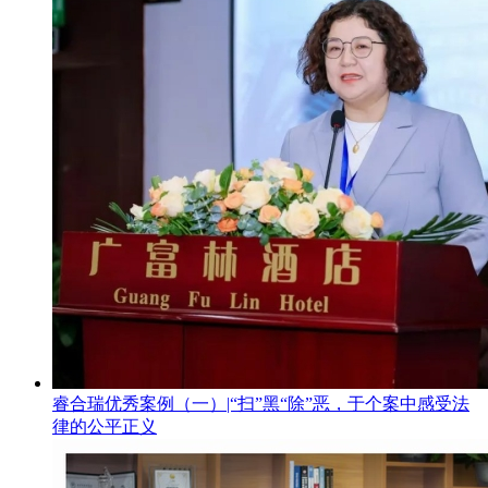
睿合瑞优秀案例（一）|“扫”黑“除”恶，于个案中感受法
律的公平正义