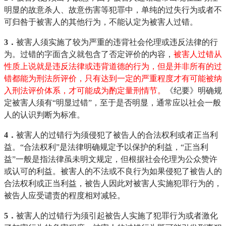
明显的故意杀人、故意伤害等犯罪中，单纯的过失行为或者不
可归咎于被害人的其他行为，不能认定为被害人过错。
3．
被害人须实施了较为严重的违背社会伦理或违反法律的行
为。过错的字面含义就包含了否定评价的内容，
被害人过错从
性质上说就是违反法律或违背道德的行为，但是并非所有的过
错都能为刑法所评价，只有达到一定的严重程度才有可能被纳
入刑法评价体系，才可能成为酌定量刑情节。
《纪要》明确规
定被害人须有“明显过错”，至于是否明显，通常应以社会一般
人的认识判断为标准。
4．
被害人的过错行为须侵犯了被告人的合法权利或者正当利
益。“合法权利”是法律明确规定予以保护的利益，“正当利
益”一般是指法律虽未明文规定，但根据社会伦理为公众赞许
或认可的利益。被害人的不法或不良行为如果侵犯了被告人的
合法权利或正当利益，被告人因此对被害人实施犯罪行为的，
被告人应受谴责的程度相对减轻。
5．
被害人的过错行为须引起被告人实施了犯罪行为或者激化