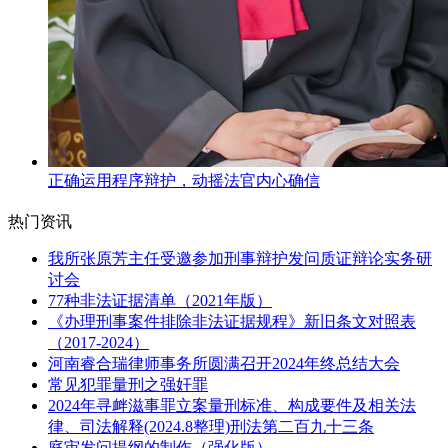
正确运用程序辩护，动摇法官内心确信
热门资讯
我所张原芳主任受邀参加刑事辩护发问质证辩论实务研
讨会
77种非法证据清单（2021年版）
《办理刑事案件排除非法证据规程》新旧条文对照表
（2017-2024）
河南睿合瑞律师事务所圆满召开2024年终总结大会
常见犯罪量刑之强奸罪
2024年寻衅滋事罪立案量刑标准、构成要件及相关法
律、司法解释(2024.8整理)刑法第二百九十三条
庭审发问提纲的制作（强化版）