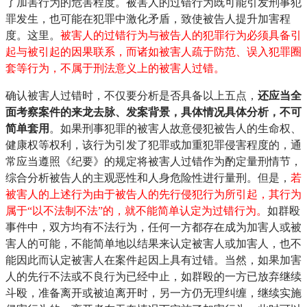
了加害行为的危害程度。被害人的过错行为既可能引发刑事犯
罪发生，也可能在犯罪中激化矛盾，致使被告人提升加害程
度。这里。
被害人的过错行为与被告人的犯罪行为必须具备引
起与被引起的因果联系，而诸如被害人疏于防范、误入犯罪圈
套等行为，不属于刑法意义上的被害人过错。
确认被害人过错时，不仅要分析是否具备以上五点，
还应当全
面考察案件的来龙去脉、发案背景，具体情况具体分析，不可
简单套用
。如果刑事犯罪的被害人故意侵犯被告人的生命权、
健康权等权利，该行为引发了犯罪或加重犯罪侵害程度的，通
常应当遵照《纪要》的规定将被害人过错作为酌定量刑情节，
综合分析被告人的主观恶性和人身危险性进行量刑。但是，
若
被害人的上述行为由于被告人的先行侵犯行为所引起，其行为
属于“以不法制不法”的，就不能简单认定为过错行为。
如群殴
事件中，双方均有不法行为，任何一方都存在成为加害人或被
害人的可能，不能简单地以结果来认定被害人或加害人，也不
能因此而认定被害人在案件起因上具有过错。当然，如果加害
人的先行不法或不良行为已经中止，如群殴的一方已放弃继续
斗殴，准备离开或被迫离开时，另一方仍无理纠缠，继续实施