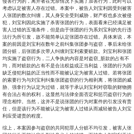
侵害行为的，离开者在无奈情况下实施了加害行为，此时可以
考虑认定被害人存在过错。
本案中，被告人刘宝利因受到被害
人张团的数次纠缠，其人身安全受到威胁，财产权也多次被侵
犯，刘宝利因此实施了杀害张团的行为，表面看来已经满足被
害人过错的五项条件，但是由于张团的行为系刘宝利的先行违
法行为所引发，故不能简单认定张团存在过错。具体来说，本
案的前因是刘宝利在数年之前纠集张团参与盗窃，事后未给张
团分赃，后张团多次带人纠缠刘宝利索要赃款。刘宝利和张团
均实施了盗窃行为，二人争执的内容是对盗窃_脏款的占有不
均，而对赃款的占有不是合法权益或正当利益，张团的行为因
缺乏侵犯利益的正当性而不能被认定为被害人过错。若将张团
的索要行为与刘宝利纠集张团盗窃的行为相剥离，将张团的威
胁、强拿行为认定为过错，就等于承认刘宝利对窃取的财物拥
有合法占有的权利，这显然与法律全面否定和惩罚盗窃行为的
理念相悖。当然，这并不是说张团的行为对案件的引发没有责
任，但是该行为不能被认定为被害人过错从而减轻被告人刘宝
利应受谴责的程度。
综上，本案因参与盗窃的共同犯罪人分赃不均引发，被害人张