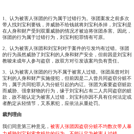
1、认为被害人张团的行为属于过错行为。张团案发之前多次
带人找刘宝利要钱，并威胁不给钱就将刘宝利杀掉，刘宝利是
在人身和财产受到双重威胁的情况才被迫将张团杀害。因此，
张团的行为属于过错行为，刘宝利犯罪情有可原。
2、认为被害人张团和刘宝利对于案件的引发均有过错。张团
的行为虽然威胁了刘宝利的人身和财产安全，但前因是刘宝利
教唆未成年人参与盗窃，故双方对引发该案均负有责任。
3、认为被害人张团的行为不属于被害人过错。
张团虽曾对刘
宝利的人身和财产实施侵犯，但前因是二人曾共同盗窃分赃不
均，属于共同犯罪人为分赃引起的内讧。张团为索要盗窃赃款
而威胁、强拿财物的行为，缘于刘宝利占有二人共同盗窃的赃
款，故不能认定为被害人过错，刘宝利亦因不具有任何法定或
者酌定从轻情节，又系累犯，应依法从重处罚。
裁判理由
我们同意第三种意见，
被害人张团因盗窃分赃不均数次带人暴
力威胁刘宝利索拿赃款的行为，不能认定为被害人过错。