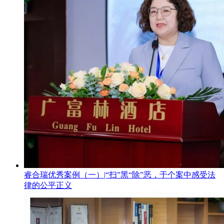
睿合瑞优秀案例（一）|“扫”黑“除”恶，于个案中感受法
律的公平正义