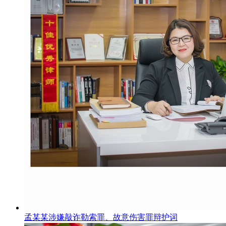
孟某某涉嫌敲诈勒索罪、故意伤害罪辩护词