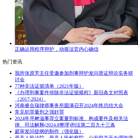
正确运用程序辩护，动摇法官内心确信
热门资讯
我所张原芳主任受邀参加刑事辩护发问质证辩论实务研
讨会
77种非法证据清单（2021年版）
《办理刑事案件排除非法证据规程》新旧条文对照表
（2017-2024）
河南睿合瑞律师事务所圆满召开2024年终总结大会
常见犯罪量刑之强奸罪
2024年寻衅滋事罪立案量刑标准、构成要件及相关法
律、司法解释(2024.8整理)刑法第二百九十三条
庭审发问提纲的制作（强化版）
最高人民法院、最高人民检察院、公安部关于办理跨境