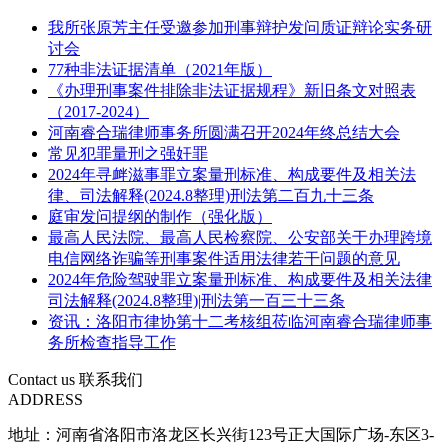
我所张原芳主任受邀参加刑事辩护发问质证辩论实务研
讨会
77种非法证据清单（2021年版）
《办理刑事案件排除非法证据规程》新旧条文对照表
（2017-2024）
河南睿合瑞律师事务所圆满召开2024年终总结大会
常见犯罪量刑之强奸罪
2024年寻衅滋事罪立案量刑标准、构成要件及相关法
律、司法解释(2024.8整理)刑法第二百九十三条
庭审发问提纲的制作（强化版）
最高人民法院、最高人民检察院、公安部关于办理跨境
电信网络诈骗等刑事案件适用法律若干问题的意见
2024年危险驾驶罪立案量刑标准、构成要件及相关法律
司法解释(2024.8整理)|刑法第一百三十三条
资讯：洛阳市律协第十二考核组莅临河南睿合瑞律师事
务所检查指导工作
Contact us
联系我们
ADDRESS
地址：河南省洛阳市洛龙区长兴街123号正大国际广场-东区3-