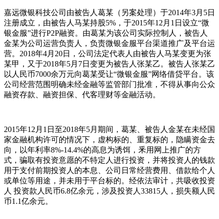
嘉远微银科技公司由被告人葛某（另案处理）于2014年3月5日
注册成立，由被告人马某持股5%，于2015年12月1日设立“微
银金服”进行P2P融资。由葛某为该公司实际控制人，被告人
金某为公司运营负责人，负责微银金服平台渠道推广及平台运
营。2018年4月20日，公司法定代表人由被告人马某变更为张
某甲，又于2018年5月7日变更为被告人张某乙。被告人张某乙
以人民币7000余万元向葛某受让“微银金服”网络借贷平台。该
公司经营范围明确未经金融等监管部门批准，不得从事向公众
融资存款、融资担保、代客理财等金融活动。
2015年12月1日至2018年5月期间，葛某、被告人金某在未经国
家金融机构许可的情况下，虚构标的、重复标的，隐瞒资金去
向，以年利率8%-14.4%的高息为诱饵，釆用网上推广的方
式，骗取有投资意愿的不特定人进行投资，并将投资人的钱款
用于支付前期投资人的本息、公司日常经营费用、借款给个人
或单位等用途，并未用于平台标的。经依法审计，共吸收投资
人 投资款人民币6.8亿余元，涉及投资人33815人，损失额人民
币1.1亿余元。