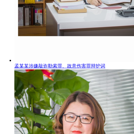
孟某某涉嫌敲诈勒索罪、故意伤害罪辩护词