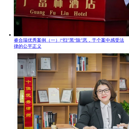
睿合瑞优秀案例（一）|“扫”黑“除”恶，于个案中感受法
律的公平正义