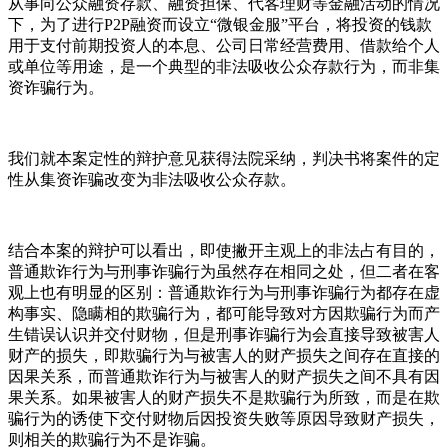
从事向公众融资存款、融资担保、代客理财等金融活动的情况
下，为了进行P2P融资而设立“微银金服”平台，将投资的钱款
用于支付前期投资人的本息、公司日常经营费用、借款给个人
或单位等用途，是一个典型的非法吸收公众存款行为，而非集
资诈骗行为。
我们就本案定性的辩护意见获得法院采纳，判决书将案件的定
性从集资诈骗改变为非法吸收公众存款。
结合本案的辩护可以看出，即使撇开主观上的非法占有目的，
普通欺诈行为与刑事诈骗行为虽然存在相同之处，但二者在客
观上也有明显的区别：普通欺诈行为与刑事诈骗行为都存在虚
构事实、隐瞒相的欺骗行为，都可能导致对方因欺骗行为而产
生错误认识并交付财物，但是刑事诈骗行为会直接导致被害人
财产的损失，即欺骗行为与被害人的财产损失之间存在直接的
因果关系，而普通欺诈行为与被害人的财产损失之间不具有因
果关系。如果被害人的财产损失不是欺骗行为所致，而是在欺
骗行为的诱使下交付财物后因投资失败等原因导致财产损失，
则相关的欺骗行为不是诈骗。