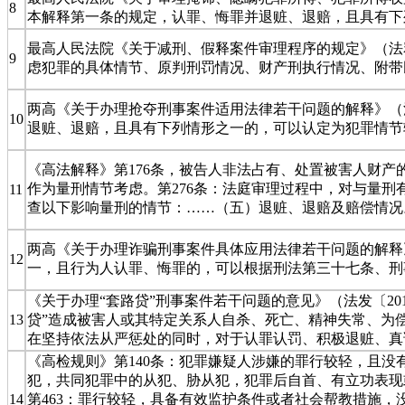
8
本解释第一条的规定，认罪、悔罪并退赃、退赔，且具有下
最高人民法院《关于减刑、假释案件审理程序的规定》（法释
9
虑犯罪的具体情节、原判刑罚情况、财产刑执行情况、附带
两高《关于办理抢夺刑事案件适用法律若干问题的解释》（法
10
退赃、退赔，且具有下列情形之一的，可以认定为犯罪情节
《高法解释》第176条，被告人非法占有、处置被害人财
作为量刑情节考虑。第276条：法庭审理过程中，对与量
11
查以下影响量刑的情节：……（五）退赃、退赔及赔偿情况
两高《关于办理诈骗刑事案件具体应用法律若干问题的解释》
12
一，且行为人认罪、悔罪的，可以根据刑法第三十七条、刑
《关于办理“套路贷”刑事案件若干问题的意见》（法发〔20
13
贷”造成被害人或其特定关系人自杀、死亡、精神失常、为
在坚持依法从严惩处的同时，对于认罪认罚、积极退赃、真
《高检规则》第140条：犯罪嫌疑人涉嫌的罪行较轻，且
犯，共同犯罪中的从犯、胁从犯，犯罪后自首、有立功表现
14
第463：罪行较轻，具备有效监护条件或者社会帮教措施