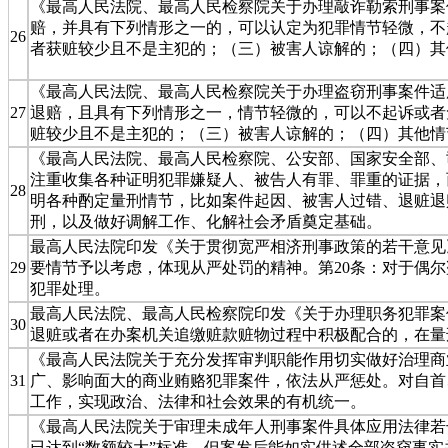
《最高人民法院、最高人民检察院关于办理敲诈勒索刑事案件
赔，并具有下列情形之一的，可以认定为犯罪情节轻微，不
26
者获赃较少且不是主犯的；（三）被害人谅解的；（四）其
《最高人民法院、最高人民检察院关于办理盗窃刑事案件适用
27
退赔，且具有下列情形之一，情节轻微的，可以不起诉或者
赃较少且不是主犯的；（三）被害人谅解的；（四）其他情
《最高人民法院、最高人民检察院、公安部、国家安全部、司
注重收集各种证明犯罪嫌疑人、被告人有罪、罪重的证据，
28
明各种酌定量刑情节，比如案件起因、被害人过错、退赃退
刑，以及做好调解工作、化解社会矛盾奠定基础。
最高人民法院印发《关于贯彻宽严相济刑事政策的若干意见》
29
要情节予以考虑，体现从严处罚的精神。第20条：对于偶
犯罪处理。
最高人民法院、最高人民检察院印发《关于办理职务犯罪案件
30
退赃或者在办案机关追缴赃款赃物过程中积极配合的，在量
《最高人民法院关于充分发挥审判职能作用切实做好治理商业
31
广、影响面大的商业贿赂犯罪案件，依法从严惩处。对自首
工作，实现政治、法律和社会效果的有机统一。
《最高人民法院关于审理未成年人刑事案件具体应用法律若干
已达到“数额较大”标准，但案发后能如实供述全部盗窃事