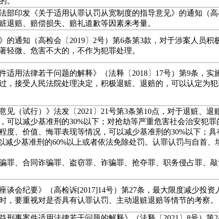
的。
印发《关于适用认罪认罚从宽制度的指导意见》的通知（高检发[2
赃退赔、赔偿损失、赔礼道歉等因素来考量。
的通知（高检会〔2019〕2号）第6条第3款，对于涉案人员
著轻微、危害不大的，不作为犯罪处理。
适用法律若干问题的解释》（法释〔2018〕17号）第9条，
过，接受人民法院处理决定，积极退赃、退赔的，可以认定为犯
见（试行）》法发〔2021〕21号第3条第10点，对于退赃、
，可以减少基准刑的30%以下；对抢劫等严重危害社会治安犯罪
程度、价值、悔罪表现等情况，可以减少基准刑的30%以下；
可以减少基准刑的60%以上或者依法免除处罚。认罪认罚与自首
骗罪、合同诈骗罪、盗窃罪、诈骗罪、抢夺罪、职务侵占罪、敲
谈会纪要》（高检诉[2017]14号）第27条，最大限度减少
时，要重视对是否具有认罪认罚、主动退赃退赔等情节的考察。
刑事案件适用法律若干问题的解释》（法释〔2021〕8号）第