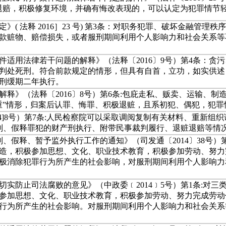
退赔，积极修复环境，并确有悔改表现的，可以认定为犯罪情节
( 法释 2016］23 号) 第3条：对职务犯罪、破坏金融管
款赃物、赔偿损失，或者服刑期间利用个人影响力和社会关系等
适用法律若干问题的解释》（法释〔2016〕9号）第4条：贪
判处死刑。符合前款规定的情形，但具有自首，立功，如实供述
刑缓期二年执行。
释》（法释〔2016〕8号）第6条:包庇走私、贩卖、运输、
重”情形，归案后认罪、悔罪、积极退赃，且系初犯、偶犯，犯
14]8号）第7条:人民检察院可以采取调阅复制有关材料、重新
刑、假释罪犯的财产刑执行、附带民事裁判履行、退赃退赔等情
刑、假释、暂予监外执行工作的通知》（司发通〔2014〕38号）
造，积极参加思想、文化、职业技术教育，积极参加劳动、努力
极消除犯罪行为所产生的社会影响，对服刑期间利用个人影响力
实防止司法腐败的意见》（中政委﹝2014﹞5号）第1条:对三
参加思想、文化、职业技术教育，积极参加劳动、努力完成劳动
行为所产生的社会影响。对服刑期间利用个人影响力和社会关系