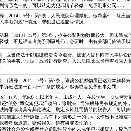
列情形之一的，可以认定为犯罪情节轻微，免予刑事处罚……
〔2014〕5号）第5条，人民法院审理减刑、假释案件，除应
民事裁判履行情况、罪犯退赃退赔等情况。
释〔2013〕25号）第5条，抢夺公私财物数额较大，但未造
轻微，不起诉或者免予刑事处罚；必要时，由有关部门依法予以
产的，应当依法予以追缴或者责令退赔。被害人提起附带民事诉讼
刑有关的事实、证据，应当进行调查。人民法院除应当审查被告人
。
（法释〔2011〕7号）第3条，诈骗公私财物虽已达到本解释第
事诉讼法第一百四十二条的规定不起诉或者免予刑事处罚：……
19〕11号）第8条：.以老年人、未成年人、在校学生、丧失劳动
偿还“债务”而实施犯罪活动的，除刑法、司法解释另有规定的外
诚悔罪或者具有其他法定、酌定从轻处罚情节的被告人，可以依
没有其他重大犯罪嫌疑，具有下列情形之一的，可以作出不批准逮
或者积极退赃、赔偿损失、确有悔罪表现的；
，没有社会危险性或者社会危险性较小的未成年犯罪嫌疑人，应当