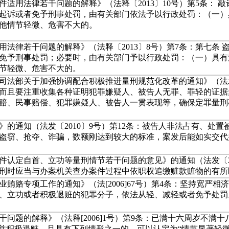
适用法律若干问题的解释》（法释〔2013〕10号）第5条： 
起诉或者免予刑事处罚，由有关部门依法予以行政处罚：（一）
他情节轻微、危害不大的。
法律若干问题的解释》（法释〔2013〕8号）第7条：第七条
免予刑事处罚；必要时，由有关部门予以行政处罚：（一）具有
节轻微、危害不大的。
法部关于加强协调配合积极推进量刑规范化改革的通知》（法发[2
而且要注重收集各种证明犯罪嫌疑人、被告人无罪、罪轻的证据
赔、民事赔偿、犯罪嫌疑人、被告人一贯表现等，确保定罪量刑
的通知（法发〔2010〕9号）第12条：被告人非法占有、处
尔盗窃、抢夺、诈骗，数额刚达到较大的标准，案发后能如实交
认定自首、立功等量刑情节若干问题的意见》的通知（法发〔20
刑时应当与办案机关查办案件过程中依职权追缴赃款赃物的有所
贿赂专项工作的通知》（法[2006]67号）第4条：坚持宽严
、立功或者积极退赃的犯罪分子，依法从轻、减轻或者免予处罚
问题的解释》（法释[2006]1号）第9条：已满十六周岁不满
实并积极退赃，且具有下列情形之一的，可以认定为“情节显著轻