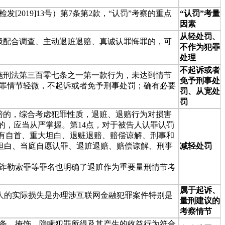
019]13号）第7条第2款，“认罚”考察的重点
“认罚”考量
因素
从轻处罚、
积极配合调查、主动退赃退赔、真诚认罪悔罪的，可
不作为犯罪
处理
不起诉或者
实施刑法第三百零七条之一第一款行为，未达到情节
免予刑事处
罪情节轻微，不起诉或者免予刑事处罚；确有必要
罚、从宽处
罚
退赔的，综合考虑犯罪性质，退赃、退赔行为对损害
的，应当从严掌握。第14点，对于被告人认罪认罚
具有自首、重大坦白、退赃退赔、赔偿谅解、刑事和
、坦白、当庭自愿认罪、退赃退赔、赔偿谅解、刑事
减轻处罚
诈勒索罪等罪名也明确了退赃作为重要量刑情节考
属于起诉、
投资人的实际损失是办理涉互联网金融犯罪案件特别是
量刑建议的
考察情节
2条，掩饰、隐瞒犯罪所得及其产生的收益行为符合