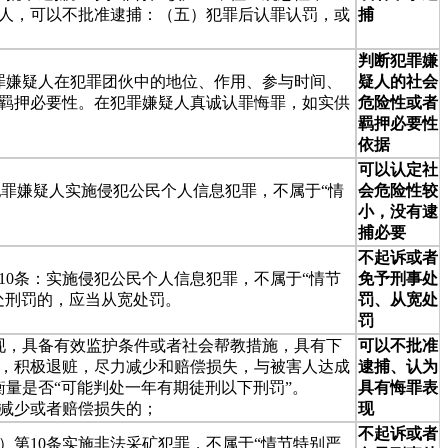
人，可以不批准逮捕：（五）犯罪后认罪认罚，或
捕
判断犯罪嫌
犯罪嫌疑人在犯罪团伙中的地位、作用、参与时间、
疑人的社会
羁押必要性。在犯罪嫌疑人真诚认罪悔罪，如实供
危险性或者
羁押必要性
依据
可以认定社
 犯罪嫌疑人实施侵犯公民个人信息犯罪，不属于“情
会危险性较
小，没有逮
捕必要
不起诉或者
10条：实施侵犯公民个人信息犯罪，不属于“情节
免予刑事处
处刑罚的，应当从宽处罚。
罚、从宽处
罚
表现，具备有效监护条件或者社会帮教措施，具有下
可以不批准
，积极退赃，尽力减少和赔偿损失，与被害人达成
逮捕、认为
衡量是否“可能判处一年有期徒刑以下刑罚”。
具有悔罪表
减少或者赔偿损失的；
现
不起诉或者
）第10条实施非法采矿犯罪，不属于“情节特别严