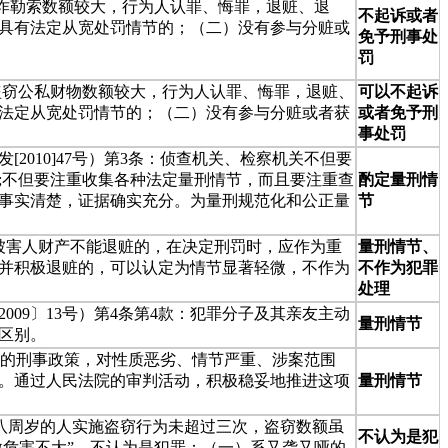
敲诈勒索数额较大，行为人认罪、悔罪，退赃、退
不起诉或者
具有法定从宽处罚情节的；（二）没有参与分赃或
免予刑事处
罚
 盗窃公私财物数额较大，行为人认罪、悔罪，退赃、
可以不起诉
法定从宽处罚情节的；（二）没有参与分赃或者获
或者免予刑
事处罚
010]47号）第3条：侦查机关、检察机关不但要
;不但要注重收集各种法定量刑情节，而且要注重查
酌定量刑情
事实清楚，证据确实充分。为量刑规范化和公正量
节
置被害人财产不能退赃的，在决定刑罚时，应作为重
量刑情节、
代并积极退赃的，可以认定为情节显著轻微，不作为
不作为犯罪
处理
09〕13号）第4条第4款：犯罪分子及其亲友主动
量刑情节
区别。
相济的刑事政策，对性质恶劣、情节严重、涉案范围
。通过人民法院的审判活动，积极稳妥地推进这项
量刑情节
十八周岁的人实施盗窃行为未超过三次，盗窃数额虽
不认为是犯
微危害不大”，不认为是犯罪：（一）系又聋又哑的