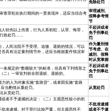
免除处罚
审理减刑、
当审查罪犯在执行期间的一贯表现外，还应当综合考
假释参考情
节
不起诉或者
成他人轻伤以上伤害，行为人系初犯，认罪、悔罪，
免予刑事处
行政处罚……
罚
作为量刑情
的，人民法院不予受理。追缴、退赔的情况，可以
节考虑、在
是否具有法定量刑情节外，还应当根据案件情况审
减刑、假释
时从宽掌握
不起诉或者
一条规定的“数额较大”的标准，但具有下列情形之
免予刑事处
（二）一审宣判前全部退赃、退赔的。
罚
能力的人为对象实施“套路贷”，或者因实施“套路
，应当酌情从重处罚。
从宽处罚
法从宽处罚。
捕或者不予逮捕的决定：（二）主观恶性较小的初
不批准逮捕
不批准逮捕。对于罪行比较严重，但主观恶性不
或者不予逮