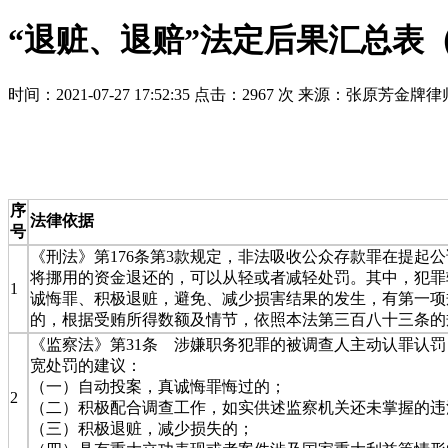
“退赃、退赔”法定后果汇总表（
时间：2021-07-27 17:52:35
点击：2967 次
来源：张原芳金牌律
序
法律依据
号
《刑法》第176条第3款规定，非法吸收公众存款罪在提起
将挪用的资金退还的，可以从轻或者减轻处罚。其中，犯罪较
1
诚悔罪、积极退赃，避免、减少损害结果的发生，有第一项
的，根据受贿所得数额及情节，依照本法第三百八十三条的
《监察法》第31条 涉嫌职务犯罪的被调查人主动认罪认
宽处罚的建议：
（一）自动投案，真诚悔罪悔过的；
2
（二）积极配合调查工作，如实供述监察机关还未掌握的违
（三）积极退赃，减少损失的；