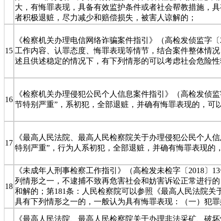
大，有悔罪表现，具备有效监护条件或者社会帮教措施，具
者积极退赃，尽力减少和赔偿损失，被害人谅解的；
《检察机关办理电信网络诈骗案件指引》（高检发侦监字〔2
15
工作内容、认罪态度、悔罪表现等情节，结合案件整体情况
述且供述稳定的情况下，有下列情形的可以考虑社会危险性较
《检察机关办理侵犯公民个人信息案件指引》（高检发侦监字
16
节特别严重”，系初犯，全部退赃，并确有悔罪表现的，可
《最高人民法院、最高人民检察院关于办理侵犯公民个人信息
17
特别严重”，行为人系初犯，全部退赃，并确有悔罪表现的
《未成年人刑事检察工作指引》（高检发未检字〔2018〕
列情形之一，不逮捕不致再危害社会和妨害诉讼正常进行的
18
和解的；第181条：人民检察院可以参照《最高人民法院
具有下列情形之一的，一般认为具有悔罪表现：（一）犯罪
《最高人民法院、最高人民检察院关于办理非法采矿、破坏性