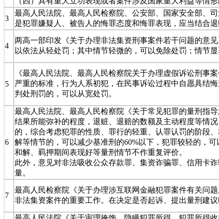
（四）具有重大立功表现或者案件涉及国家重大利益等情形
最高人民法院、最高人民检察院、公安部、国家安全部、司法部
3
是犯罪嫌疑人、被告人的悔罪态度和悔罪表现，应当结合退
两高一部印发《关于办理非法集资刑事案件若干问题的意见》
4
以依法从轻处罚；其中情节轻微的，可以免除处罚；情节显
《最高人民法院、最高人民检察院关于办理虚假诉讼刑事案件
严重的标准，行为人系初犯，在民事诉讼过程中自愿具结悔
5
判处刑罚的，可以从宽处罚。
最高人民法院、最高人民检察院《关于常见犯罪的量刑指导意
结果所能弥补的程度，退赃、退赔的数额及主动程度等情况
的，综合考虑犯罪的性质、罪行的轻重、认罪认罚的阶段、
6
解等情节的，可以减少基准刑的60%以下，犯罪较轻的，
和解、羁押期间表现好等量刑情节不作重复评价。
此外，意见对非法吸收公众存款罪、集资诈骗罪、信用卡诈
量。
最高人民检察院《关于办理涉互联网金融犯罪案件有关问题座
7
非法集资案件的重要工作。在决定是否起诉、提出量刑建议
最高人民法院《关于审理掩饰、隐瞒犯罪所得、犯罪所得收益