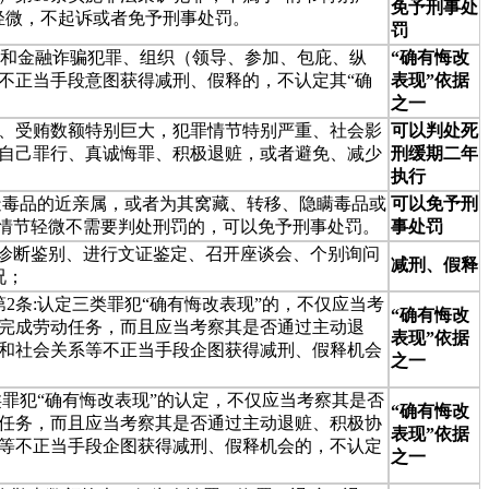
免予刑事处
轻微，不起诉或者免予刑事处罚。
罚
理秩序和金融诈骗犯罪、组织（领导、参加、包庇、纵
“确有悔改
不正当手段意图获得减刑、假释的，不认定其“确
表现”依据
之一
污、受贿数额特别巨大，犯罪情节特别严重、社会影
可以判处死
自己罪行、真诚悔罪、积极退赃，或者避免、减少
刑缓期二年
执行
制造毒品的近亲属，或者为其窝藏、转移、隐瞒毒品或
可以免予刑
罪情节轻微不需要判处刑罚的，可以免予刑事处罚。
事处罚
组织诊断鉴别、进行文证鉴定、召开座谈会、个别询问
减刑、假释
况；
第2条:认定三类罪犯“确有悔改表现”的，不仅应当考
“确有悔改
完成劳动任务，而且应当考察其是否通过主动退
表现”依据
和社会关系等不正当手段企图获得减刑、假释机会
之一
类罪犯“确有悔改表现”的认定，不仅应当考察其是否
“确有悔改
任务，而且应当考察其是否通过主动退赃、积极协
表现”依据
等不正当手段企图获得减刑、假释机会的，不认定
之一