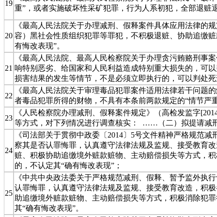
19
重”，或者实施破坏性采矿犯罪，行为人系初犯，全部退赃
《最高人民法院关于办理减刑、假释案件具体应用法律的规定》
20
容）黑社会性质组织犯罪等罪犯，不积极退赃、协助追缴赃
有悔改表现”。
《最高人民法院、最高人民检察院关于办理贪污贿赂刑事案件
21
响特别恶劣、给国家和人民利益造成特别重大损失的，可以
损害结果的发生等情节，不是必须立即执行的，可以判处死
《最高人民法院关于审理毒品犯罪案件适用法律若干问题的解
22
者毒品犯罪所得的财物，不具有本条前两款规定的“情节严
《人民检察院办理减刑、假释案件规定》（高检发监字[20
23
等方式，对下列情况进行调查核实： ……（二）拟提请减
《司法部关于贯彻中政委〔2014〕5号文件精神严格规范减
察其是否认罪悔罪，认真遵守法律法规及监规、接受教育改
24
赃、积极协助追缴境外赃款赃物、主动赔偿损失等方式，积
的，不认定其“确有悔改表现”；
《中共中央政法委关于严格规范减刑、假释、暂予监外执行切
认罪悔罪，认真遵守法律法规及监规、接受教育改造，积极
25
助追缴境外赃款赃物、主动赔偿损失等方式，积极消除犯罪
其“确有悔改表现”。