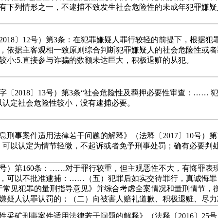
有下列情形之一，不逮捕不致发生社会危险性的未成年犯罪嫌疑
018〕12号）第3条：在犯罪嫌疑人罪行较轻的前提下，根据
，依据主客观相一致原则综合判断犯罪嫌疑人的社会危险性或者
小:5.直接参与诈骗的数额未达巨大，积极退赃的从犯。
〔2018〕13号）第3条“社会危险性及羁押必要性审查：……
以认定社会危险性较小，没有逮捕必要。
刑事案件适用法律若干问题的解释》（法释〔2017〕10号）第
，可以认定为情节轻微，不起诉或者免予刑事处罚；确有必要判
13号）第160条：……对于罪行较重，但主观恶性不大，有悔罪
，可以不批准逮捕：……（五）犯罪后如实交待罪行，真诚悔罪
关于常见犯罪的量刑指导意见》并综合考虑全案情况和量刑情节，
嫌疑人认罪认罚的；（二）向被害人赔礼道歉、积极退赃、尽力
采矿刑事案件适用法律若干问题的解释》（法释〔2016〕25号