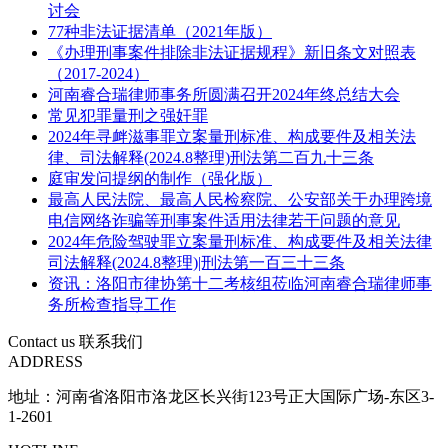
讨会
77种非法证据清单（2021年版）
《办理刑事案件排除非法证据规程》新旧条文对照表
（2017-2024）
河南睿合瑞律师事务所圆满召开2024年终总结大会
常见犯罪量刑之强奸罪
2024年寻衅滋事罪立案量刑标准、构成要件及相关法
律、司法解释(2024.8整理)刑法第二百九十三条
庭审发问提纲的制作（强化版）
最高人民法院、最高人民检察院、公安部关于办理跨境
电信网络诈骗等刑事案件适用法律若干问题的意见
2024年危险驾驶罪立案量刑标准、构成要件及相关法律
司法解释(2024.8整理)|刑法第一百三十三条
资讯：洛阳市律协第十二考核组莅临河南睿合瑞律师事
务所检查指导工作
Contact us
联系我们
ADDRESS
地址：河南省洛阳市洛龙区长兴街123号正大国际广场-东区3-
1-2601