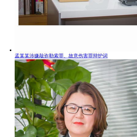
孟某某涉嫌敲诈勒索罪、故意伤害罪辩护词