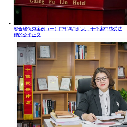
睿合瑞优秀案例（一）|“扫”黑“除”恶，于个案中感受法
律的公平正义