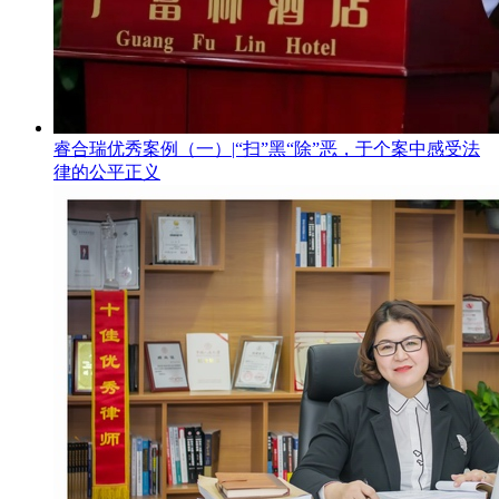
睿合瑞优秀案例（一）|“扫”黑“除”恶，于个案中感受法
律的公平正义