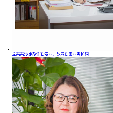
孟某某涉嫌敲诈勒索罪、故意伤害罪辩护词