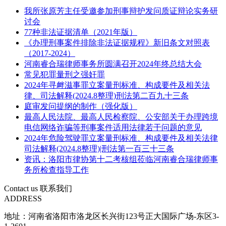
我所张原芳主任受邀参加刑事辩护发问质证辩论实务研
讨会
77种非法证据清单（2021年版）
《办理刑事案件排除非法证据规程》新旧条文对照表
（2017-2024）
河南睿合瑞律师事务所圆满召开2024年终总结大会
常见犯罪量刑之强奸罪
2024年寻衅滋事罪立案量刑标准、构成要件及相关法
律、司法解释(2024.8整理)刑法第二百九十三条
庭审发问提纲的制作（强化版）
最高人民法院、最高人民检察院、公安部关于办理跨境
电信网络诈骗等刑事案件适用法律若干问题的意见
2024年危险驾驶罪立案量刑标准、构成要件及相关法律
司法解释(2024.8整理)|刑法第一百三十三条
资讯：洛阳市律协第十二考核组莅临河南睿合瑞律师事
务所检查指导工作
Contact us
联系我们
ADDRESS
地址：河南省洛阳市洛龙区长兴街123号正大国际广场-东区3-