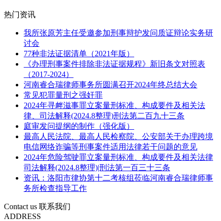
热门资讯
我所张原芳主任受邀参加刑事辩护发问质证辩论实务研
讨会
77种非法证据清单（2021年版）
《办理刑事案件排除非法证据规程》新旧条文对照表
（2017-2024）
河南睿合瑞律师事务所圆满召开2024年终总结大会
常见犯罪量刑之强奸罪
2024年寻衅滋事罪立案量刑标准、构成要件及相关法
律、司法解释(2024.8整理)刑法第二百九十三条
庭审发问提纲的制作（强化版）
最高人民法院、最高人民检察院、公安部关于办理跨境
电信网络诈骗等刑事案件适用法律若干问题的意见
2024年危险驾驶罪立案量刑标准、构成要件及相关法律
司法解释(2024.8整理)|刑法第一百三十三条
资讯：洛阳市律协第十二考核组莅临河南睿合瑞律师事
务所检查指导工作
Contact us
联系我们
ADDRESS