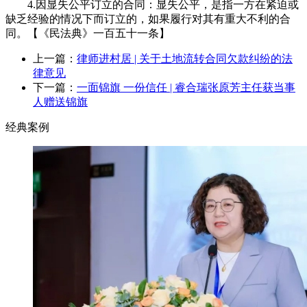
4.因显失公平订立的合同：显失公平，是指一方在紧迫或
缺乏经验的情况下而订立的，如果履行对其有重大不利的合
同。【《民法典》一百五十一条】
上一篇：
律师进村居 | 关于土地流转合同欠款纠纷的法
律意见
下一篇：
一面锦旗 一份信任 | 睿合瑞张原芳主任获当事
人赠送锦旗
经典案例