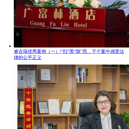
睿合瑞优秀案例（一）|“扫”黑“除”恶，于个案中感受法
律的公平正义