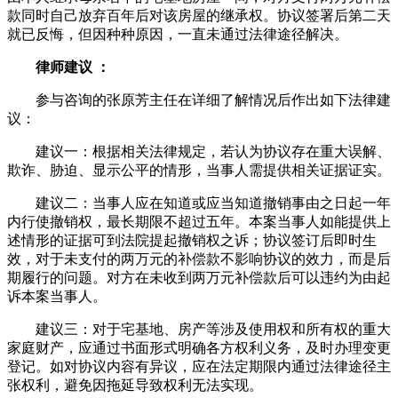
款同时自己放弃百年后对该房屋的继承权。协议签署后第二天
就已反悔，但因种种原因，一直未通过法律途径解决。
律师建议 ：
参与咨询的张原芳主任在详细了解情况后作出如下法律建
议：
建议一：根据相关法律规定，若认为协议存在重大误解、
欺诈、胁迫、显示公平的情形，当事人需提供相关证据证实。
建议二：当事人应在知道或应当知道撤销事由之日起一年
内行使撤销权，最长期限不超过五年。本案当事人如能提供上
述情形的证据可到法院提起撤销权之诉；协议签订后即时生
效，对于未支付的两万元的补偿款不影响协议的效力，而是后
期履行的问题。对方在未收到两万元补偿款后可以违约为由起
诉本案当事人。
建议三：对于宅基地、房产等涉及使用权和所有权的重大
家庭财产，应通过书面形式明确各方权利义务，及时办理变更
登记。如对协议内容有异议，应在法定期限内通过法律途径主
张权利，避免因拖延导致权利无法实现。