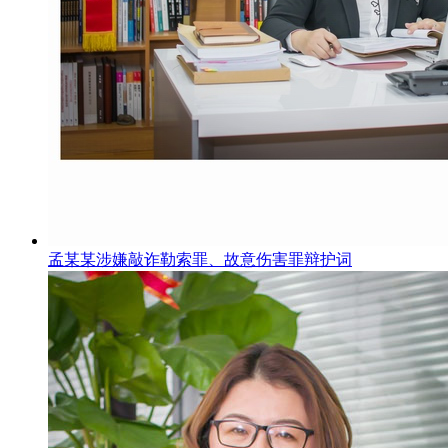
孟某某涉嫌敲诈勒索罪、故意伤害罪辩护词