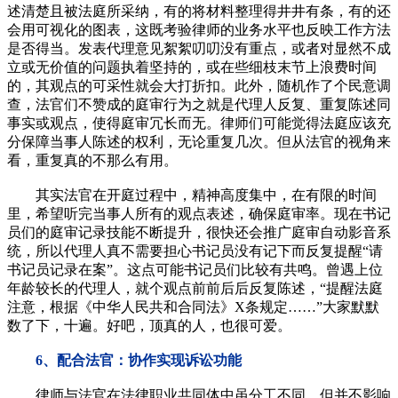
述清楚且被法庭所采纳，有的将材料整理得井井有条，有的还
会用可视化的图表，这既考验律师的业务水平也反映工作方法
是否得当。发表代理意见絮絮叨叨没有重点，或者对显然不成
立或无价值的问题执着坚持的，或在些细枝末节上浪费时间
的，其观点的可采性就会大打折扣。此外，随机作了个民意调
查，法官们不赞成的庭审行为之就是代理人反复、重复陈述同
事实或观点，使得庭审冗长而无。律师们可能觉得法庭应该充
分保障当事人陈述的权利，无论重复几次。但从法官的视角来
看，重复真的不那么有用。
其实法官在开庭过程中，精神高度集中，在有限的时间
里，希望听完当事人所有的观点表述，确保庭审率。现在书记
员们的庭审记录技能不断提升，很快还会推广庭审自动影音系
统，所以代理人真不需要担心书记员没有记下而反复提醒“请
书记员记录在案”。这点可能书记员们比较有共鸣。曾遇上位
年龄较长的代理人，就个观点前前后后反复陈述，“提醒法庭
注意，根据《中华人民共和合同法》X条规定……”大家默默
数了下，十遍。好吧，顶真的人，也很可爱。
6、配合法官：协作实现诉讼功能
律师与法官在法律职业共同体中虽分工不同，但并不影响