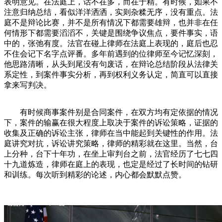
表明意见。在法庭上，话不在多，而在于精。有时候，如果不
注意归纳总结，看似洋洋洒洒，实则杂糅无序，没有重点。法
庭不是辩论比赛，并不是所有情况下都需要雄辩，也并非在任
何情形下都需要滔滔不，关键是围绕争议焦点，要件事实，语
中的，张弛有度。法官在碰上律师在法庭上表现的，庭后也忍
不住会记下名字点评番。多年前遇到的位律师至今记忆深刻，
他思路清晰，从头到尾没有句废话，在辩论总结阶段从法律关
系定性，到案件事实分析，再到权利义务认定，简直可以直接
拿来写判决。
有时候商事案件别是合同案件，在双方均有定依据的情况
下，案件的输赢在很大程度上取决于案件的诉讼策略，证据的
收集及正确的诉讼主张，律师在当中能起到关键性的作用。法
庭讲究对抗，诉讼讲究策略，律师的精彩就在这里。当然，台
上分种，台下十年功，在坐上审判台之前，法官经历了七七四
十九道炼造，律师在庭上的表现，也定是经过了长时间的钻研
和训练。每次听到精彩的论述，内心都会默默点赞。