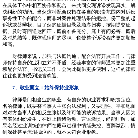
在具体工作中相互协作和配合，来共同实现诉讼发现真实、解
决纠纷的功能。当然这种配合仅指在各自的职责范围内对诉讼
事务性工作的配合，而非对案件处理结果的把控。份工整的起
诉状或答辩状、目了然的证据目录及顺序归类，按期提交证
据、及时寄回送达回证，庭前准备充分、庭上有问必答、庭后
及时总结等，既体现律师的尽职，也使整个诉讼程序更加顺畅
和高。
对律师来说，加强与法庭沟通，配合法官开展工作，与律
师保持自身的业和立并不矛盾。经验丰富的律师通常更加注重
积配合法官、书记员工作，会为此提供更多便利，这样的律师
往往也更加受到法官欢迎。
7、敬业而立：始终保持业形象
律师是门相当业的职业，有自身的职业要求和职责定位。
名的律师，既要替当事人主张合法权利，又要理性、平和地面
对对方当事人的相反主张以及终可能的败诉结果。当事人因为
有实体纠纷发生，在庭上情绪激动、言语激愤，尚能理解，如
果名经过业训练的律师在庭审过程中情绪失控、言辞激烈，情
到深处甚至流泪抽泣的，就不太符合业形象。