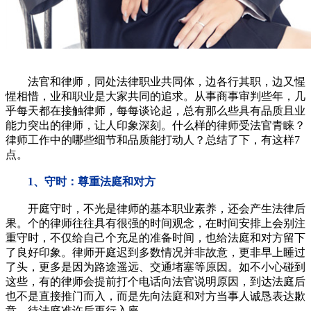
法官和律师，同处法律职业共同体，边各行其职，边又惺
惺相惜，业和职业是大家共同的追求。从事商事审判些年，几
乎每天都在接触律师，每每谈论起，总有那么些具有品质且业
能力突出的律师，让人印象深刻。什么样的律师受法官青睐？
律师工作中的哪些细节和品质能打动人？总结了下，有这样7
点。
1、守时：尊重法庭和对方
开庭守时，不光是律师的基本职业素养，还会产生法律后
果。个的律师往往具有很强的时间观念，在时间安排上会别注
重守时，不仅给自己个充足的准备时间，也给法庭和对方留下
了良好印象。律师开庭迟到多数情况并非故意，更非早上睡过
了头，更多是因为路途遥远、交通堵塞等原因。如不小心碰到
这些，有的律师会提前打个电话向法官说明原因，到达法庭后
也不是直接推门而入，而是先向法庭和对方当事人诚恳表达歉
意，待法庭准许后再行入座。