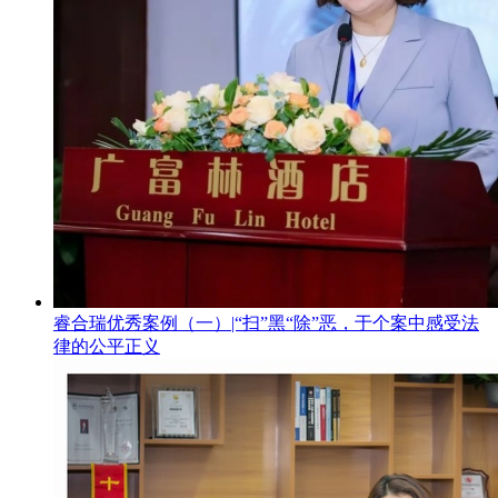
睿合瑞优秀案例（一）|“扫”黑“除”恶，于个案中感受法
律的公平正义