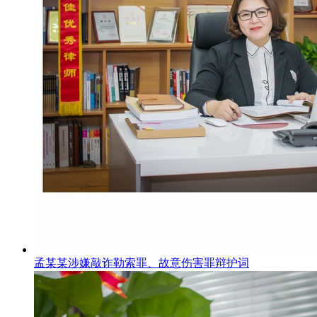
孟某某涉嫌敲诈勒索罪、故意伤害罪辩护词