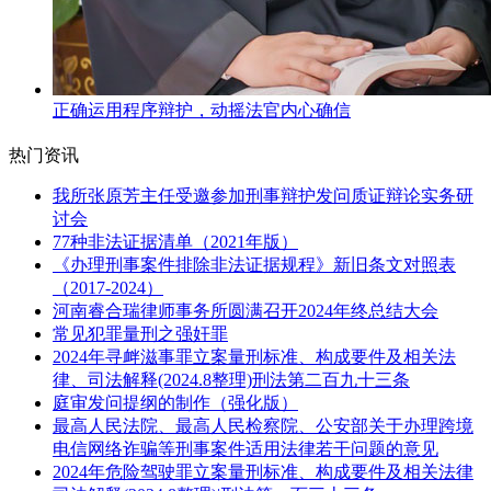
正确运用程序辩护，动摇法官内心确信
热门资讯
我所张原芳主任受邀参加刑事辩护发问质证辩论实务研
讨会
77种非法证据清单（2021年版）
《办理刑事案件排除非法证据规程》新旧条文对照表
（2017-2024）
河南睿合瑞律师事务所圆满召开2024年终总结大会
常见犯罪量刑之强奸罪
2024年寻衅滋事罪立案量刑标准、构成要件及相关法
律、司法解释(2024.8整理)刑法第二百九十三条
庭审发问提纲的制作（强化版）
最高人民法院、最高人民检察院、公安部关于办理跨境
电信网络诈骗等刑事案件适用法律若干问题的意见
2024年危险驾驶罪立案量刑标准、构成要件及相关法律