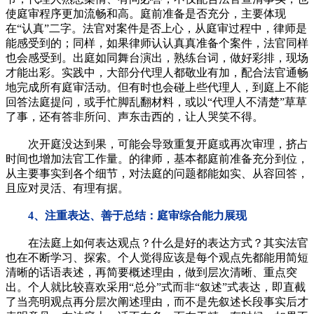
使庭审程序更加流畅和高。庭前准备是否充分，主要体现
在“认真”二字。法官对案件是否上心，从庭审过程中，律师是
能感受到的；同样，如果律师认认真真准备个案件，法官同样
也会感受到。出庭如同舞台演出，熟练台词，做好彩排，现场
才能出彩。实践中，大部分代理人都敬业有加，配合法官通畅
地完成所有庭审活动。但有时也会碰上些代理人，到庭上不能
回答法庭提问，或手忙脚乱翻材料，或以“代理人不清楚”草草
了事，还有答非所问、声东击西的，让人哭笑不得。
次开庭没达到果，可能会导致重复开庭或再次审理，挤占
时间也增加法官工作量。的律师，基本都庭前准备充分到位，
从主要事实到各个细节，对法庭的问题都能如实、从容回答，
且应对灵活、有理有据。
4、注重表达、善于总结：庭审综合能力展现
在法庭上如何表达观点？什么是好的表达方式？其实法官
也在不断学习、探索。个人觉得应该是每个观点先都能用简短
清晰的话语表述，再简要概述理由，做到层次清晰、重点突
出。个人就比较喜欢采用“总分”式而非“叙述”式表达，即直截
了当亮明观点再分层次阐述理由，而不是先叙述长段事实后才