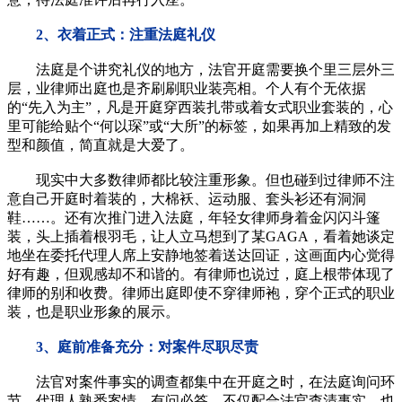
2、衣着正式：注重法庭礼仪
法庭是个讲究礼仪的地方，法官开庭需要换个里三层外三
层，业律师出庭也是齐刷刷职业装亮相。个人有个无依据
的“先入为主”，凡是开庭穿西装扎带或着女式职业套装的，心
里可能给贴个“何以琛”或“大所”的标签，如果再加上精致的发
型和颜值，简直就是大爱了。
现实中大多数律师都比较注重形象。但也碰到过律师不注
意自己开庭时着装的，大棉袄、运动服、套头衫还有洞洞
鞋……。还有次推门进入法庭，年轻女律师身着金闪闪斗篷
装，头上插着根羽毛，让人立马想到了某GAGA，看着她谈定
地坐在委托代理人席上安静地签着送达回证，这画面内心觉得
好有趣，但观感却不和谐的。有律师也说过，庭上根带体现了
律师的别和收费。律师出庭即使不穿律师袍，穿个正式的职业
装，也是职业形象的展示。
3、庭前准备充分：对案件尽职尽责
法官对案件事实的调查都集中在开庭之时，在法庭询问环
节，代理人熟悉案情、有问必答，不仅配合法官查清事实，也