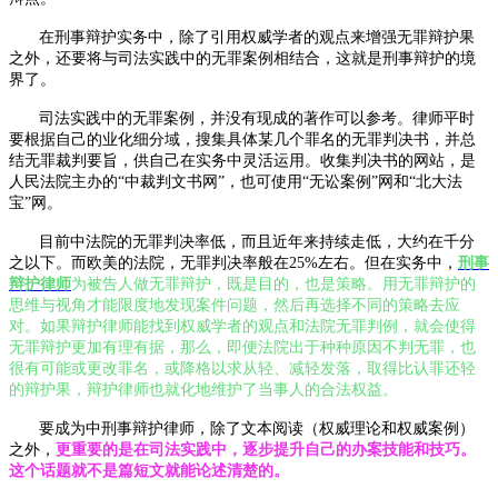
在刑事辩护实务中，除了引用权威学者的观点来增强无罪辩护果
之外，还要将与司法实践中的无罪案例相结合，这就是刑事辩护的境
界了。
司法实践中的无罪案例，并没有现成的著作可以参考。律师平时
要根据自己的业化细分域，搜集具体某几个罪名的无罪判决书，并总
结无罪裁判要旨，供自己在实务中灵活运用。收集判决书的网站，是
人民法院主办的“中裁判文书网”，也可使用“无讼案例”网和“北大法
宝”网。
目前中法院的无罪判决率低，而且近年来持续走低，大约在千分
之以下。而欧美的法院，无罪判决率般在
25%
左右。但在实务中，
刑事
辩护律师
为被告人做无罪辩护，既是目的，也是策略。用无罪辩护的
思维与视角才能限度地发现案件问题，然后再选择不同的策略去应
对。如果辩护律师能找到权威学者的观点和法院无罪判例，就会使得
无罪辩护更加有理有据，那么，即便法院出于种种原因不判无罪，也
很有可能或更改罪名，或降格以求从轻、减轻发落，取得比认罪还轻
的辩护果，辩护律师也就化地维护了当事人的合法权益。
要成为中刑事辩护律师，除了文本阅读（权威理论和权威案例）
之外，
更重要的是在司法实践中，逐步提升自己的办案技能和技巧。
这个话题就不是篇短文就能论述清楚的。