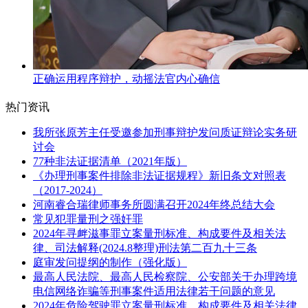
正确运用程序辩护，动摇法官内心确信
热门资讯
我所张原芳主任受邀参加刑事辩护发问质证辩论实务研
讨会
77种非法证据清单（2021年版）
《办理刑事案件排除非法证据规程》新旧条文对照表
（2017-2024）
河南睿合瑞律师事务所圆满召开2024年终总结大会
常见犯罪量刑之强奸罪
2024年寻衅滋事罪立案量刑标准、构成要件及相关法
律、司法解释(2024.8整理)刑法第二百九十三条
庭审发问提纲的制作（强化版）
最高人民法院、最高人民检察院、公安部关于办理跨境
电信网络诈骗等刑事案件适用法律若干问题的意见
2024年危险驾驶罪立案量刑标准、构成要件及相关法律