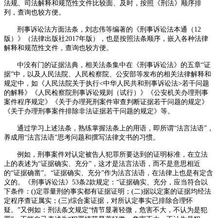
法规、司法解释和规范性文件比较面、及时，按照《刑法》顺序排
列，查询也较方便。
刑事诉讼法方面法条，刘志伟等编著的《刑事诉讼法本通（
12
版）》（法律出版社
2017
年版），也是按照法条顺序，嵌入各种法律
解释和规范性文件，查询也较方便。
中没有门的证据法典，相关法条集中在《刑事诉讼法》的五章“证
据”中，以及人民法院、人民检察院、公安部等发布的相关法律解释和
规定中，如《人民法院关于执行
<
中华人民共和刑事诉讼法
>
若干问题
的解释》《人民检察院刑事诉讼规则（试行）》《公安机关办理刑事
案件程序规定》《关于办理死刑案件审查判断证据若干问题的规定》
《关于办理刑事案件排除非法证据若干问题的规定》等。
通过学习上述法条，熟练掌握法条上的用语，即所谓“法言法语”，
养成用“法言法语”思考问题和撰写法律文书的习惯。
例如，刑事案件对认定被告人犯罪所要达到的证明标准，在立法
上的表述为“证据确实、充分”，这才是法言法语，而不是意思相近
的“证据确凿”。“证据确实、充分”作为法言法语，在法律上也是有定含
义的。《刑事诉讼法》
53
条
2
款规定：“证据确实、充分，应当符合以
下条件：
(
)
定罪量刑的事实都有证据证明；
(
二
)
据以定案的证据均经法
定程序查证属实；
(
三
)
综合案证据，对所认定事实已排除合理怀
疑。”又例如：刑法条文规定“情节显著轻微，危害不大，不认为是犯