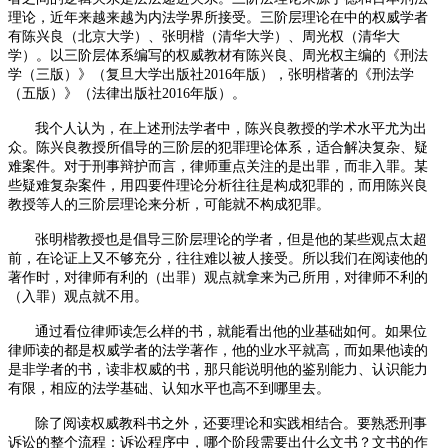
理论，近年来越来越为内法学界所接受。三阶层理论在中的权威学者
有陈兴良（北京大学）、张明楷（清华大学）、周光权（清华大
学）。以三阶层体系编写的权威教材有陈兴良、周光权主编的《刑法
学（三版）》（复旦大学出版社
2016
年版），张明楷著的《刑法学
（五版）》（法律出版社
2016
年版）。
我个人认为，在上述刑法学者中，陈兴良教授的学术水平尤为出
众。陈兴良教授所倡导的三阶层的犯罪理论体系，适合解决复杂、疑
难案件。对于刑事辩护而言，律师重点关注的是出罪，而非入罪。某
些疑难复杂案件，用四要件理论分析往往是构成犯罪的，而用陈兴良
教授等人的三阶层理论来分析，可能就不构成犯罪。
张明楷教授也是倡导三阶层理论的学者，但是他的某些观点太超
前，在论证上又不够充分，往往难以被人接受。所以我们在阅读他的
著作时，对律师有利的（出罪）观点就拿来为己所用，对律师不利的
（入罪）观点就不用。
通过看位律师读怎么样的书，就能看出他的业基础如何。如果位
律师读的都是权威学者的法学著作，他的业水平就高，而如果他读的
是非学者的书，读非权威的书，那只能说明他的鉴别能力、认识能力
有限，相应的法学基础、认知水平也高不到哪里去。
除了阅读权威教科书之外，还要理论和实践相结合。要熟悉刑事
诉讼的整个流程：诉讼程序中，哪个阶段需要出什么文书？文书的作