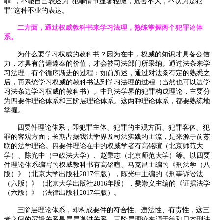
罪”，不能自己表述为“犯罪情节显著轻微，危害不大，不认为是犯
罪”这种不业的表达。
二方面，通过权威教科书来学习法理，熟练掌握两个犯罪论体
系。
为什么要学习权威的教科书？因为在中，权威的知识才具备公信
力，才具有普遍遵奉的价值，才会被司法部门所采纳。通过法条来学
习法理，有个循序渐进的过程：如前所述，通过对法条有定的熟悉之
后，再系统学习权威的教科书达到学习法理的过程（当然也可以边学
习法条边学习权威的教科书）。中刑法学界的犯罪构成理论，主要分
为四要件理论体系和三阶层理论体系。这两种理论体系，都要熟练地
掌握。
四要件理论体系，即犯罪主体、犯罪的主观方面、犯罪客体、犯
罪的客观方面；长期占据我法学界及司法实践的主流，是来源于前苏
联的法学理论。四要件理论在中的权威学者有高铭暄（北京师范大
学）、陈光中（中政法大学）、赵秉志（北京师范大学）等。以四要
件理论体系编写的权威教科书有高铭暄、马克昌主编的《刑法学（八
版）》（北京大学出版社
2017
年版），陈光中主编的《刑事诉讼法
（六版）》（北京大学出版社
2016
年版），樊崇义主编的《证据法学
（六版）》（法律出版社
2017
年版）。
三阶层理论体系，即构成要件的符合性、违法性、有责性，这三
者之间的逻辑关系是层层递进关系。三阶层理论来源于德和日本刑法