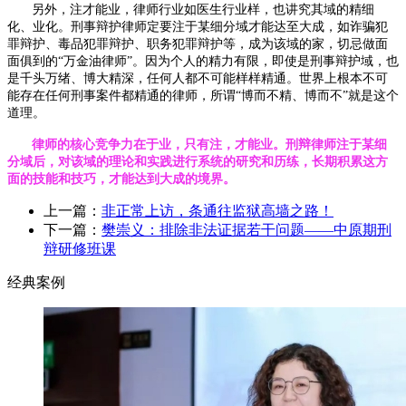
另外，注才能业，律师行业如医生行业样，也讲究其域的精细
化、业化。刑事辩护律师定要注于某细分域才能达至大成，如诈骗犯
罪辩护、毒品犯罪辩护、职务犯罪辩护等，成为该域的家，切忌做面
面俱到的“万金油律师”。因为个人的精力有限，即使是刑事辩护域，也
是千头万绪、博大精深，任何人都不可能样样精通。世界上根本不可
能存在任何刑事案件都精通的律师，所谓“博而不精、博而不”就是这个
道理。
律师的核心竞争力在于业，只有注，才能业。刑辩律师注于某细
分域后，对该域的理论和实践进行系统的研究和历练，长期积累这方
面的技能和技巧，才能达到大成的境界。
上一篇：
非正常上访，条通往监狱高墙之路！
下一篇：
樊崇义：排除非法证据若干问题——中原期刑
辩研修班课
经典案例