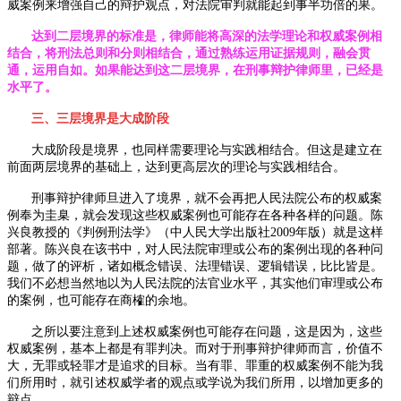
威案例来增强自己的辩护观点，对法院审判就能起到事半功倍的果。
达到二层境界的标准是，律师能将高深的法学理论和权威案例相
结合，将刑法总则和分则相结合，通过熟练运用证据规则，融会贯
通，运用自如。如果能达到这二层境界，在刑事辩护律师里，已经是
水平了。
三、三层境界是大成阶段
大成阶段是境界，也同样需要理论与实践相结合。但这是建立在
前面两层境界的基础上，达到更高层次的理论与实践相结合。
刑事辩护律师旦进入了境界，就不会再把人民法院公布的权威案
例奉为圭臬，就会发现这些权威案例也可能存在各种各样的问题。陈
兴良教授的《判例刑法学》（中人民大学出版社
2009
年版）就是这样
部著。陈兴良在该书中，对人民法院审理或公布的案例出现的各种问
题，做了的评析，诸如概念错误、法理错误、逻辑错误，比比皆是。
我们不必想当然地以为人民法院的法官业水平，其实他们审理或公布
的案例，也可能存在商榷的余地。
之所以要注意到上述权威案例也可能存在问题，这是因为，这些
权威案例，基本上都是有罪判决。而对于刑事辩护律师而言，价值不
大，无罪或轻罪才是追求的目标。当有罪、罪重的权威案例不能为我
们所用时，就引述权威学者的观点或学说为我们所用，以增加更多的
辩点。