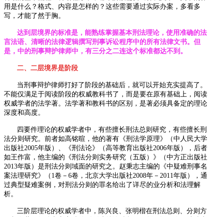
用是什么？格式、内容是怎样的？这些需要通过实际办案，多看多
写，才能了然于胸。
达到层境界的标准是，能熟练掌握基本刑法理论，使用准确的法
言法语、清晰的法律逻辑撰写刑事诉讼程序中的所有法律文书。但
是，中的刑事辩护律师中，有三分之二连这个标准都达不到。
二、二层境界是阶段
当刑事辩护律师打好了阶段的基础后，就可以开始充实提高了。
不能仅满足于阅读阶段的权威教科书了，而是要在原有基础上，阅读
权威学者的法学著。法学著和教科书的区别，是著必须具备定的理论
深度和高度。
四要件理论的权威学者中，有些擅长刑法总则研究，有些擅长刑
法分则研究。前者如高铭暄，他的著有《刑法学原理》（中人民大学
出版社
2005
年版）、《刑法论》（高等教育出版社
2006
年版），后者
如王作富，他主编的《刑法分则实务研究（五版）》（中方正出版社
2013
年版）是刑法分则域面的研究之。赵秉志主编的《中疑难刑事名
案法理研究》（
1
卷－
6
卷，北京大学出版社
2008
年－
2011
年版），通
过典型疑难案例，对刑法分则的罪名给出了详尽的业分析和法理解
析。
三阶层理论的权威学者中，陈兴良、张明楷在刑法总则、分则方