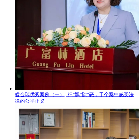
睿合瑞优秀案例（一）|“扫”黑“除”恶，于个案中感受法
律的公平正义