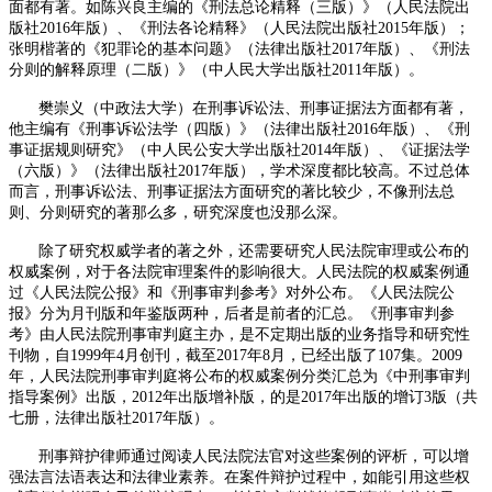
面都有著。如陈兴良主编的《刑法总论精释（三版）》（人民法院出
版社
2016
年版）、《刑法各论精释》（人民法院出版社
2015
年版）；
张明楷著的《犯罪论的基本问题》（法律出版社
2017
年版）、《刑法
分则的解释原理（二版）》（中人民大学出版社
2011
年版）。
樊崇义（中政法大学）在刑事诉讼法、刑事证据法方面都有著，
他主编有《刑事诉讼法学（四版）》（法律出版社
2016
年版）、《刑
事证据规则研究》（中人民公安大学出版社
2014
年版）、《证据法学
（六版）》（法律出版社
2017
年版），学术深度都比较高。不过总体
而言，刑事诉讼法、刑事证据法方面研究的著比较少，不像刑法总
则、分则研究的著那么多，研究深度也没那么深。
除了研究权威学者的著之外，还需要研究人民法院审理或公布的
权威案例，对于各法院审理案件的影响很大。人民法院的权威案例通
过《人民法院公报》和《刑事审判参考》对外公布。《人民法院公
报》分为月刊版和年鉴版两种，后者是前者的汇总。《刑事审判参
考》由人民法院刑事审判庭主办，是不定期出版的业务指导和研究性
刊物，自
1999
年
4
月创刊，截至
2017
年
8
月，已经出版了
107
集。
2009
年，人民法院刑事审判庭将公布的权威案例分类汇总为《中刑事审判
指导案例》出版，
2012
年出版增补版，的是
2017
年出版的增订
3
版（共
七册，法律出版社
2017
年版）。
刑事辩护律师通过阅读人民法院法官对这些案例的评析，可以增
强法言法语表达和法律业素养。在案件辩护过程中，如能引用这些权