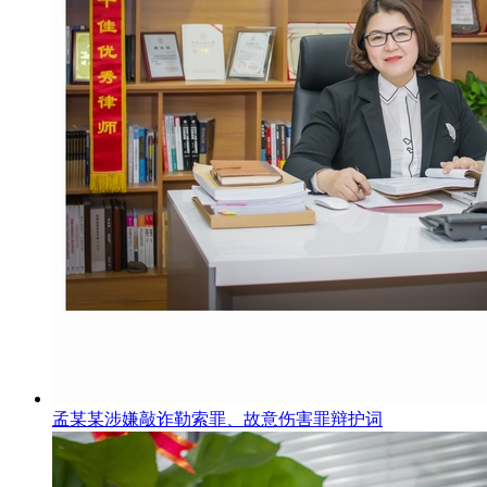
孟某某涉嫌敲诈勒索罪、故意伤害罪辩护词