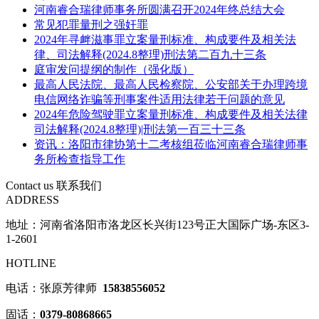
河南睿合瑞律师事务所圆满召开2024年终总结大会
常见犯罪量刑之强奸罪
2024年寻衅滋事罪立案量刑标准、构成要件及相关法
律、司法解释(2024.8整理)刑法第二百九十三条
庭审发问提纲的制作（强化版）
最高人民法院、最高人民检察院、公安部关于办理跨境
电信网络诈骗等刑事案件适用法律若干问题的意见
2024年危险驾驶罪立案量刑标准、构成要件及相关法律
司法解释(2024.8整理)|刑法第一百三十三条
资讯：洛阳市律协第十二考核组莅临河南睿合瑞律师事
务所检查指导工作
Contact us
联系我们
ADDRESS
地址：河南省洛阳市洛龙区长兴街123号正大国际广场-东区3-
1-2601
HOTLINE
电话：张原芳律师
15838556052
固话：
0379-80868665