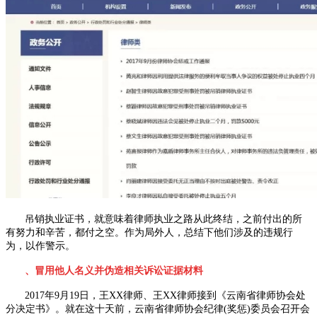
吊销执业证书，就意味着律师执业之路从此终结，之前付出的所
有努力和辛苦，都付之空。作为局外人，总结下他们涉及的违规行
为，以作警示。
、冒用他人名义并伪造相关诉讼证据材料
2017年
9
月
19
日，王
XX
律师、王
XX
律师接到《云南省律师协会处
分决定书》。就在这十天前，云南省律师协会纪律
(
奖惩
)
委员会召开会