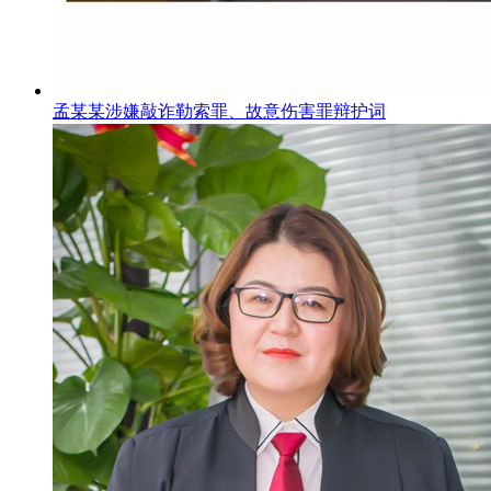
孟某某涉嫌敲诈勒索罪、故意伤害罪辩护词