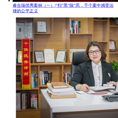
睿合瑞优秀案例（一）|“扫”黑“除”恶，于个案中感受法
律的公平正义