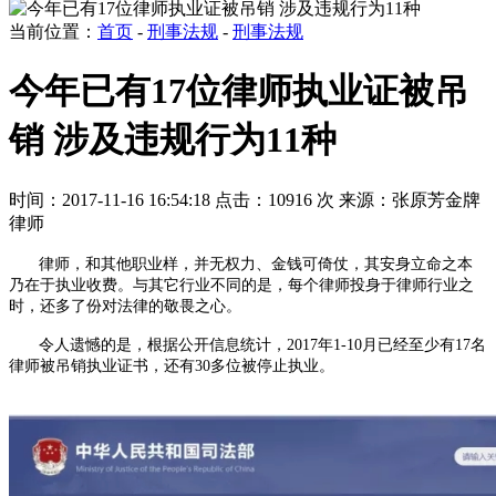
当前位置：
首页
-
刑事法规
-
刑事法规
今年已有17位律师执业证被吊
销 涉及违规行为11种
时间：2017-11-16 16:54:18
点击：10916 次
来源：张原芳金牌
律师
律师，和其他职业样，并无权力、金钱可倚仗，其安身立命之本
乃在于执业收费。与其它行业不同的是，每个律师投身于律师行业之
时，还多了份对法律的敬畏之心。
令人遗憾的是，根据公开信息统计，
2017
年
1-10
月已经至少有
17
名
律师被吊销执业证书，还有
30
多位被停止执业。