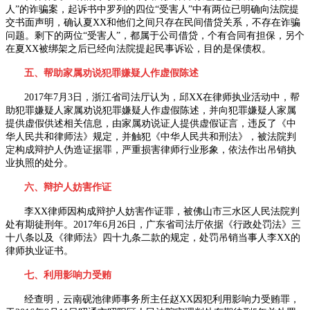
人”的诈骗案，起诉书中罗列的四位“受害人”中有两位已明确向法院提
交书面声明，确认夏
XX
和他们之间只存在民间借贷关系，不存在诈骗
问题。剩下的两位“受害人”，都属于公司借贷，个有合同有担保，另个
在夏
XX
被绑架之后已经向法院提起民事诉讼，目的是保债权。
五、帮助家属劝说犯罪嫌疑人作虚假陈述
2017年
7
月
3
日，浙江省司法厅认为，邱
XX
在律师执业活动中，帮
助犯罪嫌疑人家属劝说犯罪嫌疑人作虚假陈述，并向犯罪嫌疑人家属
提供虚假供述相关信息，由家属劝说证人提供虚假证言，违反了《中
华人民共和律师法》规定，并触犯《中华人民共和刑法》，被法院判
定构成辩护人伪造证据罪，严重损害律师行业形象，依法作出吊销执
业执照的处分。
六、辩护人妨害作证
李
XX
律师因构成辩护人妨害作证罪，被佛山市三水区人民法院判
处有期徒刑年。
2017
年
6
月
26
日，广东省司法厅依据《行政处罚法》三
十八条以及《律师法》四十九条二款的规定，处罚吊销当事人李
XX
的
律师执业证书。
七、利用影响力受贿
经查明，云南砚池律师事务所主任赵
XX
因犯利用影响力受贿罪，