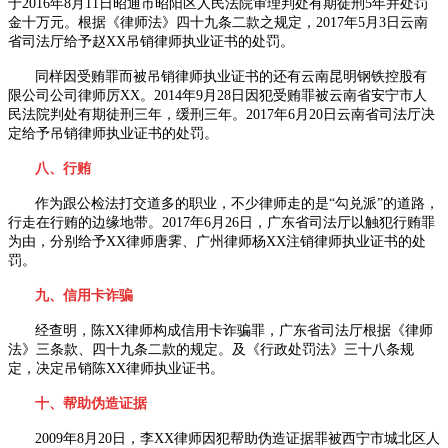
于
2016
年
8
月
11
日昭通市昭阳区人民法院审理判处有期徒刑
5
年并处罚
金十万元。根据《律师法》四十九条二款之规定，
2017
年
5
月
3
日云南
省司法厅给予赵
XX
吊销律师执业证书的处罚。
同样因受贿罪而被吊销律师执业证书的还有云南昆明钢铁控股有
限公司公司律师厉
XX
。
2014
年
9
月
28
日因犯受贿罪被云南省安宁市人
民法院判处有期徒刑三年，缓刑三年。
2017
年
6
月
20
日云南省司法厅决
定给予吊销律师执业证书的处罚。
八、行贿
作为跟公检法打交道多的职业，不少律师走的是“勾兑派”的道路，
行走在行贿的边缘地带。
2017
年
6
月
26
日，广东省司法厅以触犯行贿罪
为由，分别给予
XX
律师唐霁、广州律师杨
XX
注销律师执业证书的处
罚。
九、信用卡诈骗
经查明，陈
XX
律师构成信用卡诈骗罪，广东省司法厅根据《律师
法》三条款、四十九条二款的规定。及《行政处罚法》三十八条规
定，决定吊销陈
XX
律师执业证书。
十、帮助伪造证据
2009年
8
月
20
日，李
XX
律师因犯帮助伪造证据罪被西宁市城北区人