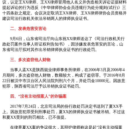
议，认定王
XX
律师、王
XX
律师冒用他人名义并伪造相关诉讼证据材料
提起诉讼的行为违反《中华律师协会会员违规行为处分规则
(
试行
)
》三
十四条款之规定。会议决定取消王
XX
律师、王
XX
律师律协会员资格并
建议司法行政机关依法吊销两人的律师执业证书。
二、发表危害安言论
9月
6
日，山东省司法厅向山东祝
XX
律师送达了《司法行政机关行
政处罚案件当事人听证权利告知书》，因涉嫌发表危害安的言论，山
东省司法厅拟对其作出吊销律师执业证书的行政处罚。
三、多次盗窃他人财物
当事人孟
XX
是陕西兢业律师事务所律师，在
2006
年
3
月及
2006
年
4
月期间，多次盗窃他人财物，数额较大，构成了盗窃罪。于
2016
年
8
月
22
日被汉中市汉台区人民法院判刑六个月，并处罚金
10000
元。因故意
犯罪，陕西省司法厅予以吊销执业证书处罚。
四、“没有主动报案人”的诈骗案
2017年
7
月
24
日，北京司法局的份行政处罚决定书送到了夏
XX
手
上。因故意犯罪受到刑事处罚，夏
XX
的律师执业证书被吊销。不过这
和夏
XX
受到的刑罚相比，已不值提。
在律界夏
XX
案的争议很大，其辩护律师称这是起“没有主动报案