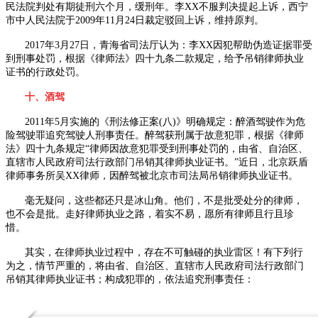
民法院判处有期徒刑六个月，缓刑年。李
XX
不服判决提起上诉，西宁
市中人民法院于
2009
年
11
月
24
日裁定驳回上诉，维持原判。
2017年
3
月
27
日，青海省司法厅认为：李
XX
因犯帮助伪造证据罪受
到刑事处罚，根据《律师法》四十九条二款规定，给予吊销律师执业
证书的行政处罚。
十、酒驾
2011年
5
月实施的《刑法修正案
(
八
)
》明确规定：醉酒驾驶作为危
险驾驶罪追究驾驶人刑事责任。醉驾获刑属于故意犯罪，根据《律师
法》四十九条规定“律师因故意犯罪受到刑事处罚的，由省、自治区、
直辖市人民政府司法行政部门吊销其律师执业证书。”近日，北京跃盾
律师事务所吴
XX
律师，因醉驾被北京市司法局吊销律师执业证书。
毫无疑问，这些都还只是冰山角。他们，不是批受处分的律师，
也不会是批。走好律师执业之路，着实不易，愿所有律师且行且珍
惜。
其实，在律师执业过程中，存在不可触碰的执业雷区！有下列行
为之，情节严重的，将由省、自治区、直辖市人民政府司法行政部门
吊销其律师执业证书；构成犯罪的，依法追究刑事责任：