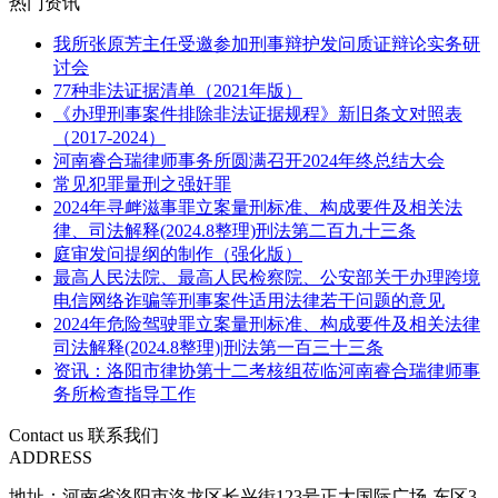
热门资讯
我所张原芳主任受邀参加刑事辩护发问质证辩论实务研
讨会
77种非法证据清单（2021年版）
《办理刑事案件排除非法证据规程》新旧条文对照表
（2017-2024）
河南睿合瑞律师事务所圆满召开2024年终总结大会
常见犯罪量刑之强奸罪
2024年寻衅滋事罪立案量刑标准、构成要件及相关法
律、司法解释(2024.8整理)刑法第二百九十三条
庭审发问提纲的制作（强化版）
最高人民法院、最高人民检察院、公安部关于办理跨境
电信网络诈骗等刑事案件适用法律若干问题的意见
2024年危险驾驶罪立案量刑标准、构成要件及相关法律
司法解释(2024.8整理)|刑法第一百三十三条
资讯：洛阳市律协第十二考核组莅临河南睿合瑞律师事
务所检查指导工作
Contact us
联系我们
ADDRESS
地址：河南省洛阳市洛龙区长兴街123号正大国际广场-东区3-