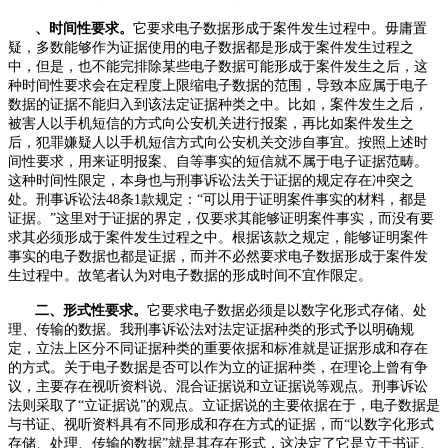
、时间性要求。
它要求电子数据形成于案件发生过程中。毋庸置
疑，多数能够作为证据使用的电子数据都是形成于案件发生过程之
中，但是，也不能完排除某些电子数据可能形成于案件发生之后，这
种时间性要求会在定程度上限缩电子数据的范围，导致本应属于电子
数据的证据不能归入到该法定证据种类之中。比如，案件发生之后，
被害人以手机短信的方式向公安机关进行报案，再比如案件发生之
后，犯罪嫌疑人以手机短信方式向公安机关交涉自事宜。按照上述时
间性要求，用来证明报案、自等事实的短信就不属于电子证据范畴。
这种时间性限定，本身也与刑事诉讼法关于证据的规定存在冲突之
处。刑事诉讼法
48
条
1
款规定：“可以用于证明案件事实的材料，都是
证据。”这里对于证据的界定，仅要求其能够证明案件事实，而没有要
求其必须形成于案件发生过程之中。根据该款之规定，能够证明案件
事实的电子数据也都是证据，而并不必然要求电子数据形成于案件发
生过程中。故笔者认为对电子数据的形成时间不宜作限定。
二、形式性要求。
它要求电子数据必须是以数字化形式存储、处
理、传输的数据。我刑事诉讼法对法定证据种类的形式予以明确规
定，立法上区分不同证据种类的重要依据和标准就是证据形成和存在
的方式。关于电子数据是否可以作为立的证据种类，在理论上曾有争
议，主要存在视听资料说、混合证据说和立证据说等观点。刑事诉讼
法则采取了“立证据说”的观点。立证据说的主要依据在于，电子数据是
与书证、视听资料具有不同形成和存在方式的证据，而“以数字化形式
存储、处理、传输的数据”就是其存在形式，这决定了它是立于书证、