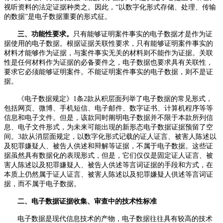
视听资料的法定证据种类之。因此，“以数字化形式存储、处理、传输
的数据”是电子数据重要的形式征。
三、功能性要求。
只有能够证明案件事实的电子数据才是作为证
据使用的电子数据。根据证据关联性要求，只有能够证明案件事实的
材料才能够作为证据，与案件事实无关的材料则不能作为证据。关联
性是任何材料作为证据的必备要件之，电子数据也要求具有关联性，
要求它必须能够证明案件。不能证明案件事实的电子数据，则不是证
据。
《电子数据规定》
1
条
2
款从积层面列举了电子数据的常见形式，
包括网页、微博、手机短信、电子邮件、数字证书、计算机程序等等
信息和电子文件。但是，该款同时阐明电子数据并不限于本款所列信
息、电子文件形式，为未来可能出现的新形态电子数据证据预留了空
间。
3
款从消层面规定，以数字化形式记载的证人证言、被害人陈述以
及犯罪嫌疑人、被告人供述和辩解等证据，不属于电子数据。这些证
据虽然具有数据化的表现形式，但是，它们仅仅是固定证人证言、被
害人陈述以及犯罪嫌疑人、被告人供述等言词证据的手段和方式，在
本质上仍然属于证人证言、被害人陈述以及犯罪嫌疑人供述等言词证
据，而不属于电子数据。
二、电子数据证据收集、审查中的技术性标准
电子数据是现代信息技术的产物，电子数据往往具有较高的技术