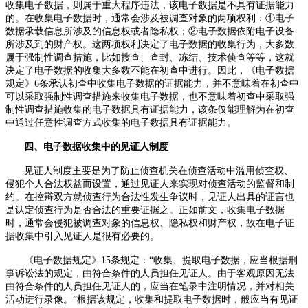
收集电子数据，则属于重大程序违法，该电子数据是不具有证据能力
的。在收集电子数据时，通常会涉及被调查对象的两项权利：①电子
数据承载信息所涉及的信息权或者隐私权；②电子数据依附电子设备
所涉及到的财产权。这两项权利决定了电子数据的收集行为，大多数
属于强制性调查措施，比如搜查、查封、冻结、技术侦查等等，这就
决定了电子数据的收集大多数不能在初查中进行。因此，《电子数据
规定》
6
条承认初查中收集电子数据的证据能力，并不意味着在初查中
可以采取强制性调查措施来收集电子数据，也不意味着初查中采取强
制性调查措施收集的电子数据具有证据能力，该条仅能理解为在初查
中通过任意性调查方式收集的电子数据具有证据能力。
四、电子数据收集中的见证人制度
见证人制度主要是为了防止侦查机关在侦查活动中滥用侦查权、
侵犯个人合法权益而设置，通过见证人来实现对侦查活动的监督和制
约。在控辩双方就侦查行为合法性发生争议时，见证人出具的证言也
是认定侦查行为是否合法的重要证据之。正如前文，收集电子数据
时，通常会侵犯被调查对象的信息权、隐私权和财产权，故在电子证
据收集中引入见证人是很有必要的。
《电子数据规定》
15
条规定：“收集、提取电子数据，应当根据刑
事诉讼法的规定，由符合条件的人员担任见证人。由于客观原因无法
由符合条件的人员担任见证人的，应当在笔录中注明情况，并对相关
活动进行录像。”根据该规定，收集和提取电子数据时，般应当有见证