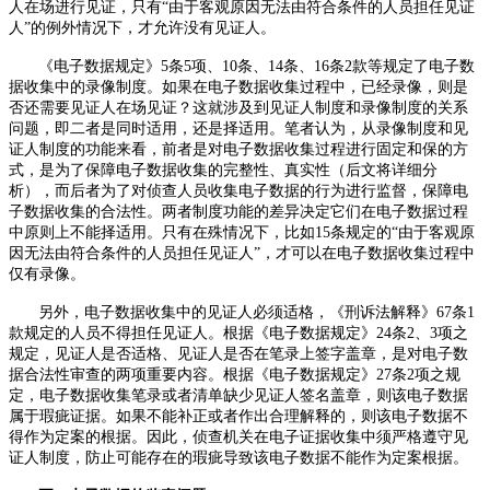
人在场进行见证，只有“由于客观原因无法由符合条件的人员担任见证
人”的例外情况下，才允许没有见证人。
《电子数据规定》
5
条
5
项、
10
条、
14
条、
16
条
2
款等规定了电子数
据收集中的录像制度。如果在电子数据收集过程中，已经录像，则是
否还需要见证人在场见证？这就涉及到见证人制度和录像制度的关系
问题，即二者是同时适用，还是择适用。笔者认为，从录像制度和见
证人制度的功能来看，前者是对电子数据收集过程进行固定和保的方
式，是为了保障电子数据收集的完整性、真实性（后文将详细分
析），而后者为了对侦查人员收集电子数据的行为进行监督，保障电
子数据收集的合法性。两者制度功能的差异决定它们在电子数据过程
中原则上不能择适用。只有在殊情况下，比如
15
条规定的“由于客观原
因无法由符合条件的人员担任见证人”，才可以在电子数据收集过程中
仅有录像。
另外，电子数据收集中的见证人必须适格，《刑诉法解释》
67
条
1
款规定的人员不得担任见证人。根据《电子数据规定》
24
条
2
、
3
项之
规定，见证人是否适格、见证人是否在笔录上签字盖章，是对电子数
据合法性审查的两项重要内容。根据《电子数据规定》
27
条
2
项之规
定，电子数据收集笔录或者清单缺少见证人签名盖章，则该电子数据
属于瑕疵证据。如果不能补正或者作出合理解释的，则该电子数据不
得作为定案的根据。因此，侦查机关在电子证据收集中须严格遵守见
证人制度，防止可能存在的瑕疵导致该电子数据不能作为定案根据。