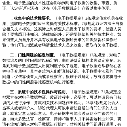
含量。电子数据的技术性征会影响到对电子数据的收集、审查、质
证、认定等诉讼活动，这在《电子数据规定》亦得以集中体现。
，收集中的技术性要求。
《电子数据规定》
2
条规定侦查机关在收
集、提取电子数据时应当遵循有关技术标准。
7
条规定取证方法应当符
合相关技术标准。这实际上对侦查人员提出了较高的要求，侦查人员
除了要熟悉刑侦知识、法律知识外，还需要熟知相关的技术标准。如
果侦查人员自身并不具有收集电子数据所要求的知识储备和操作经
验，他们可以指派或者聘请业技术人员来收集、提取有关电子数据。
二，门性问题的鉴定制度。
《电子数据规定》
17
条规定，对电子
数据涉及的门性问题难以确定的，由司法鉴定机构出具鉴定意见。
26
条则对电子数据鉴定人出庭制度予以了规定。电子数据通常存储在各
种电子介质中，其本身难为人们所直接认识。电子数据中涉及的门性
问题，仅依靠侦查人员或者检察官，很难予以确定，故有必要将电子
数据中的门性问题委托鉴定机构进行鉴定。
三，质证中的技术性操作与说明。
《电子数据规定》
21
条规定控
辩双方在对电子数据举证、质证过程中，必要时，可以聘请具有门知
识的人进行操作，并就相关技术问题作出说明。
26
条
3
款规定公诉人、
当事人或者辩护人、诉讼代理人可以申请法庭通知有门知识的人出
庭，就鉴定意见提出意见。电子证据中可能会涉及到业性很强的问
题，而大多数法官、检察官、律师和当事人并不具备这种业知识。聘
请有业知识的人对电子数据进行操作，对相关技术问题进行说明，有