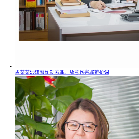
孟某某涉嫌敲诈勒索罪、故意伤害罪辩护词