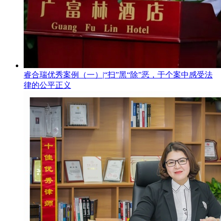
睿合瑞优秀案例（一）|“扫”黑“除”恶，于个案中感受法
律的公平正义