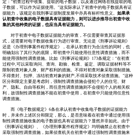
定：“初查过程中收集、提取的电子数据，以及通过网络在线提取的电
子数据，可以作为证据使用。”这实际承认了初查中的电子数据具有证
据能力，该规定在我刑事证据制度发展中亦具有标杆性意义。
如果承
认初查中收集的电子数据具有证据能力，则可以进步推导出初查中收
集的其他种类的证据，也应当具有证据能力。
对于初查中电子数据证据能力的审查，不仅需要审查其证据形
式，还需要对电子数据收集行为进行审查。无论是《刑事诉讼规则》
还是《办理刑事案件程序规定》，在承认初查行为合法性的同时，也
明确划出了其行为的底限，即初查中只能使用任意性调查措施，而不
能使用强制性调查措施。比如《刑事诉讼规则》
173
条规定：“在初查
过程中
,
可以采取询问、查询、勘验、检查、鉴定、调取证据材料等不
限制初查对象人身、财产权利的措施。不得对初查对象采取强制措施
,
不得查封、扣押、冻结初查对象的财产
,
不得采取技术侦查措施。”这种
区分和限定主要是考虑到，强制性调查措施会侵犯个人的住宅、财
产、隐私、自由等权利，而任意性调查措施则不会侵犯个人的相关权
利，故强制性调查措施不能在初查中使用，在初查中只能使用任意性
调查措施。
而《电子数据规定》
6
条在承认初查中收集电子数据的证据能力
时，并未作上述区分和限定，那么，是否意味着在初查中通过使用强
制性调查措施收集的电子数据也具有证据能力？显然并非如此。由于
《刑事诉讼规则》、《办理刑事案件程序规定》均明确禁止在初查中
采取强制性调查措施，如果侦查机关在初查中通过强制性调查措施来