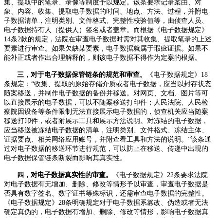
集、提取中的笔录、录像等制度予以规定。该条要求记录案由、对
象、内容、收集、提取电子数据的时间、地点、方法、过程，并附电
子数据清单，注明类别、文件格式、完整性校验值等，由侦查人员、
电子数据持有人（提供人）签名或者盖章。而根据《电子数据规定》
14
条
2
款的规定，法院在审查电子数据时需对其收集、提取笔录的上述
要素进行审查。如果欠缺某要素，电子数据就属于瑕疵证据。如果不
能补正或者作出合理解释的，则该电子数据不得作为定案的根据。
三，对于电子数据保管链条的规范和审查。
《电子数据规定》
18
条规定：“收集、提取的原始存储介质或者电子数据，应当以封存状态
随案移送，并制作电子数据的备份并移送。对网页、文档、图片等可
以直接展示的电子数据，可以不随案移送打印件；人民法院、人民检
察院因设备等条件限制无法直接展示电子数据的，侦查机关应当随案
移送打印件，或者附展示工具和展示方法说明。对冻结的电子数据，
应当移送被冻结电子数据的清单，注明类别、文件格式、冻结主体、
证据要点、相关网络应用账号，并附查看工具和方法的说明。”该条通
过对电子数据的移送环节进行规范，可以防止在移送、传递中出现的
电子数据保管链条断裂而影响其真实性。
四，对电子数据真实性的审查。
《电子数据规定》
22
条要求法院
对电子数据有无增加、删除、修改等情形予以审查，审查电子数据是
否具有数字签名、数字证书等殊标识，还需审查电子数据的完整性。
《电子数据规定》
28
条明确规定对于电子数据系篡改、伪造或者无法
确定真伪的，电子数据有增加、删除、修改等情形，影响电子数据真