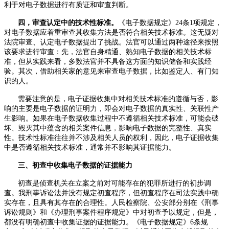
利于对电子数据进行有质证和审查判断。
四，审查认定中的技术性标准。
《电子数据规定》
24
条
1
项规定，
对电子数据应着重审查其收集方法是否符合相关技术标准。这无疑对
法院审查、认定电子数据提出了挑战。法官可以通过两种途径来按照
该要求进行审查：先，法官自身精通、熟知电子数据的相关技术标
准，但从实践来看，多数法官并不具备这方面的知识储备和实践经
验。其次，借助相关家的意见来审查电子数据，比如鉴定人、有门知
识的人。
需要注意的是，电子证据收集中对相关技术标准的遵循与否，影
响的主要是电子数据的证明力，即会对电子数据的真实性、关联性产
生影响。如果在电子数据收集过程中不遵循相关技术标准，可能会破
坏、毁灭其中蕴含的相关案件信息，影响电子数据的完整性、真实
性。技术性标准往往并不涉及相关人员的权利，因此，电子证据收集
中是否遵循相关技术标准，通常并不影响其证据能力。
三、初查中收集电子数据的证据能力
初查是侦查机关在立案之前对可能存在的犯罪所进行的初步调
查。我刑事诉讼法并没有规定初查程序，但初查程序在司法实践中确
实存在，且具有其存在的合理性。人民检察院、公安部分别在《刑事
诉讼规则》和《办理刑事案件程序规定》中对初查予以规定，但是，
都没有明确初查中收集证据的证据能力。《电子数据规定》
6
条规