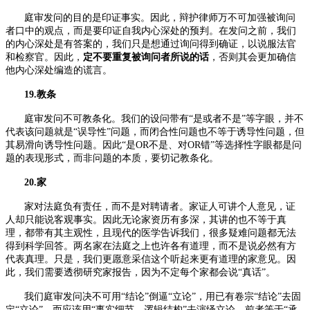
庭审发问的目的是印证事实。因此，辩护律师万不可加强被询问
者口中的观点，而是要印证自我内心深处的预判。在发问之前，我们
的内心深处是有答案的，我们只是想通过询问得到确证，以说服法官
和检察官。因此，
定不要重复被询问者所说的话
，否则其会更加确信
他内心深处编造的谎言。
19.
教条
庭审发问不可教条化。我们的设问带有“是或者不是”等字眼，并不
代表该问题就是“误导性”问题，而闭合性问题也不等于诱导性问题，但
其易滑向诱导性问题。因此“是
OR
不是、对
OR
错”等选择性字眼都是问
题的表现形式，而非问题的本质，要切记教条化。
20.
家
家对法庭负有责任，而不是对聘请者。家证人可讲个人意见，证
人却只能说客观事实。因此无论家资历有多深，其讲的也不等于真
理，都带有其主观性，且现代的医学告诉我们，很多疑难问题都无法
得到科学回答。两名家在法庭之上也许各有道理，而不是说必然有方
代表真理。只是，我们更愿意采信这个听起来更有道理的家意见。因
此，我们需要透彻研究家报告，因为不定每个家都会说“真话”。
我们庭审发问决不可用“结论”倒逼“立论”，用已有卷宗“结论”去固
定“立论”，而应该用“事实细节、逻辑结构”去演绎立论。前者等于“承