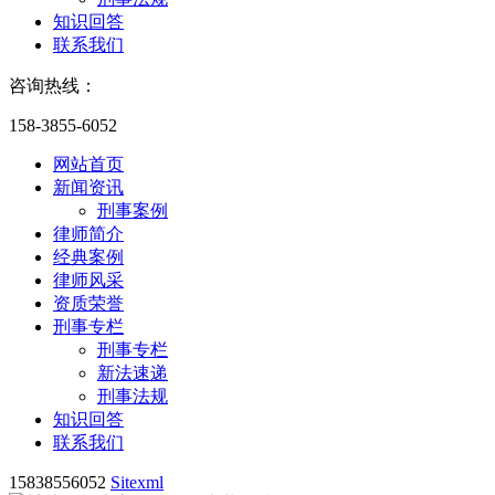
知识回答
联系我们
咨询热线：
158-3855-6052
网站首页
新闻资讯
刑事案例
律师简介
经典案例
律师风采
资质荣誉
刑事专栏
刑事专栏
新法速递
刑事法规
知识回答
联系我们
15838556052
Sitexml