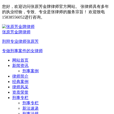
您好，欢迎访问张原芳金牌律师官方网站。 张律师具有多年
的执业经验，专致、专业是张律师的服务宗旨！ 欢迎致电
15838556052进行咨询。
张原芳金牌律师
刑辩专业律师张原芳
专做刑事案件的女律师
网站首页
新闻资讯
刑事案例
律师简介
经典案例
律师风采
资质荣誉
刑事专栏
刑事专栏
新法速递
刑事法规