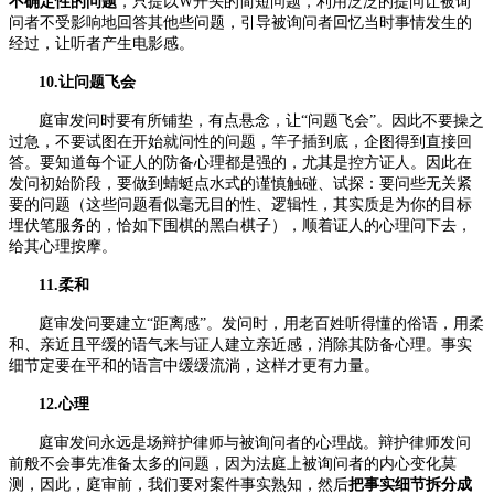
不确定性的问题
，只提以
W
开头的简短问题，利用泛泛的提问让被询
问者不受影响地回答其他些问题，引导被询问者回忆当时事情发生的
经过，让听者产生电影感。
10.
让问题飞会
庭审发问时要有所铺垫，有点悬念，让“问题飞会”。因此不要操之
过急，不要试图在开始就问性的问题，竿子插到底，企图得到直接回
答。要知道每个证人的防备心理都是强的，尤其是控方证人。因此在
发问初始阶段，要做到蜻蜓点水式的谨慎触碰、试探：要问些无关紧
要的问题（这些问题看似毫无目的性、逻辑性，其实质是为你的目标
埋伏笔服务的，恰如下围棋的黑白棋子），顺着证人的心理问下去，
给其心理按摩。
11.
柔和
庭审发问要建立“距离感”。发问时，用老百姓听得懂的俗语，用柔
和、亲近且平缓的语气来与证人建立亲近感，消除其防备心理。事实
细节定要在平和的语言中缓缓流淌，这样才更有力量。
12.
心理
庭审发问永远是场辩护律师与被询问者的心理战。辩护律师发问
前般不会事先准备太多的问题，因为法庭上被询问者的内心变化莫
测，因此，庭审前，我们要对案件事实熟知，然后
把事实细节拆分成