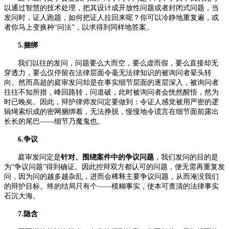
以通过智慧的技术处理，把其设计成开放性问题或者封闭式问题，当
发问时，证人跑题，如何把证人拉回来呢？你可以冷静地重复遍，或
者你马上变换种“问法”，以求得到同样地答案。
5.
捆绑
我们以往的发问，问题要么大而空，要么虚而假，要么直接却无
穿透力，要么仅停留在法律层面令毫无法律知识的被询问者晕头转
向。然而高超的庭审发问却是在事实细节层面的逐层深入，被询问者
往往不知所措，峰回路转，问道破，此时被询问者会恍然醒悟，然为
时已晚矣。因此，辩护律师发问定要做到：令证人感觉被用严密的逻
辑绳索织成的密网捆绑着，无法挣脱，慢慢地令谎言在细节面前露出
长长的尾巴——细节乃魔鬼也。
6.
争议
庭审发问定是
针对、围绕案件中的争议问题
，我们发问的目的是
为“争议问题”得到确证。因此控辩双方都认可的问题，便无需再重复发
问，因为问的越多越杂乱，进而会稀释主要争议问题，从而淹没我们
的辩护目标。终的结局只有个——模糊事实，使本可查清的法律事实
石沉大海。
7.
隐含