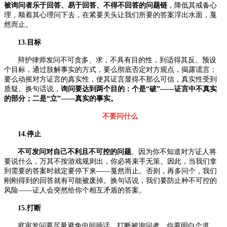
被询问者乐于回答、易于回答、不得不回答的问题链
，降低其戒备心
理，顺着其心理问下去，在紧要关头让我们所要的答案浮出水面，戛
然而止。
13.
目标
辩护律师发问不可贪多、求，不具有目的性，到适得其反。预设
个目标，通过肢解事实的方式，要么彻底否定对方观点，揭露谎言；
要么动摇对方证言的真实性，使其证言显得不那么可信，真实性受到
质疑。换句话说，
询问要达到两个目的：个是“破”——证言中不真实
的部分；二是“立”——真实的事实。
不要问什么
14.
停止
不可发问对自己不利且不可控的问题
。因为你不知道对方证人将
要说什么，万其不按游戏规则出，你必将束手无策。因此，当我们拿
到需要的答案时就定要停下来——戛然而止。否则，再多问个，我们
刚刚得到的回答就有可能被废掉。换句话说，我们要防止种不可控的
风险——证人会突然给你个相互矛盾的答案。
15.
打断
庭审发问要尽量避免中间插话，打断被询问者。你要明白个道