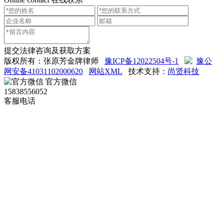
提交法律咨询及获取方案
版权所有：张原芳金牌律师
豫ICP备12022504号-1
豫公
网安备41031102000620
网站XML
技术支持：
尚贤科技
官方微信
15838556052
客服电话