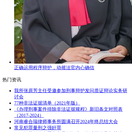
正确运用程序辩护，动摇法官内心确信
热门资讯
我所张原芳主任受邀参加刑事辩护发问质证辩论实务研
讨会
77种非法证据清单（2021年版）
《办理刑事案件排除非法证据规程》新旧条文对照表
（2017-2024）
河南睿合瑞律师事务所圆满召开2024年终总结大会
常见犯罪量刑之强奸罪