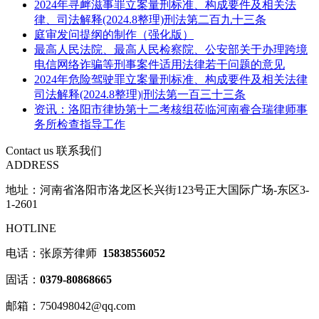
2024年寻衅滋事罪立案量刑标准、构成要件及相关法
律、司法解释(2024.8整理)刑法第二百九十三条
庭审发问提纲的制作（强化版）
最高人民法院、最高人民检察院、公安部关于办理跨境
电信网络诈骗等刑事案件适用法律若干问题的意见
2024年危险驾驶罪立案量刑标准、构成要件及相关法律
司法解释(2024.8整理)|刑法第一百三十三条
资讯：洛阳市律协第十二考核组莅临河南睿合瑞律师事
务所检查指导工作
Contact us
联系我们
ADDRESS
地址：河南省洛阳市洛龙区长兴街123号正大国际广场-东区3-
1-2601
HOTLINE
电话：张原芳律师
15838556052
固话：
0379-80868665
邮箱：750498042@qq.com