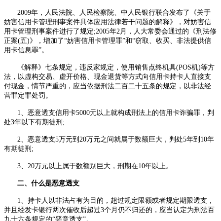
2009年，人民法院、人民检察院、中人民银行联合发布了《关于
妨害信用卡管理刑事案件具体应用法律若干问题的解释》，对妨害信
用卡管理刑事案件进行了规定
;2005
年
2
月，人大常委会通过的《刑法修
正案
(
五
)
》，增加了“妨害信用卡管理罪”和“窃取、收买、非法提供信
用卡信息罪”。
《解释》七条规定，违反家规定，使用销售点终机具
(POS
机
)
等方
法，以虚构交易、虚开价格、现金退货等方式向信用卡持卡人直接支
付现金，情节严重的，应当依据刑法二百二十五条的规定，以非法经
营罪定罪处罚。
1、恶意透支信用卡
5000
元以上就构成刑法上的信用卡诈骗罪，判
处
3
年以下有期徒刑
;
2、恶意透支
5
万元到
20
万元之间就属于数额巨大，判处
5
年到
10
年
有期徒刑
;
3、
20
万元以上属于数额别巨大，刑期在
10
年以上。
二、什么是恶意透支
1、持卡人以非法占有为目的，超过规定限额或者规定期限透支，
并且经发卡银行两次催收后超过
3
个月仍不归还的，应当认定为刑法百
九十六条规定的“恶意透支”。