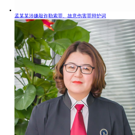
孟某某涉嫌敲诈勒索罪、故意伤害罪辩护词