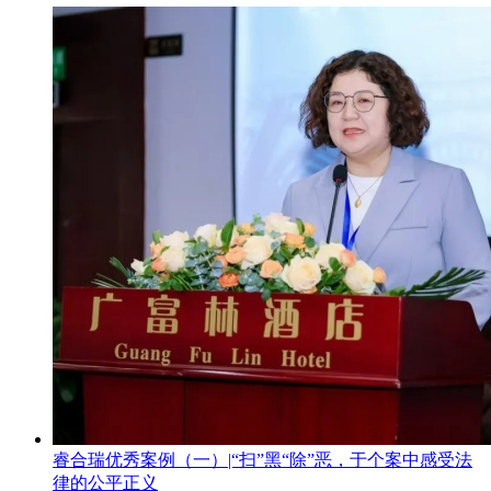
睿合瑞优秀案例（一）|“扫”黑“除”恶，于个案中感受法
律的公平正义