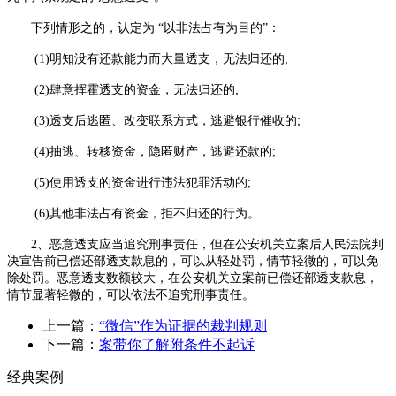
下列情形之的，认定为 “以非法占有为目的”：
(1)明知没有还款能力而大量透支，无法归还的
;
(2)肆意挥霍透支的资金，无法归还的
;
(3)透支后逃匿、改变联系方式，逃避银行催收的
;
(4)抽逃、转移资金，隐匿财产，逃避还款的
;
(5)使用透支的资金进行违法犯罪活动的
;
(6)其他非法占有资金，拒不归还的行为。
2、恶意透支应当追究刑事责任，但在公安机关立案后人民法院判
决宣告前已偿还部透支款息的，可以从轻处罚，情节轻微的，可以免
除处罚。恶意透支数额较大，在公安机关立案前已偿还部透支款息，
情节显著轻微的，可以依法不追究刑事责任。
上一篇：
“微信”作为证据的裁判规则
下一篇：
案带你了解附条件不起诉
经典案例