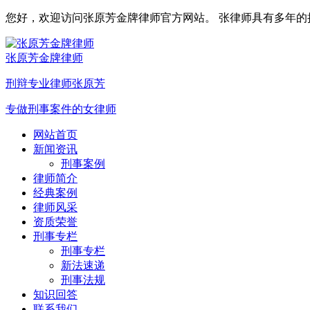
您好，欢迎访问张原芳金牌律师官方网站。 张律师具有多年的执业
张原芳金牌律师
刑辩专业律师张原芳
专做刑事案件的女律师
网站首页
新闻资讯
刑事案例
律师简介
经典案例
律师风采
资质荣誉
刑事专栏
刑事专栏
新法速递
刑事法规
知识回答
联系我们