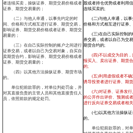
者连续买卖
，操纵证券、期货交易价格或者
股或者持仓优势或者利用
证券、期货交易量
的；
连续买卖的;
（二）与他人串通，以事先约定的时
(二)与他人串通
，
以事
间、价格和方式相互进行证券、期货交易
，
价格和方式相互进行证券、
影响证券、期货交易价格或者证券、期货交
(三)在自己实际控制
易量
的；
券交易
，
或者以自己为交
（三）在自己实际控制的账户之间进行
期货合约的;
证券交易，或者以自己为交易对象，自买自
(四)不以成交为目的
，
卖期货合约
，影响证券、期货交易价格或者
报买入、卖出证券、期货
证券、期货交易量
的；
的;
（四）以其他方法操纵证券、期货市场
(五)利用虚假或者不
的。
诱导投资者进行证券、期货
单位犯前款罪的，对单位判处罚金，并
(六)对证券、证券发
对其直接负责的主管人员和其他直接责任人
的公开作出评价、预测或
员，依照前款的规定处罚。
进行反向证券交易或者相关
(七)以其他方法操纵
的。
单位犯前款罪的，对