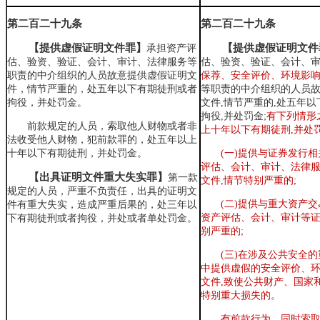
第二百二十九条
第二百二十九条
【提供虚假证明文件罪】
【提供虚假证明文件
承担资产评
估、验资、验证、会计、审计、法律服务等
估、验资、验证、会计、
职责的中介组织的人员故意提供虚假证明文
保荐、安全评价、环境影
件，情节严重的，处五年以下有期徒刑或者
等职责的中介组织的人员
拘役，并处罚金。
文件,情节严重的,处五年
拘役,并处罚金;
有下列情形
前款规定的人员，索取他人财物或者非
上十年以下有期徒刑,并处
法收受他人财物，犯前款罪的，处五年以上
十年以下有期徒刑，并处罚金。
(一)提供与证券发行
评估、会计、审计、法律
【出具证明文件重大失实罪
】
第一款
文件,情节特别严重的;
规定的人员，严重不负责任，出具的证明文
(二)提供与重大资产
件有重大失实，造成严重后果的，处三年以
资产评估、会计、审计等证
下有期徒刑或者拘役，并处或者单处罚金。
别严重的;
(三)在涉及公共安全
中提供虚假的安全评价、
文件,致使公共财产、国家
特别重大损失的。
有前款行为，同时索