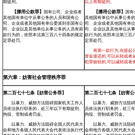
期徒刑。
以上有期徒刑。
【挪用公款罪】
【挪用公款罪】
国有公司、企业或者
国有
其他国有单位中从事公务的人员和国有公
其他国有单位中从事公务
司、企业或者其他国有单位委派到非国有公
司、企业或者其他国有单
司、企业以及其他单位从事公务的人员有前
司、企业以及其他单位从
款行为的，依照本法第三百八十四条的规定
款行为的,依照本法第三百
定罪处罚。
定罪处罚。
有第一款行为,在提起
资金退还的,可以从轻或者
犯罪较轻的,可以减轻或者
第六章：妨害社会管理秩序罪
第二百七十七条【妨害公务罪】
第二百七十七条【妨害公
以暴力、威胁方法阻碍国家机关工作人
以暴力、威胁方法阻
员依法执行职务的，处三年以下有期徒刑、
员依法执行职务的，处三
拘役、管制或者罚金。
拘役、管制或者罚金。
以暴力、威胁方法阻碍全国人民代表大
以暴力、威胁方法阻
会和地方各级人民代表大会代表依法执行代
会和地方各级人民代表大