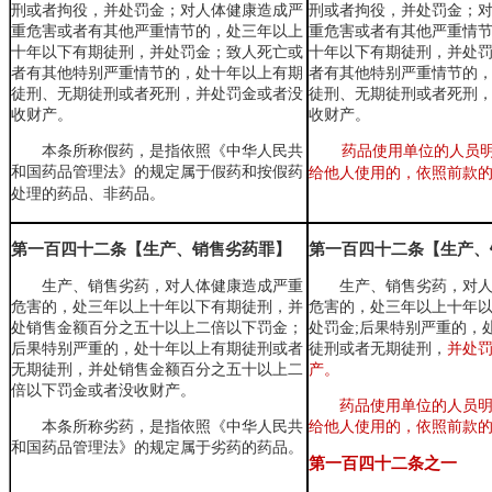
刑或者拘役，并处罚金；对人体健康造成严
刑或者拘役，并处罚金；
重危害或者有其他严重情节的，处三年以上
重危害或者有其他严重情
十年以下有期徒刑，并处罚金；致人死亡或
十年以下有期徒刑，并处
者有其他特别严重情节的，处十年以上有期
者有其他特别严重情节的
徒刑、无期徒刑或者死刑，并处罚金或者没
徒刑、无期徒刑或者死刑
收财产。
收财产。
本条所称假药，是指依照《中华人民共
药品使用单位的人员
和国药品管理法》的规定属于假药和按假药
给他人使用的
，
依照前款
处理的药品、非药品。
第一百四十二条【生产、销售劣药罪】
第一百四十二条【生产、
生产、销售劣药，对人体健康造成严重
生产、销售劣药
，
对
危害的，处三年以上十年以下有期徒刑，并
危害的
，
处三年以上十年
处销售金额百分之五十以上二倍以下罚金；
处罚金;后果特别严重的
，
后果特别严重的，处十年以上有期徒刑或者
徒刑或者无期徒刑
，
并处
无期徒刑，并处
销售金额百分之五十以上二
产。
倍以下
罚金或者没收财产。
药品使用单位的人员
本条所称劣药，是指依照《中华人民共
给他人使用的
，
依照前款
和国药品管理法》的规定属于劣药的药品。
第一百四十二条
之一