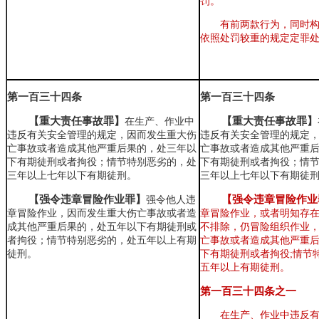
罚。
有前两款行为
，
同时
依照处罚较重的规定定罪
第一百三十四条
第一百三十四条
【重大责任事故罪】
【重大责任事故罪】
在生产、作业中
违反有关安全管理的规定，因而发生重大伤
违反有关安全管理的规定
亡事故或者造成其他严重后果的，处三年以
亡事故或者造成其他严重
下有期徒刑或者拘役；情节特别恶劣的，处
下有期徒刑或者拘役；情
三年以上七年以下有期徒刑。
三年以上七年以下有期徒
【强令违章冒险作业罪】
【强令违章冒险作业
强令他人违
章冒险作业，因而发生重大伤亡事故或者造
章冒险作业
，
或者明知存
成其他严重后果的，处五年以下有期徒刑或
不排除
，
仍冒险组织作业
者拘役；情节特别恶劣的，处五年以上有期
亡事故或者造成其他严重
徒刑。
下有期徒刑或者拘役;情节
五年以上有期徒刑。
第一百三十四条之一
在生产、作业中违反