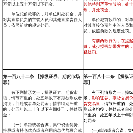
万元以上五十万元以下
罚金。
其他特别严重情节的
，
处
刑
，
并处罚金。
单位犯前款罪的，对单位判处罚金，并
对其直接负责的主管人员和其他直接责任人
单位犯前款罪的
，
对
员，依照前款的规定处罚。
对其直接负责的主管人员
员
，
依照前款的规定处罚
有前两款行为
，
在提
赃
，
减少损害结果发生的
轻处罚。
第一百八十二条 【操纵证券、期货市场
第一百八十二条 【操纵
罪】
罪】
有下列情形之一，操纵证券、期货市
有下列情形之一
，
操
场，情节严重的，处五年以下有期徒刑或者
场
，
影响证券、期货交易
拘役，并处或者单处罚金；情节特别严重
货交易量
，
情节严重的
，
的，处五年以上十年以下有期徒刑，并处罚
刑或者拘役
，
并处或者单处
金：
严重的
，
处五年以上十年
处罚金:
（一）单独或者合谋，集中资金优势
、
持股或者持仓优势或者利用信息优势联合或
(一)单独或者合谋
，
集