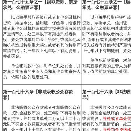
第一百七十五条之一【骗取贷款、票据
第一百七十五条之一【骗
承兑、金融票证罪】
承兑、金融票证罪】
以欺骗手段取得银行或者其他金融机构
以欺骗手段取得银行
贷款、票据承兑、信用证、保函等，给银行
贷款、票据承兑、信用证
或者其他金融机构造成重大损失
或者有其他
或者其他金融机构造成重
严重情节
的，处三年以下有期徒刑或者拘
以下有期徒刑或者拘役
，
役，并处或者单处罚金；给银行或者其他金
金;给银行或者其他金融机
融机构造成特别重大损失或者有其他特别严
损失或者有其他特别严重
重情节的，处三年以上七年以下有期徒刑，
上七年以下有期徒刑
，
并
并处罚金。
单位犯前款罪的，对
单位犯前款罪的，对单位判处罚金，并
对其直接负责的主管人员
对其直接负责的主管人员和其他直接责任人
员，依照前款的规定处罚
员，依照前款的规定处罚。
第一百七十六条【非法吸收公众存款
第一百七十六条【非法吸
罪】
罪】
非法吸收公众存款或者变相吸收公众存
非法吸收公众存款或
款，扰乱金融秩序的，处三年以下有期徒刑
款
，
扰乱金融秩序的
，
处
或者拘役，并处或者单处
二万元以上二十万
或者拘役
，
并处或者单处
元以下
罚金；数额巨大或者有其他严重情节
者有其他严重情节的
，
处
的，处三年以上十年以下有期徒刑，并处
五
有期徒刑
，
并处罚金
;
数额