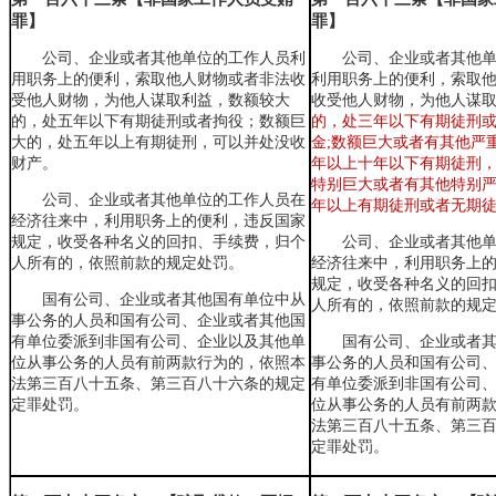
罪】
罪】
公司、企业或者其他单位的工作人员利
公司、企业或者其他
用职务上的便利，索取他人财物或者非法收
利用职务上的便利
，
索取
受他人财物，为他人谋取利益，数额较大
收受他人财物
，
为他人谋
的，处五年以下有期徒刑或者拘役；数额巨
的
，
处三年以下有期徒刑
大的，处五年以上有期徒刑，
可以并处没收
金;数额巨大或者有其他严
财产
。
年以上十年以下有期徒刑
特别巨大或者有其他特别
公司、企业或者其他单位的工作人员在
年以上有期徒刑或者无期
经济往来中，利用职务上的便利，违反国家
规定，收受各种名义的回扣、手续费，归个
公司、企业或者其他
人所有的，依照前款的规定处罚。
经济往来中，利用职务上
规定，收受各种名义的回
国有公司、企业或者其他国有单位中从
人所有的，依照前款的规
事公务的人员和国有公司、企业或者其他国
有单位委派到非国有公司、企业以及其他单
国有公司、企业或者
位从事公务的人员有前两款行为的，依照本
事公务的人员和国有公司
法第三百八十五条、第三百八十六条的规定
有单位委派到非国有公司
定罪处罚。
位从事公务的人员有前两
法第三百八十五条、第三
定罪处罚。