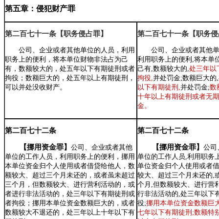
第五章：侵犯财产罪
第二百七十一条【职务侵占罪】
第二百七十一条【职务侵
公司、企业或者其他单位的人员，利用
公司、企业或者其他
职务上的便利，将本单位财物非法占为己
利用职务上的便利,将本单
有，数额较大的，处五年以下有期徒刑或者
己有,数额较大的,
处三年以
拘役；数额巨大的，处五年以上有期徒刑，
拘役,
并处罚金;数额巨大的,
可以并处没收财产。
以下有期徒刑,
并处罚金;
数
十年以上有期徒刑或者无期
金。
第二百七十二条
第二百七十二条
【挪用资金罪】
【挪用资金罪】
公司、企业或者其他
公司
单位的工作人员，利用职务上的便利，挪用
单位的工作人员,利用职务
本单位资金归个人使用或者借贷给他人，数
单位资金归个人使用或者借
额较大、超过三个月未还的，或者虽未超过
较大、超过三个月未还的,
三个月，但数额较大、进行营利活动的，或
个月,但数额较大、进行营
者进行非法活动的，处三年以下有期徒刑或
行非法活动的,处三年以下
者拘役；挪用本单位资金数额巨大的，
或者
役;
挪用本单位资金数额巨大
数额较大不退还的，
处三年以上十年以下有
七年以下有期徒刑;数额特