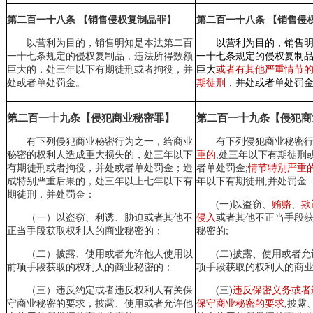
第二百一十八条 【销售侵权复制品罪】
第二百一十八条 【销售侵
以营利为目的，销售明知是本法第二百
以营利为目的，销售
一十七条规定的侵权复制品，违法所得数额
一十七条规定的侵权复制
巨大的，
处三年以下有期徒刑或者拘役，
并
巨大
或者有其他严重情节
处或者单处罚金。
期徒刑
，并处或者单处罚
第二百一十九条【侵犯商业秘密罪】
第二百一十九条【侵犯商
有下列侵犯商业秘密行为之一，
给商业
有下列侵犯商业秘密行
秘密的权利人造成重大损失的，
处三年以下
重的
,处三年以下有期徒刑
有期徒刑或者拘役，并处或者单处罚金；
造
者单处罚金;
情节特别严重
成特别严重后果的
，处三年以上七年以下有
年以下有期徒刑,并处罚金:
期徒刑，并处罚金：
(一)以盗窃、
贿赂
、
欺
（一）以盗窃、利诱、胁迫或者其他不
侵入
或者其他不正当手段
正当手段获取权利人的商业秘密的；
秘密的;
（二）披露、使用或者允许他人使用以
(二)披露、使用或者
前项手段获取的权利人的商业秘密的；
项手段获取的权利人的商业
（三）违反
约定
或者违反权利人有关保
(三)
违反保密义务或者
守商业秘密的要求，披露、使用或者允许他
保守商业秘密的要求
,披露