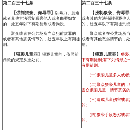
第二百三十七条
第二百三十七条
【强制猥亵、侮辱罪】
【强制猥亵、侮辱罪
以暴力、胁迫
或者其他方法强制猥亵他人或者侮辱妇女
或者其他方法强制猥亵他
的，处五年以下有期徒刑或者拘役。
的，处五年以下有期徒刑
聚众或者在公共场所当众犯前款罪的，
聚众或者在公共场所
或者有其他恶劣情节的，处五年以上有期徒
或者有其他恶劣情节的，
刑。
刑。
【猥亵儿童罪】
【猥亵儿童罪】
猥亵儿童的，依照前
猥亵
两款的规定从重处罚。
下有期徒刑;有下列情形之
有期徒刑:
(一)猥亵儿童多人或者
(二)聚众
猥亵儿童的，
当众猥亵儿童
，情节恶劣
(三)造成儿童伤害或
的;
(四)猥亵手段恶劣或
的。