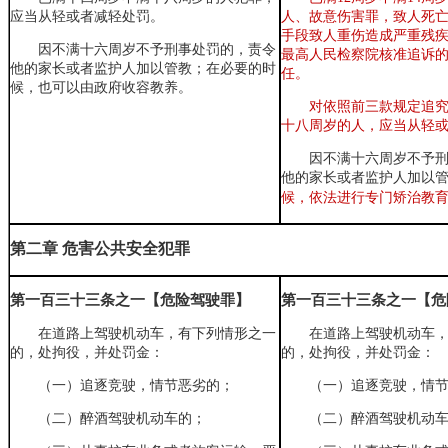
应当从轻或者减轻处罚。
人、故意伤害罪，致人死
手段致人重伤造成严重残
因不满十六周岁不予刑事处罚的，责令
最高人民检察院核准追诉
他的家长或者监护人加以管教；在必要的时
任。
候，也可以由政府收容教养。
对依照前三款规定追
十八周岁的人
，
应当从轻
因不满十六周岁不予
他的家长或者监护人加以管
候
，
依法进行专门矫治教
第二章
危害公共安全犯罪
第一百三十三条之一【危险驾驶罪】
第一百三十三条之一【危
在道路上驾驶机动车，有下列情形之一
在道路上驾驶机动车
的，处拘役，并处罚金：
的，处拘役，并处罚金：
（一）
追逐竞驶，情节恶劣的；
（一）
追逐竞驶，情
（二）
醉酒驾驶机动车的；
（二）
醉酒驾驶机动