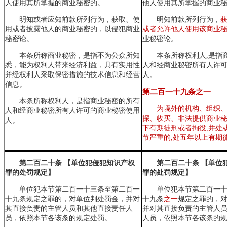
人使用其所掌握的商业秘密的。
他人使用其所掌握的商业
明知
或者应知
前款所列行为，获取、使
明知前款所列行为，
用或者披露他人的商业秘密的，以侵犯商业
或者允许他人使用该商业
秘密论。
业秘密论。
本条所称商业秘密，是指不为公众所知
本条所称权利人,是指
悉，能为权利人带来经济利益，具有实用性
人和经商业秘密所有人许
并经权利人采取保密措施的技术信息和经营
人。
信息。
第二百一十九条
之一
本条所称权利人，是指商业秘密的所有
为境外的机构、组织
人和经商业秘密所有人许可的商业秘密使用
探、收买、非法提供商业秘
人。
下有期徒刑或者拘役,并处
节严重的,处五年以上有期
第二百二十条 【单位犯侵犯知识产权
第二百二十条 【单位
罪的处罚规定】
罪的处罚规定】
单位犯本节第二百一十三条至第二百一
单位犯本节第二百一
十九条规定之罪的，对单位判处罚金，并对
十九条
之一
规定之罪的，
其直接负责的主管人员和其他直接责任人
并对其直接负责的主管人
员，依照本节各该条的规定处罚。
人员，依照本节各该条的