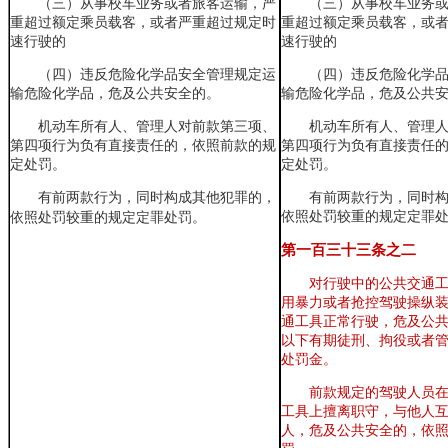
（三）
从事校车业务或者旅客运输，严
（三）
从事校车业务
重超过额定乘员载客，或者严重超过规定时
重超过额定乘员载客，或
速行驶的
速行驶的
（四）
违反危险化学品安全管理规定运
（四）
违反危险化学
输危险化学品，危及公共安全的。
输危险化学品，危及公共
机动车所有人、管理人对前款第三项、
机动车所有人、管理
第四项行为负有直接责任的，依照前款的规
第四项行为负有直接责任
定处罚。
定处罚。
有前两款行为，同时构成其他犯罪的，
有前两款行为，同时
依照处罚较重的规定定罪
依照处罚较重的规定定罪处罚。
第一百三十三条之
二
对行驶中的公共交通
用暴力或者抢控驾驶操纵
通工具正常行驶
，
危及公
以下有期徒刑、拘役或者
处罚金。
前款规定的驾驶人员
工具上擅离职守
，
与他人
人
，
危及公共安全的
，
依