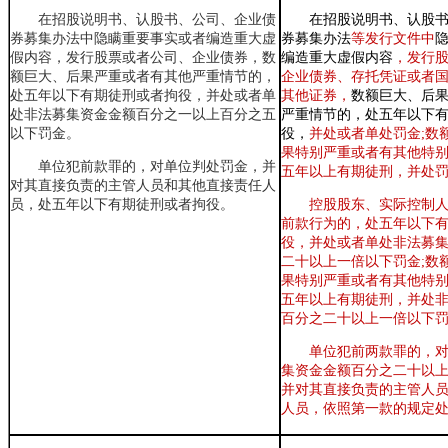
在招股说明书、认股书、公司、企业债
在招股说明书、认股
券募集办法中隐瞒重要事实或者编造重大虚
券募集办法
等发行文件中
假内容，发行股票或者公司、企业债券，数
编造重大虚假内容
，
发行
额巨大、后果严重或者有其他严重情节的，
企业债券、存托凭证或者
处五年以下有期徒刑或者拘役，并处或者单
其他证券
，
数额巨大、后
处非法募集资金金额百分之一以上百分之五
严重情节的
，
处五年以下
以下罚金。
役
，
并处或者单处罚金;数
果特别严重或者有其他特
单位犯前款罪的，对单位判处罚金，并
五年以上有期徒刑
，
并处
对其直接负责的主管人员和其他直接责任人
员，处五年以下有期徒刑或者拘役。
控股股东、实际控制
前款行为的
，
处五年以下
役
，
并处或者单处非法募
二十以上一倍以下罚金;数
果特别严重或者有其他特
五年以上有期徒刑
，
并处
百分之二十以上一倍以下
单位犯前两款罪的
，
集资金金额百分之二十以
并对其直接负责的主管人
人员
，
依照第一款的规定