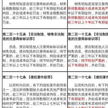
销售明知是假冒注册商标的商品，
销售
销售明知是假冒注册
金额数额较大的，处三年以下有期徒刑或者
所得数额较大或者有其他
拘役，
并处或者单处罚金；
销售金额数额巨
年以下有期徒刑，并处或
大的，处三年以上七年以下有期徒刑
，并处
所得数额巨大或者有其他
罚金。
处三年以上十年以下有期
第二百一十五条 【非法制造、销售非法制
第二百一十五条 【非法制
造的注册商标标识罪】
造的注册商标标识罪】
伪造、擅自制造他人注册商标标识或者
伪造、擅自制造他人
销售伪造、擅自制造的注册商标标识，情节
销售伪造、擅自制造的注
严重的，处三年以下有期徒刑
、拘役或者管
严重的，处三年以下有期
制，
并处或者单处罚金；
情节特别严重的，
处罚金；
情节特别严重的
处三年以上七年以下有期徒刑
，并处罚金。
以下有期徒刑
，并处罚金
第二百一十七条 【侵犯著作权罪】
第二百一十七条 【侵犯著
以营利为目的，有下列侵犯著作权情形
以营利为目的，有下
之一，违法所得数额较大或者有其他严重情
与著作权有关的权利的情
节的，处三年以下有期徒刑
或者拘役
，并处
数额较大或者有其他严重
或者单处罚金；违法所得数额巨大或者有其
下有期徒刑
，并处或者单
他特别严重情节的，
处三年以上七年以下有
数额巨大或者有其他特别