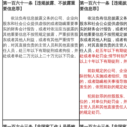
第一百六十一条【违规披露、不披露重
第一百六十一条【违规披
要信息罪】
要信息罪】
依法负有信息披露义务的公司、企业向
依法负有信息披露义
股东和社会公众提供虚假的或者隐瞒重要事
股东和社会公众提供虚假
实的财务会计报告，或者对依法应当披露的
实的财务会计报告
，
或者
其他重要信息不按照规定披露，严重损害股
其他重要信息不按照规定
东或者其他人利益，或者有其他严重情节
东或者其他人利益
，
或者
的，对其直接负责的主管人员和其他直接责
的
，
对其直接负责的主管
任人员，处三年以下有期徒刑或者拘役，并
任人员
，
处五年以下有期
处或者单处二万元以上二十万元以下罚金。
处或者单处罚金;情节特别
以上十年以下有期徒刑
，
前款规定的公司、企
际控制人实施或者组织、
的
，
或者隐瞒相关事项导
发生的
，
依照前款的规定
犯前款罪的控股股东
位的
，
对单位判处罚金
，
主管人员和其他直接责任
的规定处罚。
第一百六十三条【非国家工作人员受贿
第一百六十三条【非国家