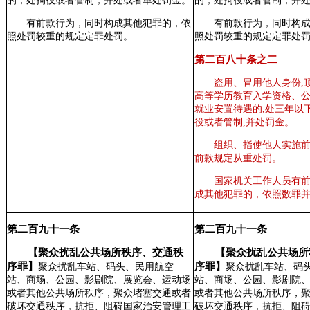
的，处拘役或者管制，并处或者单处罚金。
的，处拘役或者管制，并
有前款行为，同时构成其他犯罪的，依
有前款行为，同时构
照处罚较重的规定定罪处罚。
照处罚较重的规定定罪处
第二百八十条之
二
盗用、冒用他人身份,
高等学历教育入学资格、
就业安置待遇的,处三年以
役或者管制,并处罚金。
组织、指使他人实施
前款规定从重处罚
。
国家机关工作人员有
成其他犯罪的，依照数罪
第二百九十一条
第二百九十一条
【
聚众扰乱公共场所秩序、交通秩
【
聚众扰乱公共场所
序罪
】
序罪
】
聚众扰乱车站、码头、民用航空
聚众扰乱车站、码
站、商场、公园、影剧院、展览会、运动场
站、商场、公园、影剧院
或者其他公共场所秩序，聚众堵塞交通或者
或者其他公共场所秩序，
破坏交通秩序，抗拒、阻碍国家治安管理工
破坏交通秩序，抗拒、阻