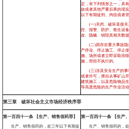
定
，
有下列情形之一
，
具
故或者其他严重后果的现
以下有期徒刑、拘役或者管
(一)关闭、破坏直接
控、报警、防护、救生设
改、隐瞒、销毁其相关数据
(二)因存在重大事故
产停业、停止施工、停止
施、场所或者立即采取排
施
，
而拒不执行的;
(三)涉及安全生产的
或者许可
，
擅自从事矿山
建筑施工
，
以及危险物品
等高度危险的生产作业活
第三章 破坏社会主义市场经济秩序罪
第一百四十一条 【生产、销售假药罪】
第一百四十一条 【生产
生产、销售假药的，处三年以下有期徒
生产、销售假药的，