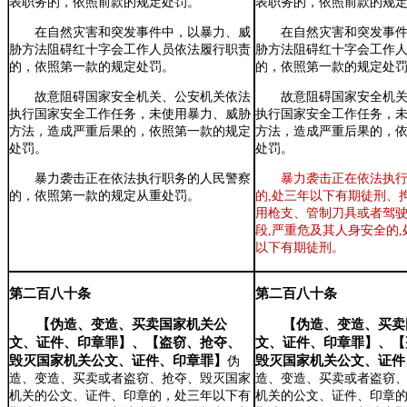
表职务的，依照前款的规定处罚。
表职务的，依照前款的规
在自然灾害和突发事件中，以暴力、威
在自然灾害和突发事
胁方法阻碍红十字会工作人员依法履行职责
胁方法阻碍红十字会工作
的，依照第一款的规定处罚。
的，依照第一款的规定处
故意阻碍国家安全机关、公安机关依法
故意阻碍国家安全机
执行国家安全工作任务，未使用暴力、威胁
执行国家安全工作任务，
方法，造成严重后果的，依照第一款的规定
方法，造成严重后果的，
处罚。
处罚。
暴力袭击正在依法执行职务的人民警察
暴力袭击正在依法执
的，依照第一款的规定从重处罚。
的,处三年以下有期徒刑、
用枪支、管制刀具或者驾
段,严重危及其人身安全的
以下有期徒刑。
第二百八十条
第二百八十条
【伪造、变造、买卖国家机关公
【伪造、变造、买卖
文、证件、印章罪】
、
【盗窃、抢夺、
文、证件、印章罪】
、
【
毁灭国家机关公文、证件、印章罪】
毁灭国家机关公文、证件
伪
造、变造、买卖或者盗窃、抢夺、毁灭国家
造、变造、买卖或者盗窃
机关的公文、证件、印章的，处三年以下有
机关的公文、证件、印章