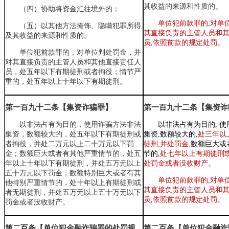
其收益的来源和性质的。
（四）协助将资金汇往境外的；
单位犯前款罪的,对单
（五）以其他方法掩饰、隐瞒犯罪所得
其直接负责的主管人员和
及其收益的来源和性质的。
员,依照前款的规定处罚。
单位犯前款罪的，对单位判处罚金，并
对其直接负责的主管人员和其他直接责任人
员，处五年以下有期徒刑或者拘役；情节严
重的，处五年以上十年以下有期徒刑。
第一百九十二条【集资诈骗罪】
第一百九十二条【集资诈
以非法占有为目的，使用诈骗方法非法
以非法占有为目的, 
集资，数额较大的，处五年以下有期徒刑或
集资,数额较大的,
处三年以
者拘役，并处二万元以上二十万元以下罚
徒刑,并处罚金;
数额巨大或
金；数额巨大或者有其他严重情节的，处五
节的,
处七年以上有期徒刑或
年以上十年以下有期徒刑，并处五万元以上
处罚金或者没收财产。
五十万元以下罚金；
数额特别巨大或者有其
单位犯前款罪的,对单
他特别严重情节的，处十年以上有期徒刑或
其直接负责的主管人员和
者无期徒刑，并处五万元以上五十万元以下
员,依照前款的规定处罚。
罚金或者没收财产。
第二百条【单位犯金融诈骗罪的处罚规
第二百条【单位犯金融诈