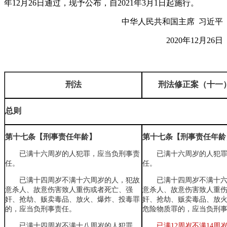
年12月26日通过，现予公布，自2021年3月1日起施行。
中华人民共和国主席 习近平
2020年12月26日
刑法
刑法修正案（十一
总则
第十七条【刑事责任年龄】
第十七条【刑事责任年龄
已满十六周岁的人犯罪，应当负刑事责
已满十六周岁的人犯
任。
任。
已满十四周岁不满十六周岁的人，犯故
已满十四周岁不满十
意杀人、故意伤害致人重伤或者死亡、强
意杀人、故意伤害致人重
奸、抢劫、贩卖毒品、放火、爆炸、投毒罪
奸、抢劫、贩卖毒品、放
的，应当负刑事责任。
危险物质罪的
，
应当负刑
已满十四周岁不满十八周岁的人犯罪，
已满12周岁不满14周