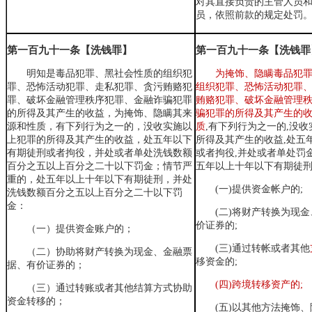
对其直接负责的主管人员
员，依照前款的规定处罚
第一百九十一条【洗钱罪】
第一百九十一条【洗钱罪
明知是毒品犯罪、黑社会性质的组织犯
为掩饰、隐瞒毒品犯
罪、恐怖活动犯罪、走私犯罪、贪污贿赂犯
组织犯罪、恐怖活动犯罪
罪、破坏金融管理秩序犯罪、金融诈骗犯罪
贿赂犯罪、破坏金融管理
的所得及其产生的收益，为掩饰、隐瞒其来
骗犯罪的所得及其产生的
源和性质，有下列行为之一的，没收实施以
质
,有下列行为之一的,没
上犯罪的所得及其产生的收益，处五年以下
所得及其产生的收益,处五
有期徒刑或者拘役，并处或者单处
洗钱数额
或者拘役,并处或者单处罚金
百分之五以上百分之二十以下
罚金；情节严
五年以上十年以下有期徒刑
重的，处五年以上十年以下有期徒刑，并处
(一)提供资金帐户的;
洗钱数额百分之五以上百分之二十以下
罚
金：
(二)将财产转换为现
价证券的;
（一）提供资金账户的；
(三)通过转帐或者其他
（二）
协助
将财产转换为现金、金融票
移资金的;
据、有价证券的；
(四)跨境转移资产的;
（三）通过转账或者其他结算方式协助
资金转移的；
(五)以其他方法掩饰