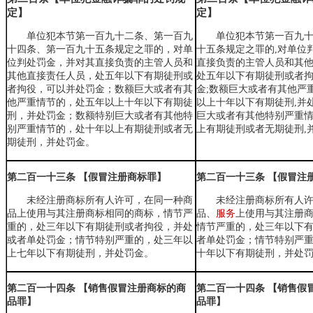
定】
定】
单位犯本节
第一百九十二条、
第一百九
单位犯本节第一百九
十四条、第一百九十五条规定之罪的，对单
十五条规定之罪的,对单位
位判处罚金，并对其直接负责的主管人员和
直接负责的主管人员和其他
其他直接责任人员，处五年以下有期徒刑或
处五年以下有期徒刑或者拘
者拘役，可以并处罚金；数额巨大或者有其
金;数额巨大或者有其他严
他严重情节的，处五年以上十年以下有期徒
以上十年以下有期徒刑,并
刑，并处罚金；数额特别巨大或者有其他特
巨大或者有其他特别严重情
别严重情节的，处十年以上有期徒刑或者无
上有期徒刑或者无期徒刑,
期徒刑，并处罚金。
第二百一十三条 【假冒注册商标罪】
第二百一十三条 【假冒注
未经注册商标所有人许可，在同一种商
未经注册商标所有人
品上使用与其注册商标相同的商标，情节严
品、
服务
上使用与其注册
重的，处三年以下有期徒刑
或者拘役
，并处
情节严重的，处三年以下
或者单处罚金；情节特别严重的，处三年以
者单处罚金；情节特别严
上七年以下有期徒刑，并处罚金。
十年以下有期徒刑，并处
第二百一十四条 【销售假冒注册商标的商
第二百一十四条 【销售假
品罪】
品罪】