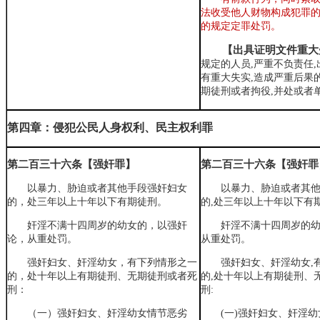
法收受他人财物构成犯罪
的规定定罪处罚。
【出具证明文件重大
规定的人员,严重不负责任
有重大失实,造成严重后果
期徒刑或者拘役,并处或者
第四章：侵犯公民人身权利、民主权利罪
第二百三十六条【强奸罪】
第二百三十六条【强奸罪
以暴力、胁迫或者其他手段强奸妇女
以暴力、胁迫或者其
的，处三年以上十年以下有期徒刑。
的,处三年以上十年以下有
奸淫不满十四周岁的幼女的，以强奸
奸淫不满十四周岁的幼
论，从重处罚。
从重处罚。
强奸妇女、奸淫幼女，有下列情形之一
强奸妇女、奸淫幼女,
的，处十年以上有期徒刑、无期徒刑或者死
的,处十年以上有期徒刑、
刑：
刑:
（一）强奸妇女、奸淫幼女情节恶劣
(一)强奸妇女、奸淫