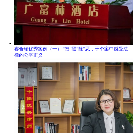
睿合瑞优秀案例（一）|“扫”黑“除”恶，于个案中感受法
律的公平正义