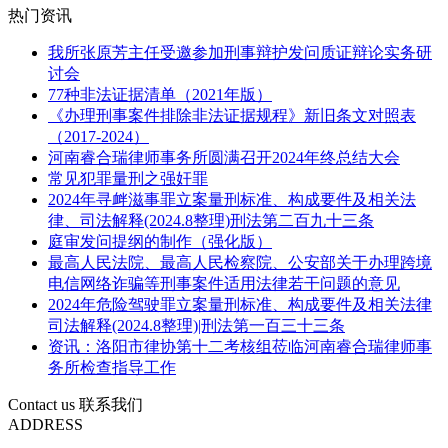
热门资讯
我所张原芳主任受邀参加刑事辩护发问质证辩论实务研
讨会
77种非法证据清单（2021年版）
《办理刑事案件排除非法证据规程》新旧条文对照表
（2017-2024）
河南睿合瑞律师事务所圆满召开2024年终总结大会
常见犯罪量刑之强奸罪
2024年寻衅滋事罪立案量刑标准、构成要件及相关法
律、司法解释(2024.8整理)刑法第二百九十三条
庭审发问提纲的制作（强化版）
最高人民法院、最高人民检察院、公安部关于办理跨境
电信网络诈骗等刑事案件适用法律若干问题的意见
2024年危险驾驶罪立案量刑标准、构成要件及相关法律
司法解释(2024.8整理)|刑法第一百三十三条
资讯：洛阳市律协第十二考核组莅临河南睿合瑞律师事
务所检查指导工作
Contact us
联系我们
ADDRESS