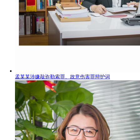
孟某某涉嫌敲诈勒索罪、故意伤害罪辩护词