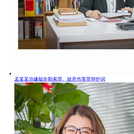
孟某某涉嫌敲诈勒索罪、故意伤害罪辩护词