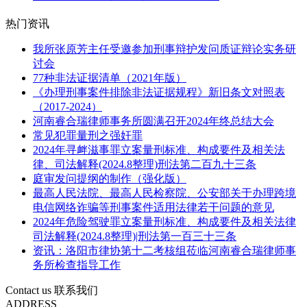
热门资讯
我所张原芳主任受邀参加刑事辩护发问质证辩论实务研
讨会
77种非法证据清单（2021年版）
《办理刑事案件排除非法证据规程》新旧条文对照表
（2017-2024）
河南睿合瑞律师事务所圆满召开2024年终总结大会
常见犯罪量刑之强奸罪
2024年寻衅滋事罪立案量刑标准、构成要件及相关法
律、司法解释(2024.8整理)刑法第二百九十三条
庭审发问提纲的制作（强化版）
最高人民法院、最高人民检察院、公安部关于办理跨境
电信网络诈骗等刑事案件适用法律若干问题的意见
2024年危险驾驶罪立案量刑标准、构成要件及相关法律
司法解释(2024.8整理)|刑法第一百三十三条
资讯：洛阳市律协第十二考核组莅临河南睿合瑞律师事
务所检查指导工作
Contact us
联系我们
ADDRESS