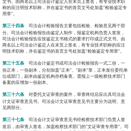
文书。
由两名以上司法会计鉴定人在末页上签名，有专业技术职
称的应注明技术职称，并在鉴定书的首页文号处加盖“检验鉴定专
用章”。
第三十四条
司法会计检验报告主要包括检验、检验意见两个部
分。
司法会计检验报告由鉴定人制作，报鉴定机构负责人签发，
司法会计检验报告应按鉴定文书格式的要求打印成正式文书。
由
两名以上司法会计鉴定人在末页上签名，有专业技术职称的应注
明技术职称，并在鉴定书的首页文号处加盖“检验鉴定专用章”。
第三十五条
司法会计鉴定书或司法会计检验报告一式二份，一
份正本，一份副本，分别加盖“正本”、“副本”章，正本发往委托单
位或部门，副本由鉴定机构存档备查。
需报上一级检察技术部门
备案的应增加一份副本。
第三十六条
对委托文证审查的案件，审查终结后应出具司法会
计文证审查意见书。
司法会计文证审查意见书主要分为说明、意
见两部分。
第三十七条
司法会计文证审查意见书经检察技术部门负责人签
发后，由审查人签名，加盖检察技术部门的“文证审查专用章”。
司