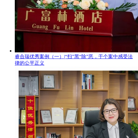
睿合瑞优秀案例（一）|“扫”黑“除”恶，于个案中感受法
律的公平正义