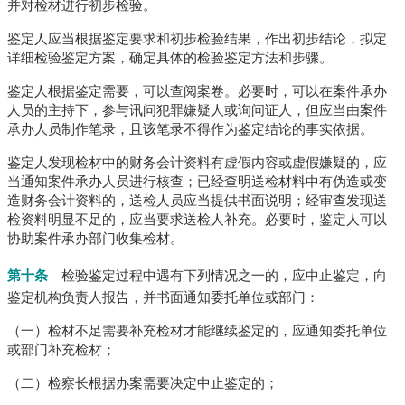
并对检材进行初步检验。
鉴定人应当根据鉴定要求和初步检验结果，作出初步结论，拟定
详细检验鉴定方案，确定具体的检验鉴定方法和步骤。
鉴定人根据鉴定需要，可以查阅案卷。
必要时，可以在案件承办
人员的主持下，参与讯问犯罪嫌疑人或询问证人，但应当由案件
承办人员制作笔录，且该笔录不得作为鉴定结论的事实依据。
鉴定人发现检材中的财务会计资料有虚假内容或虚假嫌疑的，应
当通知案件承办人员进行核查；
已经查明送检材料中有伪造或变
造财务会计资料的，送检人员应当提供书面说明；
经审查发现送
检资料明显不足的，应当要求送检人补充。
必要时，鉴定人可以
协助案件承办部门收集检材。
第十条
检验鉴定过程中遇有下列情况之一的，应中止鉴定，向
鉴定机构负责人报告，并书面通知委托单位或部门：
（一）检材不足需要补充检材才能继续鉴定的，应通知委托单位
或部门补充检材；
（二）检察长根据办案需要决定中止鉴定的；