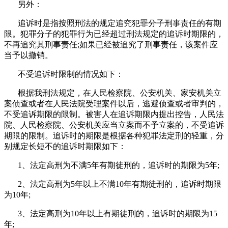
另外：
追诉时是指按照刑法的规定追究犯罪分子刑事责任的有期
限。犯罪分子的犯罪行为已经超过刑法规定的追诉时期限的，
不再追究其刑事责任
;
如果已经被追究了刑事责任，该案件应
当予以撤销。
不受追诉时限制的情况如下：
根据我刑法规定，在人民检察院、公安机关、家安机关立
案侦查或者在人民法院受理案件以后，逃避侦查或者审判的，
不受追诉期限的限制。被害人在追诉期限内提出控告，人民法
院、人民检察院、公安机关应当立案而不予立案的，不受追诉
期限的限制。追诉时的期限是根据各种犯罪法定刑的轻重，分
别规定长短不的追诉时期限如下：
1、法定高刑为不满
5
年有期徒刑的，追诉时的期限为
5
年
;
2、法定高刑为
5
年以上不满
10
年有期徒刑的，追诉时期限
为
10
年
;
3、法定高刑为
10
年以上有期徒刑的，追诉时的期限为
15
年
;